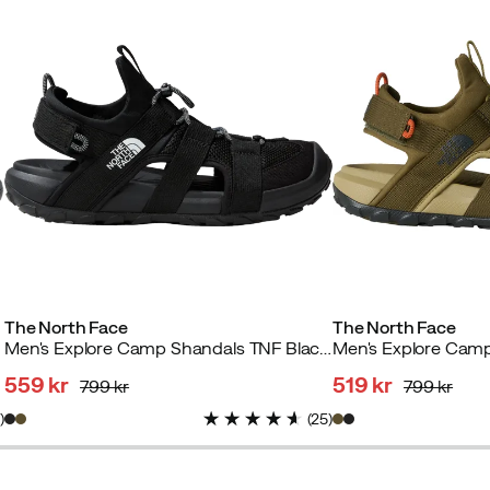
The North Face
The North Face
Men's Explore Camp Shandals TNF Black/TNF Black
559 kr
519 kr
799 kr
799 kr
discounted
original
discounted
original
7
)
(
25
)
price
price
price
price