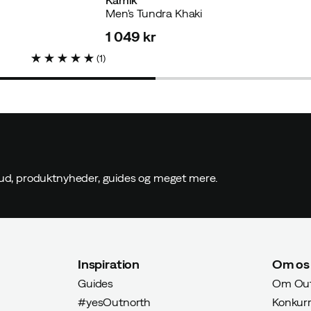
Kamik
Men's Tundra Khaki
1 049 kr
price
(
1
)
ilbud, produktnyheder, guides og meget mere.
Inspiration
Om os
Guides
Om Out
#yesOutnorth
Konkur