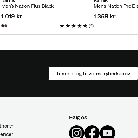
Kamik
Kamik
Men's Nation Plus Black
Men's Nation Pro Bl
1 019 kr
1 359 kr
price
price
(
2
)
Tilmeld dig til vores nyhedsbrev
Følg os
north
rencer