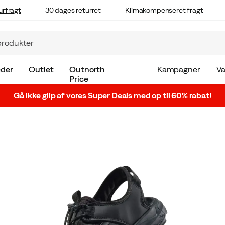
urfragt
30 dages returret
Klimakompenseret fragt
der
Outlet
Outnorth
Kampagner
V
Price
Gå ikke glip af vores Super Deals med op til 60% rabat!