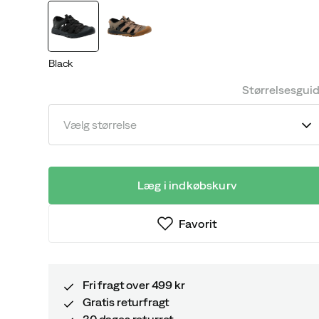
price
price
Black
Størrelsesgui
Vælg størrelse
Læg i indkøbskurv
Favorit
Fri fragt over 499 kr
Gratis returfragt