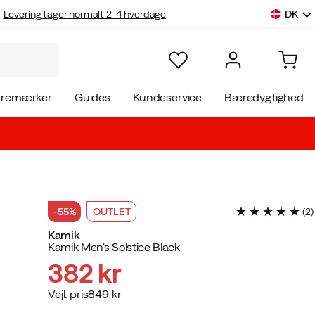
DK
Levering tager normalt 2-4 hverdage
aremærker
Guides
Kundeservice
Bæredygtighed
-55%
OUTLET
(
2
)
Kamik
Kamik Men's Solstice Black
382 kr
Vejl. pris
849 kr
discounted
original