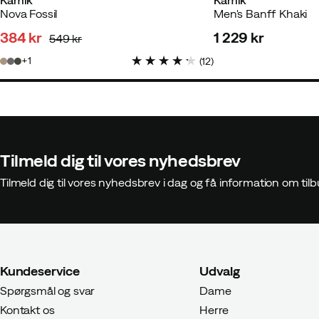
Kamik
Kamik
Nova Fossil
Men's Banff Khaki
384 kr
1 229 kr
549 kr
discounted
original
price
1
(
12
)
price
price
Tilmeld dig til vores nyhedsbrev
Tilmeld dig til vores nyhedsbrev i dag og få information om t
Kundeservice
Udvalg
Spørgsmål og svar
Dame
Kontakt os
Herre