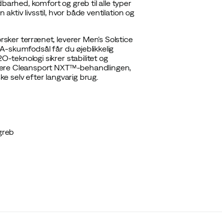
barhed, komfort og greb til alle typer
 aktiv livsstil, hvor både ventilation og
ker terrænet, leverer Men's Solstice
A-skumfodsål får du øjeblikkelig
teknologi sikrer stabilitet og
 være Cleansport NXT™-behandlingen,
ke selv efter langvarig brug.
greb