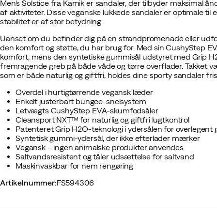
Men's Solstice fra Kamik er sandaler, der tilbyder maksimal ånd
af aktiviteter. Disse veganske lukkede sandaler er optimale til en
stabilitet er af stor betydning.
Uanset om du befinder dig på en strandpromenade eller udfors
den komfort og støtte, du har brug for. Med sin CushyStep EV
komfort, mens den syntetiske gummisål udstyret med Grip H2O-
fremragende greb på både våde og tørre overflader. Takket
som er både naturlig og giftfri, holdes dine sporty sandaler fris
Overdel i hurtigtørrende vegansk læder
Enkelt justerbart bungee-snelsystem
Letvægts CushyStep EVA-skumfodsåler
Cleansport NXT™ for naturlig og giftfri lugtkontrol
Patenteret Grip H2O-teknologi i ydersålen for overlegent 
Syntetisk gummi-ydersål, der ikke efterlader mærker
Vegansk – ingen animalske produkter anvendes
Saltvandsresistent og tåler udsættelse for saltvand
Maskinvaskbar for nem rengøring
Artikelnummer
:
FS594306