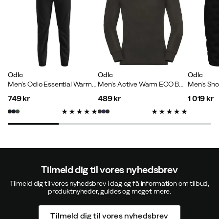
Stephanie K
7 måneder siden
Bekræftet køber
Odlo
Odlo
Odlo
Men's Odlo Essential Warm Pants Regular Length Black
Men's Active Warm ECO Baselayer Shirt Steel Grey Melange
Michael F
1 år siden
Bekræftet køber
749 kr
489 kr
1 019 kr
price
price
price
Michael K
2 år siden
Bekræftet køber
Tilmeld dig til vores nyhedsbrev
Tilmeld dig til vores nyhedsbrev i dag og få information om tilbud,
produktnyheder, guides og meget mere.
Torsten S
2 år siden
Bekræftet køber
Tilmeld dig til vores nyhedsbrev