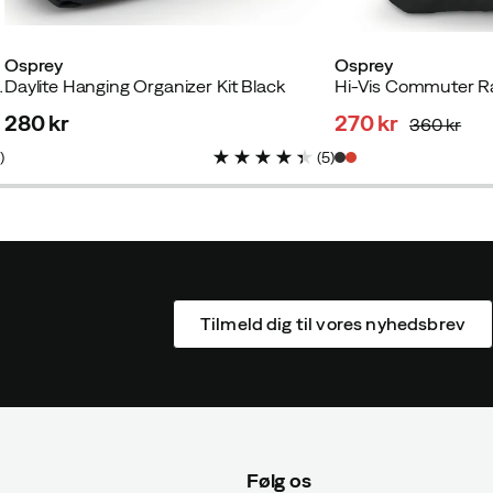
Osprey
Osprey
rfront Blue
Daylite Hanging Organizer Kit Black
Hi-Vis Commuter Ra
280 kr
270 kr
360 kr
price
discounted
original
3
)
(
5
)
price
price
Tilmeld dig til vores nyhedsbrev
Følg os