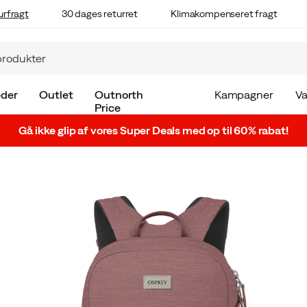
urfragt
30 dages returret
Klimakompenseret fragt
der
Outlet
Outnorth
Kampagner
V
Price
Gå ikke glip af vores Super Deals med op til 60% rabat!