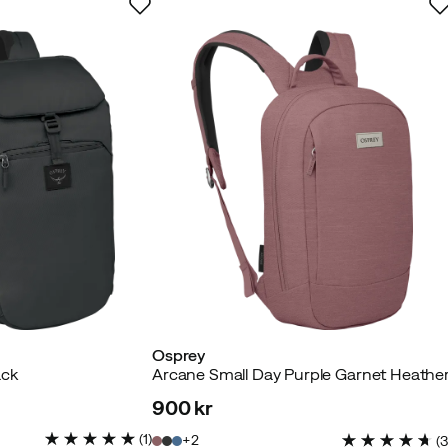
 køber
ing til arbejde. Kan rumme en bærbar computer (14") og en
til en sweater eller andet, hvis det er nødvendigt.
Osprey
ack
Arcane Small Day Purple Garnet Heathe
900 kr
kræftet køber
price
(
1
)
2
(