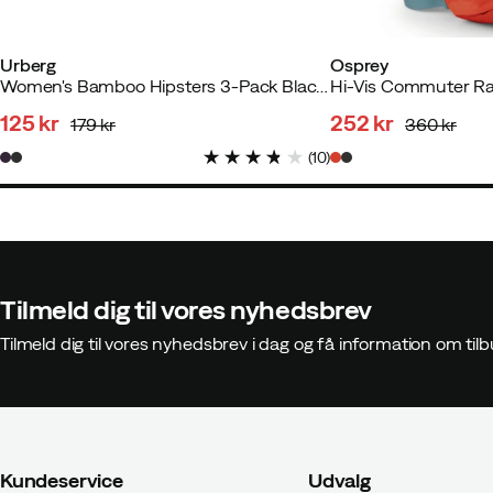
Mona H
1 måned siden
Bekræft
Urberg
Osprey
Women's Bamboo Hipsters 3-Pack Black Beauty+bright White+grape
125 kr
252 kr
179 kr
360 kr
discounted
original
discounted
original
(
10
)
price
price
price
price
Julia O
8 måneder siden
Bekræ
Tilmeld dig til vores nyhedsbrev
Leroy S
11 måneder siden
Bekræ
Tilmeld dig til vores nyhedsbrev i dag og få information om t
Kirill K
1 år siden
Bekræftet køb
Kundeservice
Udvalg