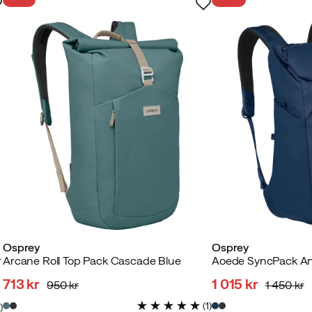
Osprey
Osprey
r
Arcane Roll Top Pack Cascade Blue
Aoede SyncPack An
713 kr
1 015 kr
950 kr
1 450 kr
discounted
original
discounted
original
(
1
)
3
)