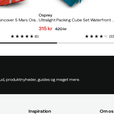
et køber
Osprey
Hi-Vis Commuter Raincover S Mars Orange
Ultralight Packing Cube Set Wate
315 kr
420 kr
discounted
original
(
6
)
(
3
price
price
ftet køber
ftet køber
ilbud, produktnyheder, guides og meget mere.
er
Inspiration
Om os