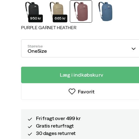
price
price
950 kr
665 kr
PURPLE GARNET HEATHER
Størrelse
OneSize
Læg i indkøbskurv
Favorit
Fri fragt over 499 kr
Gratis returfragt
30 dages returret