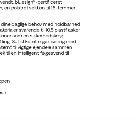
ndt, bluesign®-certificeret
um, en polstret sektion til 16-tommer
re dine daglige behov med holdbarhed
ialer svarende til 10,5 plastflasker
tioner som en sikkerhedskrog i
ing. Sofistikeret organisering med
ernt til vigtige ejendele sammen
l en intelligent følgesvend til
oppen
esh