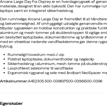
Arcane Large Day fra Osprey er en hverdagsrygsæk af genanve
materiale, designet til en aktiv bylivsstil. Den har rummelige r
laptops samt en integreret sikkerhedskrog.
Den rummelige Arcane Large Day er fremstillet til at håndte
og bekvemmelighed. Af omhyggeligt udvalgte genanvendte mater
tilbyder rygsækken en holdbar konstruktion og praktiske funk
aluminium og mesh-lommer på skulderstroppen til vigtige småt
en beskyttet laptoptaske, dokumentlomme og lynlåslommer int
med en strækbar nederste vandflaskelomme gør denne rygsæk ti
bybrug.
Rummeligt hovedrum med J-zip
Polstret laptoptaske, dokumentholder og nøgleclip
Sikkerhedskrog i aluminium, mesh-lomme på skulderstr
Lavprofileret sidelomme til vandflaske
Ergonomisk rygpanel og sele med åndbart NeoSpacer m
Artikelnummer
:
A452305 500-0396
|
P500-0396
|
500-0396
Egenskaber