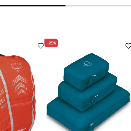
ske, der kan rumme både computer og træningstøj. Den er så
en, at jeg glemmer, at jeg har en rygsæk. Meget god til
-25%
tet køber
raktiske lommer. Ser også meget stilfuld ud 👍