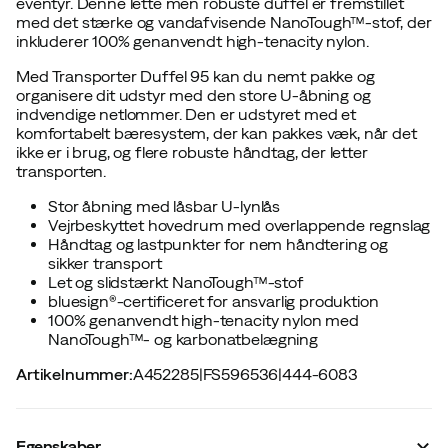
eventyr. Denne lette men robuste duffel er fremstillet
med det stærke og vandafvisende NanoTough™-stof, der
inkluderer 100% genanvendt high-tenacity nylon.
Med Transporter Duffel 95 kan du nemt pakke og
organisere dit udstyr med den store U-åbning og
indvendige netlommer. Den er udstyret med et
komfortabelt bæresystem, der kan pakkes væk, når det
ikke er i brug, og flere robuste håndtag, der letter
transporten.
Stor åbning med låsbar U-lynlås
Vejrbeskyttet hovedrum med overlappende regnslag
Håndtag og lastpunkter for nem håndtering og
sikker transport
Let og slidstærkt NanoTough™-stof
bluesign®-certificeret for ansvarlig produktion
100% genanvendt high-tenacity nylon med
NanoTough™- og karbonatbelægning
Artikelnummer
:
A452285
|
FS596536
|
444-6083
Egenskaber