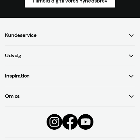
Tilmeld dig til vores nyhedsbrev
Kundeservice
Spørgsmål og svar
Udvalg
Kontakt os
Dame
Handelsbetingelser
Inspiration
Herre
Betalingsvilkår
Guides
Børn
Leveringsvilkår
Om os
#yesOutnorth
Udstyr
Databeskyttelsespolitik
Om Outnorth
Kampagner
Beklædning
Tilbagekaldte produkter
Konkurrencer
Black Week
Sko & Støvler
Fortryd aftale
Gavekort