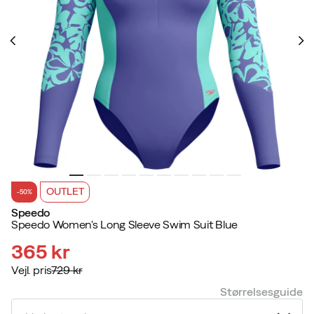
OUTLET
-50%
Speedo
Speedo Women's Long Sleeve Swim Suit Blue
365 kr
Vejl. pris
729 kr
discounted
original
Størrelsesguide
price
price