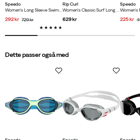
Speedo
Rip Curl
Speedo
Women's Long Sleeve Swim Suit Oxblood/Coral
Women's Classic Surf Long Sleeve Surf Suit Black
292 kr
629 kr
225 kr
729 kr
4
discounted
original
price
discoun
original
price
price
price
price
Dette passer også med
Speedo
Speedo
Speedo