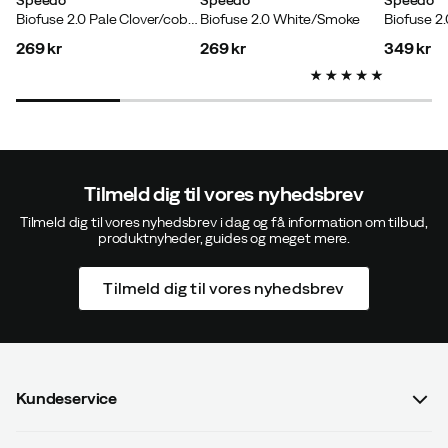
Biofuse 2.0 Pale Clover/cobalt
Biofuse 2.0 White/Smoke
Biofuse 2.
269 kr
269 kr
349 kr
price
price
price
Tilmeld dig til vores nyhedsbrev
Tilmeld dig til vores nyhedsbrev i dag og få information om tilbud,
produktnyheder, guides og meget mere.
Tilmeld dig til vores nyhedsbrev
Kundeservice
Spørgsmål og svar