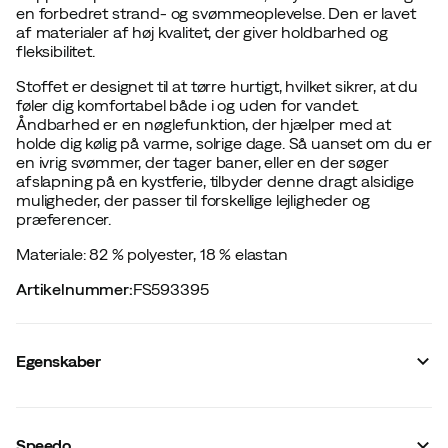
en forbedret strand- og svømmeoplevelse. Den er lavet
af materialer af høj kvalitet, der giver holdbarhed og
fleksibilitet.
Stoffet er designet til at tørre hurtigt, hvilket sikrer, at du
føler dig komfortabel både i og uden for vandet.
Åndbarhed er en nøglefunktion, der hjælper med at
holde dig kølig på varme, solrige dage. Så uanset om du er
en ivrig svømmer, der tager baner, eller en der søger
afslapning på en kystferie, tilbyder denne dragt alsidige
muligheder, der passer til forskellige lejligheder og
præferencer.
Materiale: 82 % polyester, 18 % elastan
Artikelnummer
:
FS593395
Egenskaber
Leverandørens farvenavn
:
Blue
Talje
:
Medium
Speedo