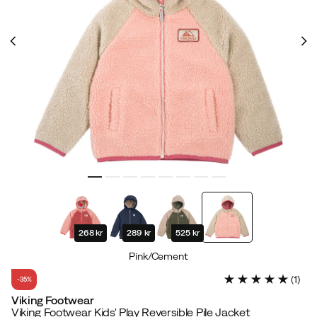
268 kr
289 kr
525 kr
Pink/Cement
(
1
)
-35%
Viking Footwear
Viking Footwear Kids' Play Reversible Pile Jacket