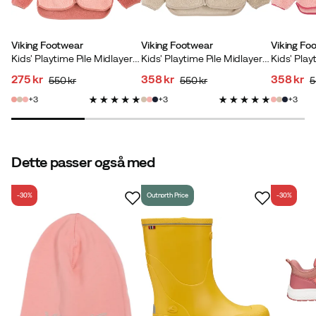
Viking Footwear
Viking Footwear
Viking Fo
Verified by Trustvoice
Kids' Playtime Pile Midlayer Jacket Pink
Kids' Playtime Pile Midlayer Jacket Cement/cement
275 kr
358 kr
358 kr
550 kr
550 kr
5
discounted
original
discounted
original
discoun
original
3
3
3
price
price
price
price
price
price
Dette passer også med
-30%
Outnorth Price
-30%