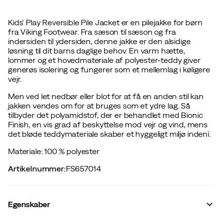
Kids' Play Reversible Pile Jacket er en pilejakke for børn
fra Viking Footwear. Fra sæson til sæson og fra
indersiden til ydersiden, denne jakke er den alsidige
løsning til dit barns daglige behov. En varm hætte,
lommer og et hovedmateriale af polyester-teddy giver
generøs isolering og fungerer som et mellemlag i køligere
vejr.
Men ved let nedbør eller blot for at få en anden stil kan
jakken vendes om for at bruges som et ydre lag. Så
tilbyder det polyamidstof, der er behandlet med Bionic
Finish, en vis grad af beskyttelse mod vejr og vind, mens
det bløde teddymateriale skaber et hyggeligt miljø indeni.
Materiale: 100 % polyester
Artikelnummer
:
FS657014
Egenskaber