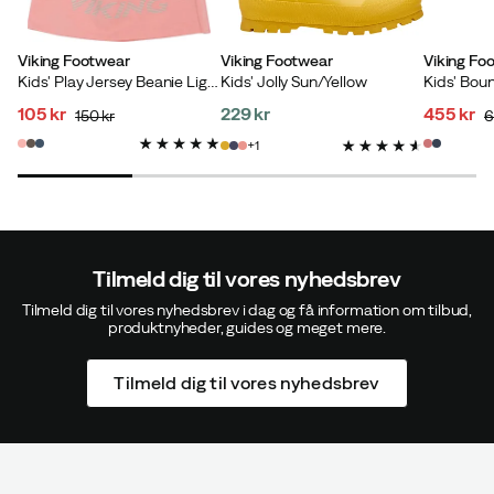
Viking Footwear
Viking Footwear
Viking Fo
Kids' Play Jersey Beanie Light Pink
Kids' Jolly Sun/Yellow
105 kr
229 kr
455 kr
150 kr
6
discounted
original
price
discoun
original
1
price
price
price
price
Tilmeld dig til vores nyhedsbrev
Tilmeld dig til vores nyhedsbrev i dag og få information om tilbud,
produktnyheder, guides og meget mere.
Tilmeld dig til vores nyhedsbrev