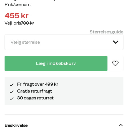
Pink/cement
455 kr
Vejl. pris
700 kr
discounted
original
Størrelsesguide
price
price
Vælg størrelse
Læg i indkøbskurv
Fri fragt over 499 kr
Gratis returfragt
30 dages returret
Beskrivelse