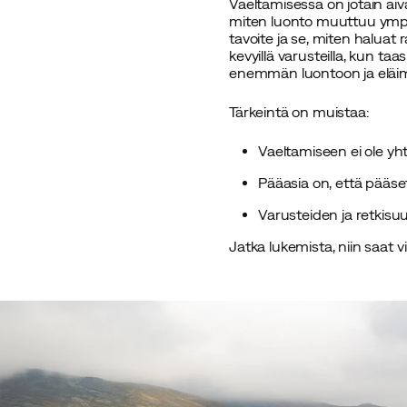
Vaeltamisessa on jotain aiva
miten luonto muuttuu ympäril
tavoite ja se, miten haluat 
kevyillä varusteilla, kun ta
enemmän luontoon ja eläim
Tärkeintä on muistaa:
Vaeltamiseen ei ole yht
Pääasia on, että pääset
Varusteiden ja retkisu
Jatka lukemista, niin saat v