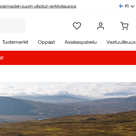
FI
joismaiden suurin ulkoilun verkkokauppa
Tuotemerkit
Oppaat
Asiakaspalvelu
Vastuullisuus
%!