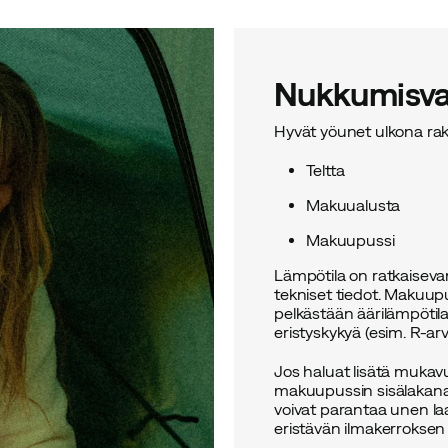
Nukkumisva
Hyvät yöunet ulkona rak
Teltta
Makuualusta
Makuupussi
Lämpötila on ratkaiseva
tekniset tiedot. Makuupu
pelkästään äärilämpötil
eristyskykyä (esim. R-a
Jos haluat lisätä mukav
makuupussin sisälakana 
voivat parantaa unen laa
eristävän ilmakerroksen