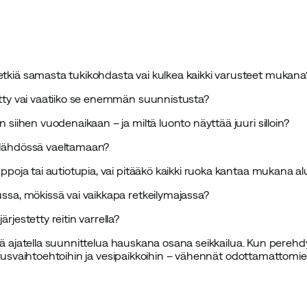
tkiä samasta tukikohdasta vai kulkea kaikki varusteet mukana
itty vai vaatiiko se enemmän suunnistusta?
n siihen vuodenaikaan – ja miltä luonto näyttää juuri silloin?
 lähdössä vaeltamaan?
uppoja tai autiotupia, vai pitääkö kaikki ruoka kantaa mukana al
ussa, mökissä vai vaikkapa retkeilymajassa?
rjestetty reitin varrella?
itä ajatella suunnittelua hauskana osana seikkailua. Kun perehd
itusvaihtoehtoihin ja vesipaikkoihin – vähennät odottamattomien 