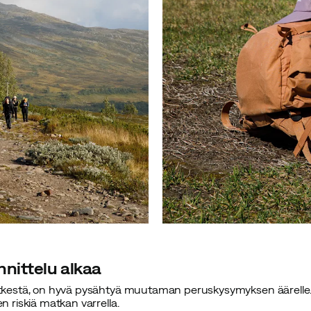
nnittelu alkaa
retkestä, on hyvä pysähtyä muutaman peruskysymyksen äärelle.
en riskiä matkan varrella.