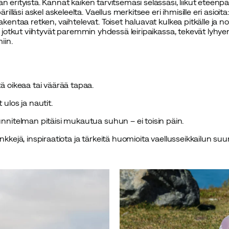
n erityistä. Kannat kaiken tarvitsemasi selässäsi, liikut eteenpäi
läsi askel askeleelta. Vaellus merkitsee eri ihmisille eri asioit
rakentaa retken, vaihtelevat. Toiset haluavat kulkea pitkälle ja
as jotkut viihtyvät paremmin yhdessä leiripaikassa, tekevät lyhye
iin.
ä oikeaa tai väärää tapaa.
 ulos ja nautit.
unnitelman pitäisi mukautua suhun – ei toisin päin.
inkkejä, inspiraatiota ja tärkeitä huomioita vaellusseikkailun suu