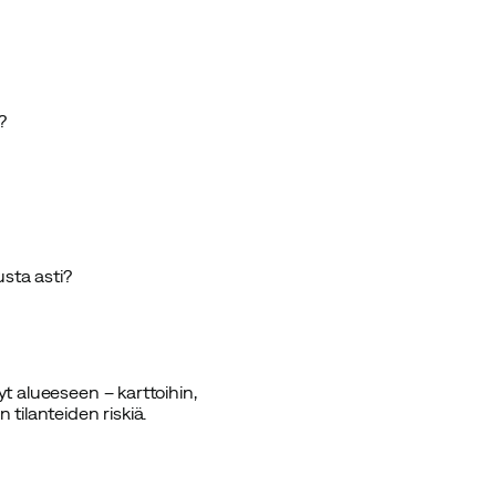
?
usta asti?
yt alueeseen – karttoihin,
tilanteiden riskiä.