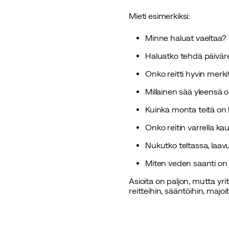
Mieti esimerkiksi:
Minne haluat vaeltaa?
Haluatko tehdä päiväre
Onko reitti hyvin merk
Millainen sää yleensä o
Kuinka monta teitä on
Onko reitin varrella ka
Nukutko teltassa, laav
Miten veden saanti on jä
Asioita on paljon, mutta yr
reitteihin, sääntöihin, majo