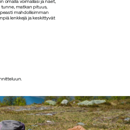
n omalla voimallasi ja näet,
a: tunne, matkan pituus,
 nopeasti mahdollisimman
mpiä lenkkejä ja keskittyvät
nnitteluun.