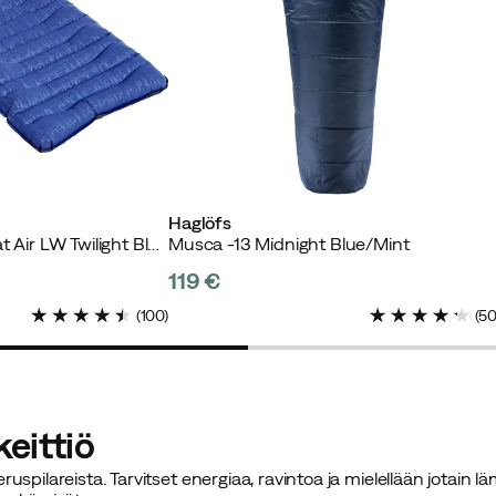
Haglöfs
Austfjell Sleeping Mat Air LW Twilight Blue
Musca -13 Midnight Blue/Mint
119 €
price
(
100
)
(
5
keittiö
ruspilareista. Tarvitset energiaa, ravintoa ja mielellään jotai