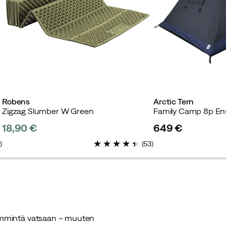
Robens
Arctic Tern
Zigzag Slumber W Green
Family Camp 8p Ens
18,90 €
649 €
price
price
0
)
(
53
)
n lämmintä vatsaan – muuten