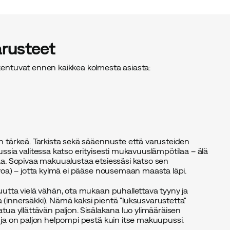
rusteet
entuvat ennen kaikkea kolmesta asiasta:
n tärkeä. Tarkista sekä sääennuste että varusteiden
ssia valitessa katso erityisesti mukavuuslämpötilaa – älä
aa. Sopivaa makuualustaa etsiessäsi katso sen
rvoa) – jotta kylmä ei pääse nousemaan maasta läpi.
uutta vielä vähän, ota mukaan puhallettava tyyny ja
(innersäkki). Nämä kaksi pientä "luksusvarustetta"
tua yllättävän paljon. Sisälakana luo ylimääräisen
 ja on paljon helpompi pestä kuin itse makuupussi.