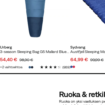
Urberg
Sydvang
3-season Sleeping Bag G5 Mallard Blue/Midnight Navy
54,40 €
64,99 €
98,90 €
99,99 €
discounted
original
discounted
original
2
vaihtoehtoa
(
989
)
price
price
price
price
Ruoka & retki
Ruoka on yksi vaelluksen pe