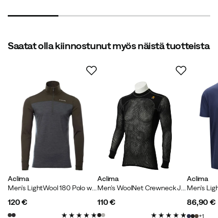
Saatat olla kiinnostunut myös näistä tuotteista
Aclima
Aclima
Aclima
Men's LightWool 180 Polo with Zip Tarmac/Marengo
Men's WoolNet Crewneck Jet Black
120 €
110 €
86,90 €
price
price
price
1