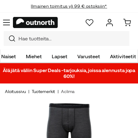
Ilmainen toimitus yli 99 € ostoksiin*
Naiset
Miehet
Lapset
Varusteet
Aktiviteetit
Älä jätä väliin Super Deals -tarjouksia, joissa alennusta jopa
60%!
Aloitussivu
Tuotemerkit
Aclima