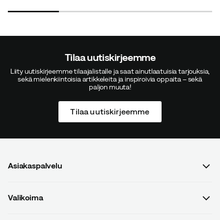
Tilaa uutiskirjeemme
Liity uutiskirjeemme tilaajalistalle ja saat ainutlaatuisia tarjouksia,
sekä mielenkiintoisia artikkeleita ja inspiroivia oppaita – sekä
paljon muuta!
Tilaa uutiskirjeemme
Asiakaspalvelu
Usein kysyttyä
Valikoima
Ota yhteyttä
Naiset