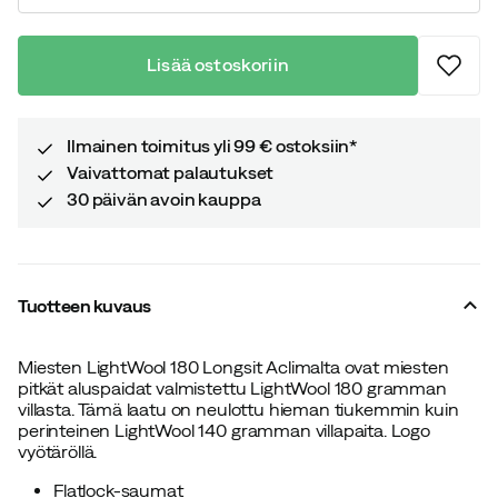
Lisää ostoskoriin
Ilmainen toimitus yli 99 € ostoksiin*
Vaivattomat palautukset
30 päivän avoin kauppa
Tuotteen kuvaus
Miesten LightWool 180 Longsit Aclimalta ovat miesten
pitkät aluspaidat valmistettu LightWool 180 gramman
villasta. Tämä laatu on neulottu hieman tiukemmin kuin
perinteinen LightWool 140 gramman villapaita. Logo
vyötäröllä.
Flatlock-saumat