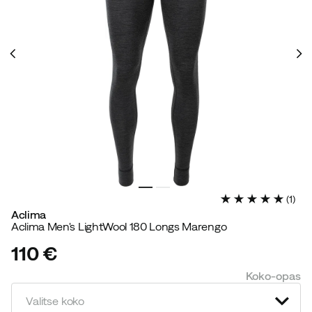
(
1
)
Aclima
Aclima Men's LightWool 180 Longs Marengo
110 €
price
Koko-opas
Valitse koko