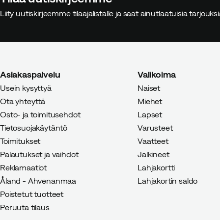
Liity uutiskirjeemme tilaajalistalle ja saat ainutlaatuisia tarjouk
Asiakaspalvelu
Valikoima
Usein kysyttyä
Naiset
Ota yhteyttä
Miehet
Osto- ja toimitusehdot
Lapset
Tietosuojakäytäntö
Varusteet
Toimitukset
Vaatteet
Palautukset ja vaihdot
Jalkineet
Reklamaatiot
Lahjakortti
Åland - Ahvenanmaa
Lahjakortin saldo
Poistetut tuotteet
Peruuta tilaus