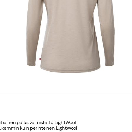
hainen paita, valmistettu LightWool
iukemmin kuin perinteinen LightWool