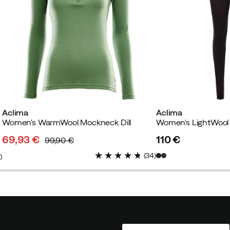
Aclima
Aclima
rengo
Women's WarmWool Mockneck Dill
69,93 €
110 €
99,90 €
discounted
original
price
(
34
)
5
)
price
price