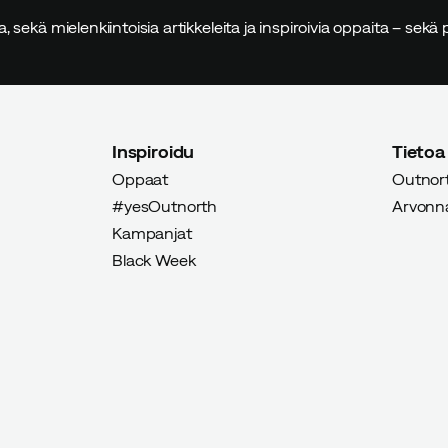
sia, sekä mielenkiintoisia artikkeleita ja inspiroivia oppaita – sek
Verified by Trustvoice
Inspiroidu
Tietoa
Oppaat
Outnort
#yesOutnorth
Arvonnat
Kampanjat
Black Week