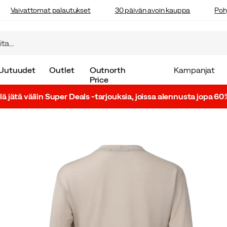
Vaivattomat palautukset
30 päivän avoin kauppa
Poh
Uutuudet
Outlet
Outnorth
Kampanjat
Price
lä jätä väliin Super Deals -tarjouksia, joissa alennusta jopa 60