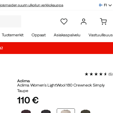
FI
joismaiden suurin ulkoilun verkkokauppa
Tuotemerkit
Oppaat
Asiakaspalvelu
Vastuullisuus
%!
(
5
)
Aclima
Aclima Women's LightWool 180 Crewneck Simply
Taupe
110 €
price