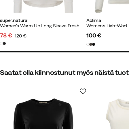
super.natural
Aclima
Women's Warm Up Long Sleeve Fresh White
Karina S
1 vuosi sitten
Vahvistet
78 €
100 €
120 €
discounted
original
price
price
price
Herkullinen helteessä, viileä ja h
Saatat olla kiinnostunut myös näistä tuot
Lena B
1 vuosi sitten
Vahvistett
Minulla on hyviä kokemuksia Acli
Hyvä kestävyys, tukeva, ollut use
Väri:
Chocolate Plum
Koko:
M