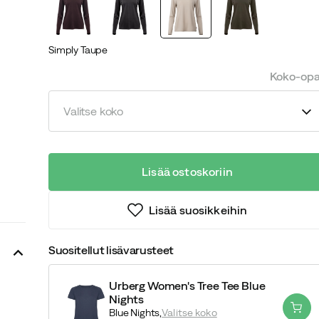
Simply Taupe
Koko-op
Valitse koko
Lisää ostoskoriin
Lisää suosikkeihin
Suositellut lisävarusteet
Urberg Women's Tree Tee Blue
Nights
Blue Nights,
Valitse koko