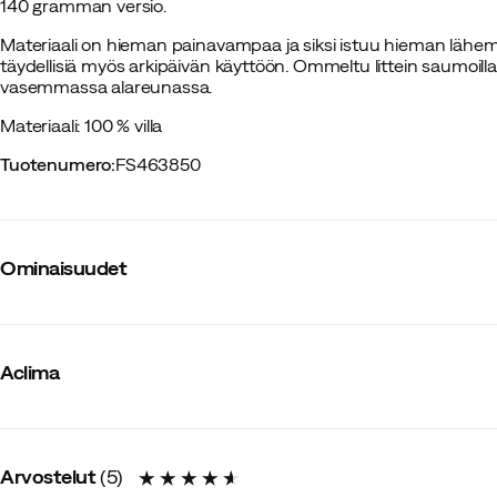
140 gramman versio.
Materiaali on hieman painavampaa ja siksi istuu hieman lähem
täydellisiä myös arkipäivän käyttöön. Ommeltu littein saumoilla 
vasemmassa alareunassa.
Materiaali: 100 % villa
Tuotenumero
:
FS463850
Ominaisuudet
Tavarantoimittajan tuotenumero
:
109514
Tavarantoimittajan tuotenimike
:
LightWool 180 Crewneck W'
Aclima
Tavarantoimittajan värinimike
:
Simply Taupe
Huppu
:
Ei
Materiaali
:
Merinovilla
Materiaalin paino
:
180 g/m2
Koko
:
XS
Arvostelut
(
5
)
Kuidut
:
19.5 mikron