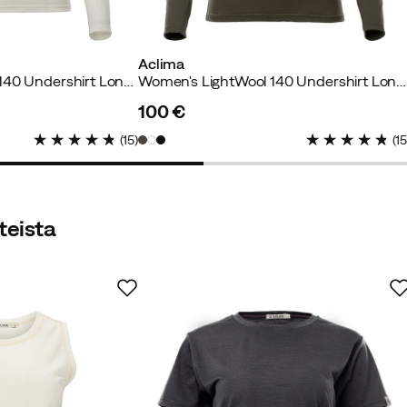
Aclima
Women's LightWool 140 Undershirt Long Sleeve Nature
Women's LightWool 140 Undershirt Long Sleeve Tarmac
tu ostaja
100 €
price
(
15
)
(
1
ieman löysä, sopii hyvin patikointiin✨️
teista
u ostaja
ma base layer -paidoista ja shortseista. Hyvä laatu ja lämm
ita vuosia