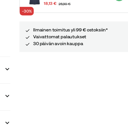
18,13 €
25,90 €
discounted
original
-30%
price
price
Ilmainen toimitus yli 99 € ostoksiin*
Vaivattomat palautukset
30 päivän avoin kauppa