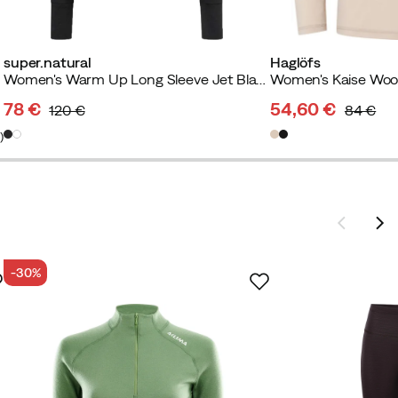
super.natural
Haglöfs
Women's Warm Up Long Sleeve Jet Black
78 €
54,60 €
120 €
84 €
discounted
original
discounted
original
5
)
price
price
price
price
-30%
in