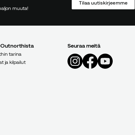
Tilaa uutiskirjeemme
ä paljon muuta!
 Outnorthista
Seuraa meitä
hin tarina
 ja kilpailut