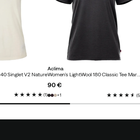
stettu ostaja
Aclima
40 Singlet V2 Nature
Women's LightWool 180 Classic Tee Ma
90 €
price
(
1
)
1
(
tettu ostaja