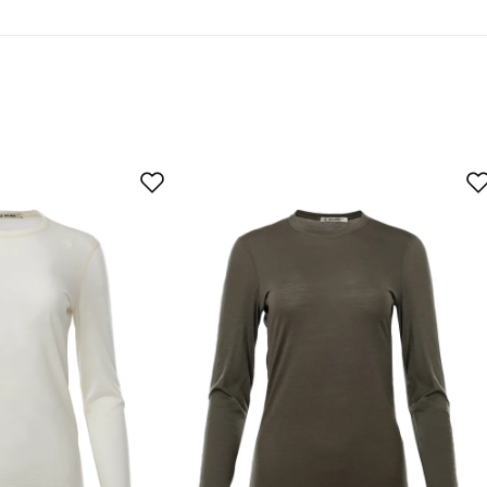
u ostaja
ero viileässä värissä.