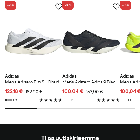
-25%
-35%
-35%
Adidas
Adidas
Adidas
Men's Adizero Evo SL Cloud White/Core Black/Cloud White
Men's Adizero Adios 9 Black/Black/Iron Mint
122,18 €
100,04 €
100,04 
162,90 €
153,90 €
discounted
original
discounted
original
discoun
original
8
1
1
price
price
price
price
price
price
Tilaa uutiskirjeemme