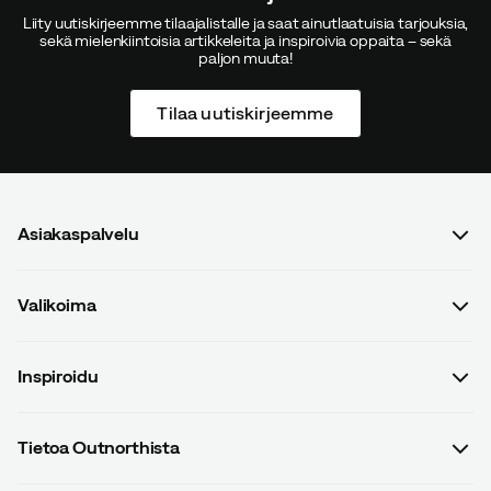
Liity uutiskirjeemme tilaajalistalle ja saat ainutlaatuisia tarjouksia,
sekä mielenkiintoisia artikkeleita ja inspiroivia oppaita – sekä
paljon muuta!
Tilaa uutiskirjeemme
Asiakaspalvelu
Usein kysyttyä
Valikoima
Ota yhteyttä
Naiset
Osto- ja toimitusehdot
Inspiroidu
Miehet
Tietosuojakäytäntö
Oppaat
Lapset
Toimitukset
Tietoa Outnorthista
#yesOutnorth
Varusteet
Palautukset ja vaihdot