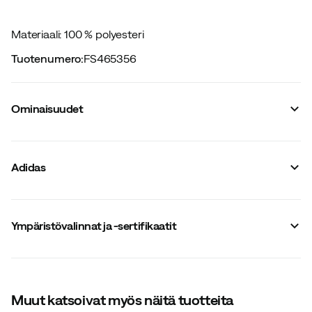
Materiaali: 100 % polyesteri
Tuotenumero
:
FS465356
Ominaisuudet
Tavarantoimittajan värinimike
:
Black
Huppu
:
Ei
Adidas
Istuvuus
:
Normaali
Napitus
:
Ei
Kaksisuuntainen vetoketju
:
Ei
Materiaali
:
Polyesteri
Ympäristövalinnat ja -sertifikaatit
Koko
:
S
Valmistusmaa
:
Indonesia
Ympäristövalinnat ja -sertifikaatit
:
Sisältää vähintään 50
% kierrätettyä materiaalia
Koko-opas
Muut katsoivat myös näitä tuotteita