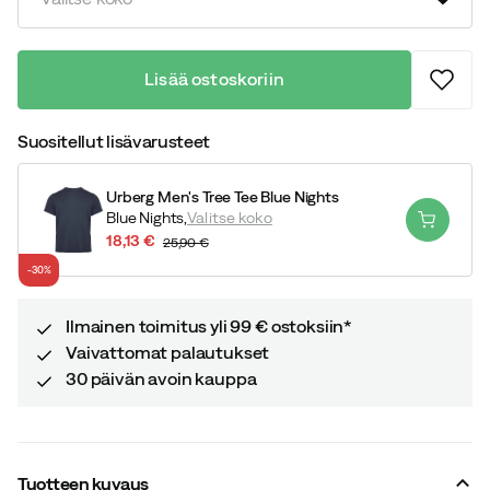
Lisää ostoskoriin
Suositellut lisävarusteet
Urberg Men's Tree Tee Blue Nights
Blue Nights,
Valitse koko
18,13 €
25,90 €
discounted
original
-30%
price
price
Ilmainen toimitus yli 99 € ostoksiin*
Vaivattomat palautukset
30 päivän avoin kauppa
Tuotteen kuvaus