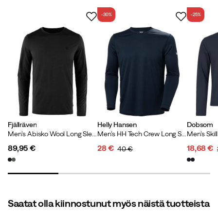
-30%
-25%
Sisältää kierrätysmateriaaleja
Oma merkintämme tuotteille, jotka sisältävät vähintään
50% kierrätysmateriaaleja.
Fjällräven
Helly Hansen
Dobsom
Men's Abisko Wool Long Sleeve Black
Men's HH Tech Crew Long Sleeve 2.0 Navy
89,95 €
28 €
18,68 €
40 €
price
discounted
original
discoun
original
price
price
price
price
Saatat olla kiinnostunut myös näistä tuotteista