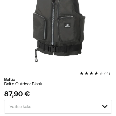
(
14
)
Baltic
Baltic Outdoor Black
87,90 €
price
Valitse koko