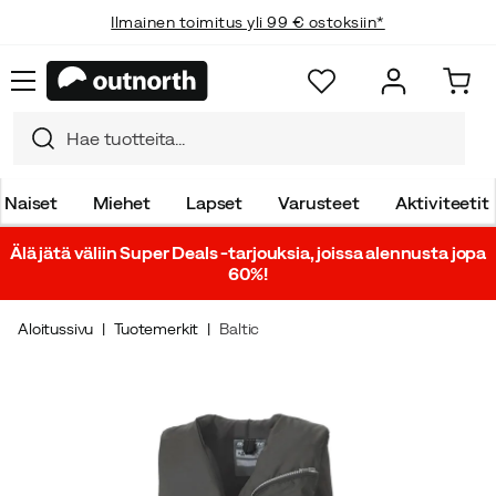
Ilmainen toimitus yli 99 € ostoksiin*
Naiset
Miehet
Lapset
Varusteet
Aktiviteetit
Älä jätä väliin Super Deals -tarjouksia, joissa alennusta jopa
60%!
Aloitussivu
Tuotemerkit
Baltic