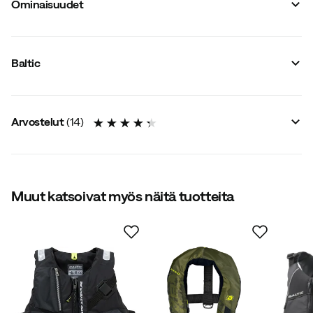
Ominaisuudet
Tavarantoimittajan tuotenimike
:
Outdoor
Tavarantoimittajan värinimike
:
Sort
Baltic
Koko
:
30-50KG
Arvostelut
(
14
)
4.3
Muut katsoivat myös näitä tuotteita
yhteensä 14 arvostelua
Pia S
3 vuotta sitten
Vahvistettu ostaja