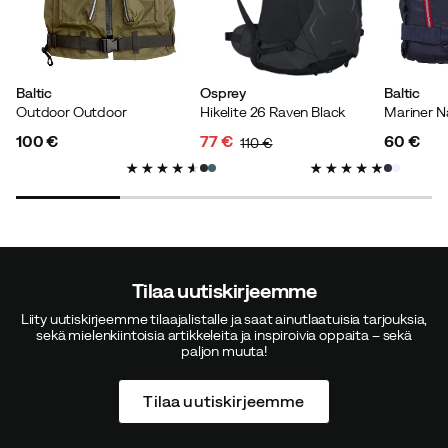
Lars-Henrik
3 vuotta sitten
Vahvistettu ostaja
Suuri ero kooissa
Baltic
Osprey
Baltic
Outdoor Outdoor
Hikelite 26 Raven Black
Mariner N
100 €
77 €
60 €
110 €
price
discounted
original
price
Stefan L
price
price
4 vuotta sitten
Vahvistettu ostaja
Täydellinen useilla taskuilla ja pitää minut lämpimänä.
Tilaa uutiskirjeemme
Liity uutiskirjeemme tilaajalistalle ja saat ainutlaatuisia tarjouksia,
sekä mielenkiintoisia artikkeleita ja inspiroivia oppaita – sekä
Patrik W.
paljon muuta!
4 vuotta sitten
Tilaa uutiskirjeemme
Pikatoimitus