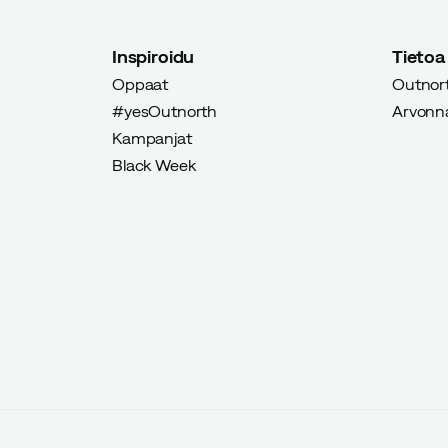
Inspiroidu
Tietoa
Oppaat
Outnort
#yesOutnorth
Arvonnat
Verified by Trustvoice
Kampanjat
Black Week