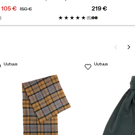
105 €
219 €
150 €
discounted
original
price
5
)
(
5
)
price
price
a.
Uutuus
Uutuus