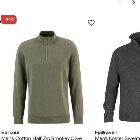
-30%
Barbour
Fjällräven
Men's Cotton Half Zip Smokey Olive
Men's Koster Sweat