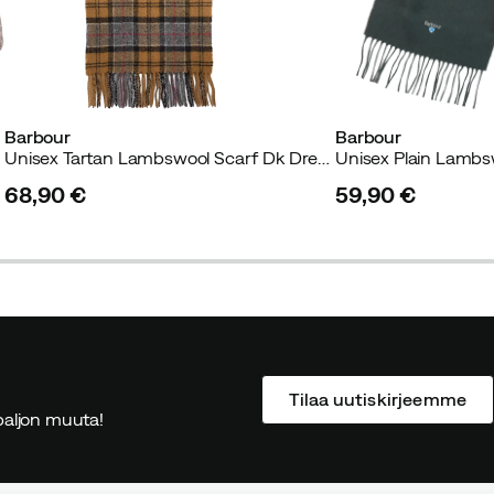
Barbour
Barbour
Unisex Tartan Lambswool Scarf Dk Dress Tartan
68,90 €
59,90 €
price
price
Tilaa uutiskirjeemme
ä paljon muuta!