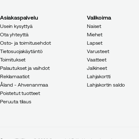
Asiakaspalvelu
Valikoima
Usein kysyttyä
Naiset
Ota yhteyttä
Miehet
Osto- ja toimitusehdot
Lapset
Tietosuojakäytäntö
Varusteet
Toimitukset
Vaatteet
Palautukset ja vaihdot
Jalkineet
Reklamaatiot
Lahjakortti
Åland - Ahvenanmaa
Lahjakortin saldo
Poistetut tuotteet
Peruuta tilaus