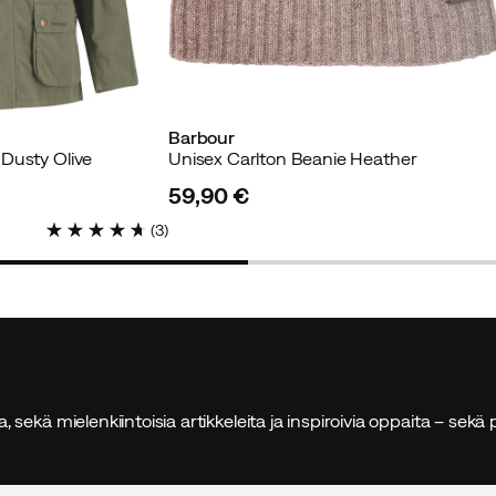
tettu ostaja
Barbour
Dusty Olive
Unisex Carlton Beanie Heather
59,90 €
price
(
3
)
tu ostaja
sia, sekä mielenkiintoisia artikkeleita ja inspiroivia oppaita – sek
tu ostaja