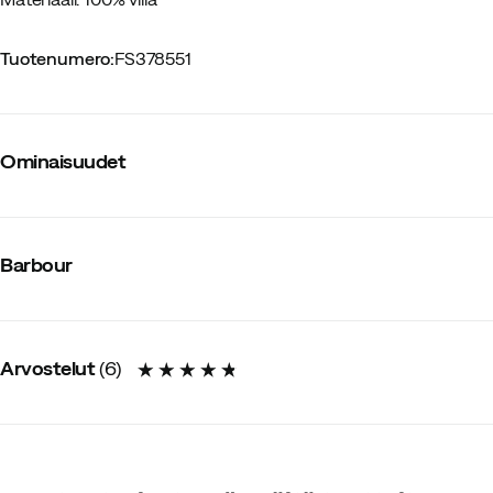
Tuotenumero
:
FS378551
Ominaisuudet
Tavarantoimittajan värinimike
:
Military Marl
Napitus
:
Napit pääntiessä
Barbour
Huppu
:
Ei
Materiaali
:
Villa
Arvostelut
(
6
)