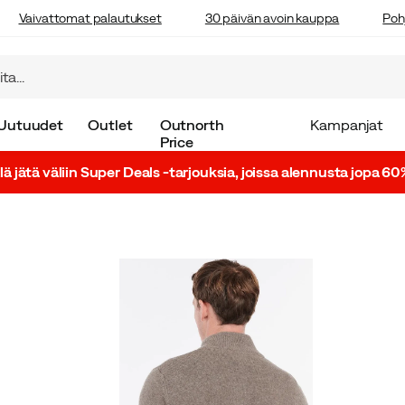
Vaivattomat palautukset
30 päivän avoin kauppa
Poh
Uutuudet
Outlet
Outnorth
Kampanjat
Price
lä jätä väliin Super Deals -tarjouksia, joissa alennusta jopa 60