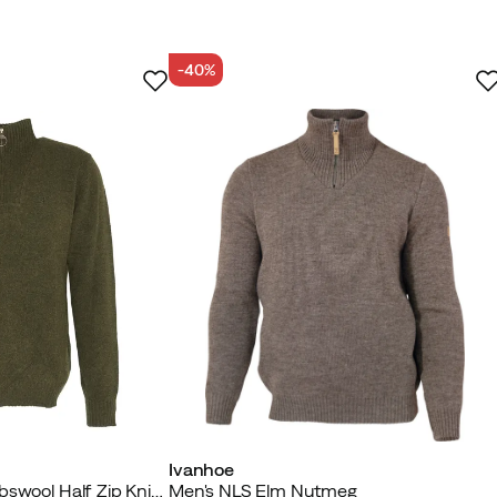
-40%
ettu ostaja
u
Ivanhoe
Men's Essential Lambswool Half Zip Knitted Jumper Seaweed
Men's NLS Elm Nutmeg