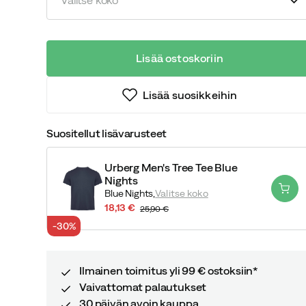
Lisää ostoskoriin
Lisää suosikkeihin
Suositellut lisävarusteet
Urberg Men's Tree Tee Blue
Nights
Blue Nights,
Valitse koko
18,13 €
25,90 €
discounted
original
-30%
price
price
Ilmainen toimitus yli 99 € ostoksiin*
Vaivattomat palautukset
30 päivän avoin kauppa