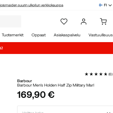
FI
joismaiden suurin ulkoilun verkkokauppa
Tuotemerkit
Oppaat
Asiakaspalvelu
Vastuullisuus
%!
(
6
)
Barbour
Barbour Men's Holden Half Zip Military Marl
169,90 €
price
Valitse koko