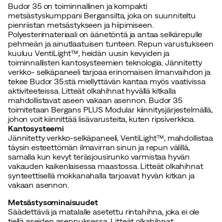
Budor 35 on toiminnallinen ja kompakti
metsästyskumppani Bergansilta, joka on suunniteltu
pienriistan metsästykseen ja hiipimiseen.
Polyesterimateriaali on äänetöntä ja antaa selkärepulle
pehmeän ja ainutlaatuisen tunteen. Repun varustukseen
kuuluu VentiLight™, heidän uusin kevyiden ja
toiminnallisten kantosysteemien teknologia. Jännitetty
verkko- selkäpaneeli tarjoaa erinomaisen ilmanvaihdon ja
tekee Budor 35:stä miellyttävän kantaa myös vaativissa
aktiviteeteissa. Litteät olkahihnat hyvällä kitkalla
mahdollistavat aseen vakaan asennon. Budor 35
toimitetaan Bergans PLUS Modular kiinnitysjärjestelmällä,
johon voit kiinnittää lisävarusteita, kuten ripsiverkkoa.
Kantosysteemi
Jännitetty verkko-selkäpaneeli, VentiLight™, mahdollistaa
täysin esteettömän ilmavirran sinun ja repun välillä,
samalla kun kevyt teräsjousirunko varmistaa hyvän
vakauden kaikenlaisessa maastossa. Litteät olkahihnat
synteettisellä mokkanahalla tarjoavat hyvän kitkan ja
vakaan asennon.
Metsästysominaisuudet
Säädettävä ja matalalle asetettu rintahihna, joka ei ole
tiellä aseiden asennuksessa. Litteät olkahihnat