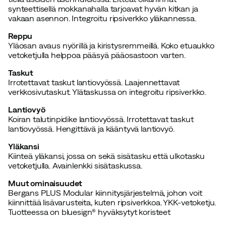
synteettisellä mokkanahalla tarjoavat hyvän kitkan ja
vakaan asennon. Integroitu ripsiverkko yläkannessa.
Reppu
Yläosan avaus nyörillä ja kiristysremmeillä. Koko etuaukko
vetoketjulla helppoa pääsyä pääosastoon varten.
Taskut
Irrotettavat taskut lantiovyössä. Laajennettavat
verkkosivutaskut. Ylätaskussa on integroitu ripsiverkko.
Lantiovyö
Koiran talutinpidike lantiovyössä. Irrotettavat taskut
lantiovyössä. Hengittävä ja kääntyvä lantiovyö.
Yläkansi
Kiinteä yläkansi, jossa on sekä sisätasku että ulkotasku
vetoketjulla. Avainlenkki sisätaskussa.
Muut ominaisuudet
Bergans PLUS Modular kiinnitysjärjestelmä, johon voit
kiinnittää lisävarusteita, kuten ripsiverkkoa. YKK-vetoketju.
Tuotteessa on bluesign® hyväksytyt koristeet