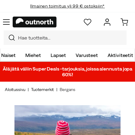
Ilmainen toimitus yli 99 € ostoksiin*
Naiset
Miehet
Lapset
Varusteet
Aktiviteetit
Älä jätä väliin Super Deals -tarjouksia, joissa alennusta jopa
60%!
Aloitussivu
Tuotemerkit
Bergans