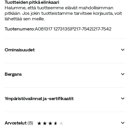
Tuotteiden pitkä elinkaari
Halumme, että tuotteemme elävät mahdollisimman
pitkään. Jos jokin tuotteistamme tarvitsee korjausta, voit
lähettää sen meille.
Tuotenumero
:
A081317 1273135
|
P217-7542
|
217-7542
Ominaisuudet
Tavarantoimittajan tuotenumero
:
214511
Lantiovyö
:
Kyllä
Bergans
Mukana nestejärjestelmä
:
Ei
Irrotettava lantiovyö
:
Ei
Sukupuoli
:
Unisex
Yläosan avausmekanismi
:
Kiinteä kansi
Ympäristövalinnat ja -sertifikaatit
Koko
:
35
Suositeltu enimmäiskuorma
:
10 kg
Pakkaustilavuus
:
35 L
Paino
:
1600 g
Arvostelut
(
8
)