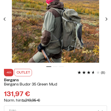
OUTLET
(
8
)
-40%
Bergans
Bergans Budor 35 Green Mud
131,97 €
Norm. hinta
219,95 €
discounted
original
price
price
Koko