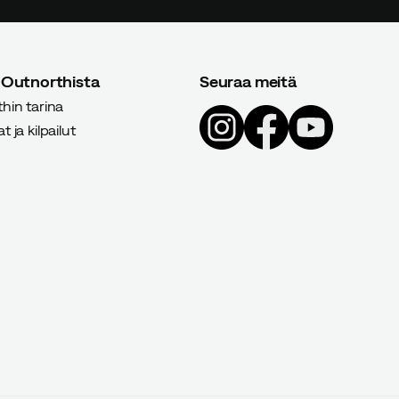
 Outnorthista
Seuraa meitä
hin tarina
 ja kilpailut