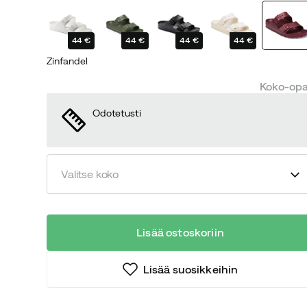
price
price
44 €
44 €
44 €
44 €
Zinfandel
Koko-op
Odotetusti
Valitse koko
Lisää ostoskoriin
Lisää suosikkeihin