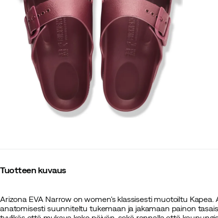
Tuotteen kuvaus
Arizona EVA Narrow on women's klassisesti muotoiltu Kapea. A
anatomisesti suunniteltu tukemaan ja jakamaan painon tasaisesti 
tyylikäs että mukava koko päivän, sekä rannalla että kaupungis