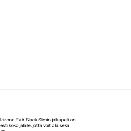
rizona EVA Black Slimin jalkapeti on
koko jalalle, jotta voit olla sekä
sa.