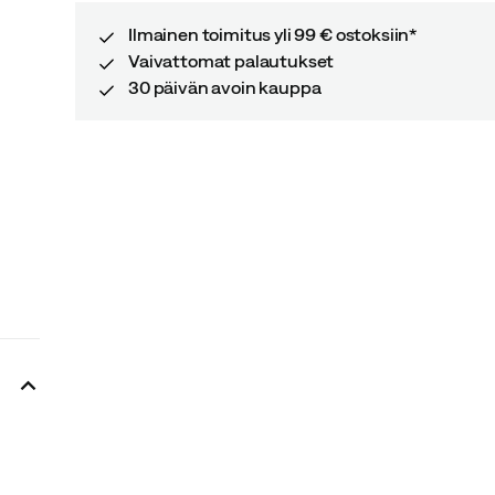
Ilmainen toimitus yli 99 € ostoksiin*
Vaivattomat palautukset
30 päivän avoin kauppa