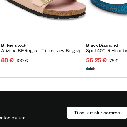
Birkenstock
Black Diamond
Arizona BF Regular Triples New Beige/pink Clay
Spot 400-R Headla
80 €
56,25 €
100 €
75 €
discounted
original
discounted
original
price
price
price
price
Tilaa uutiskirjeemme
ä paljon muuta!