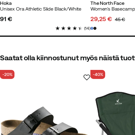
Hyvät jalassa ja nätit!
Hoka
The North Face
Unisex Ora Athletic Slide Black/White
91 €
29,25 €
45 €
price
discounted
original
(
14
)
price
price
Taru R
3 kuukautta sitten
Vahvi
Saatat olla kiinnostunut myös näistä tuot
Kevyet ja hyvin istuvat mukavat 
-20%
-40%
Laura P
3 vuotta sitten
Vahvist
Kevyet ja mukavat. Kestää vettä.
Sopivuus:
Odotetusti