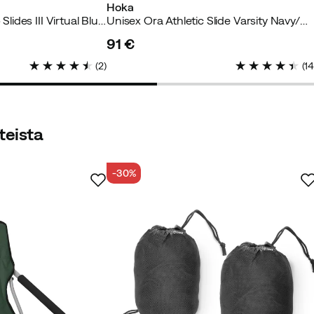
Hoka
Women's Basecamp Slides III Virtual Blue/TNF White
Unisex Ora Athletic Slide Varsity Navy/White
91 €
price
(
2
)
(
1
stettu ostaja
teista
sandaalit.
-30%
ettu ostaja