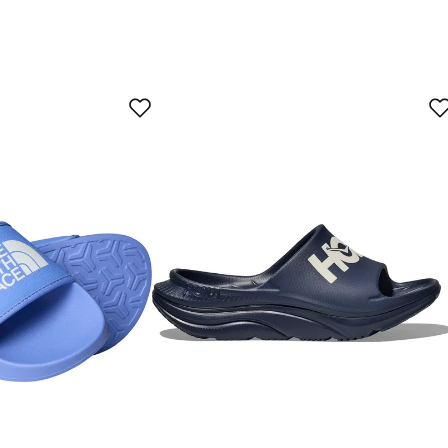
Odotetusti
Liian iso
ttu ostaja
8 vuotta, toivon että nämä myös.
ttu ostaja