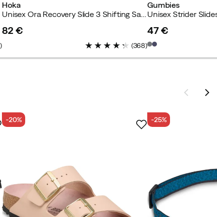
Hoka
Gumbies
Unisex Ora Recovery Slide 3 Shifting Sand/Shifting Sand
Unisex Strider Slide
82 €
47 €
price
price
4
)
(
368
)
-20%
-25%