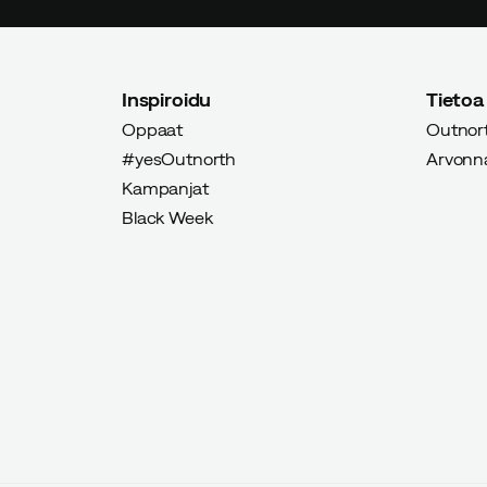
Inspiroidu
Tietoa
!
Oppaat
Outnort
#yesOutnorth
Arvonnat
Kampanjat
Black Week
ttu ostaja
Vahvistettu ostaja