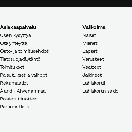
Annamari H.
4 vuotta sitten
Asiakaspalvelu
Valikoima
Perfect fit and color for summer
Usein kysyttyä
Naiset
Ota yhteyttä
Miehet
Osto- ja toimitusehdot
Lapset
Tietosuojakäytäntö
Varusteet
Toimitukset
Vaatteet
Heidi J
4 vuotta sitten
Vahviste
Palautukset ja vaihdot
Jalkineet
Reklamaatiot
Lahjakortti
No ei kovin hyvä istuvuus
Åland - Ahvenanmaa
Lahjakortin saldo
Poistetut tuotteet
1
Peruuta tilaus
Ann-Louise H
4 päivää sitten