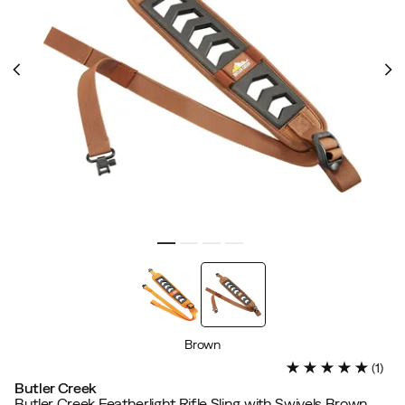
Brown
(
1
)
Butler Creek
Butler Creek Featherlight Rifle Sling with Swivels Brown