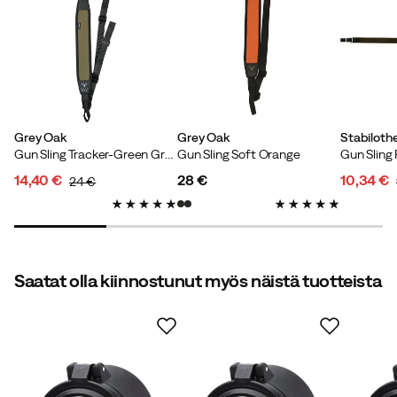
Frans L
4 vuotta sitten
Vahvistettu ostaja
Väri:
Black
Koko:
OneSize
Grey Oak
Grey Oak
Stabiloth
Gun Sling Tracker-Green Green
Gun Sling Soft Orange
14,40 €
28 €
10,34 €
24 €
discounted
original
price
discoun
original
Verified by Trustvoice
price
price
price
price
Saatat olla kiinnostunut myös näistä tuotteista