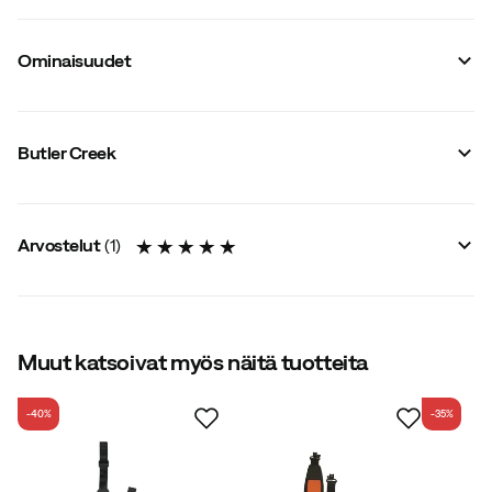
Ominaisuudet
Tavarantoimittajan värinimike
:
Brown
Koko
:
OneSize
Butler Creek
Valmistusmaa
:
Kiina
Arvostelut
(
1
)
5.0
Muut katsoivat myös näitä tuotteita
-40%
-35%
yhteensä 1 arvostelu