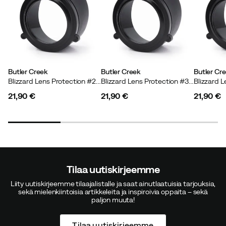
Butler Creek
Butler Creek
Butler Cr
Blizzard Lens Protection #2 Black
Blizzard Lens Protection #3 Black
21,90 €
21,90 €
21,90 €
price
price
price
Tilaa uutiskirjeemme
Liity uutiskirjeemme tilaajalistalle ja saat ainutlaatuisia tarjouksia,
sekä mielenkiintoisia artikkeleita ja inspiroivia oppaita – sekä
paljon muuta!
Tilaa uutiskirjeemme