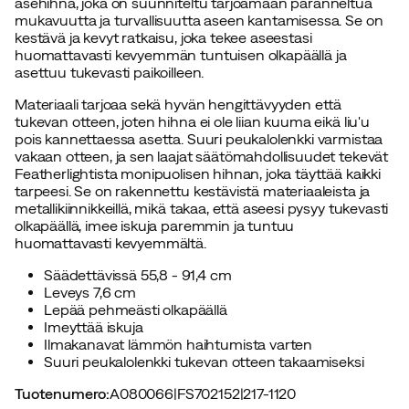
asehihna, joka on suunniteltu tarjoamaan paranneltua
mukavuutta ja turvallisuutta aseen kantamisessa. Se on
kestävä ja kevyt ratkaisu, joka tekee aseestasi
huomattavasti kevyemmän tuntuisen olkapäällä ja
asettuu tukevasti paikoilleen.
Materiaali tarjoaa sekä hyvän hengittävyyden että
tukevan otteen, joten hihna ei ole liian kuuma eikä liu'u
pois kannettaessa asetta. Suuri peukalolenkki varmistaa
vakaan otteen, ja sen laajat säätömahdollisuudet tekevät
Featherlightista monipuolisen hihnan, joka täyttää kaikki
tarpeesi. Se on rakennettu kestävistä materiaaleista ja
metallikiinnikkeillä, mikä takaa, että aseesi pysyy tukevasti
olkapäällä, imee iskuja paremmin ja tuntuu
huomattavasti kevyemmältä.
Säädettävissä 55,8 - 91,4 cm
Leveys 7,6 cm
Lepää pehmeästi olkapäällä
Imeyttää iskuja
Ilmakanavat lämmön haihtumista varten
Suuri peukalolenkki tukevan otteen takaamiseksi
Tuotenumero
:
A080066
|
FS702152
|
217-1120