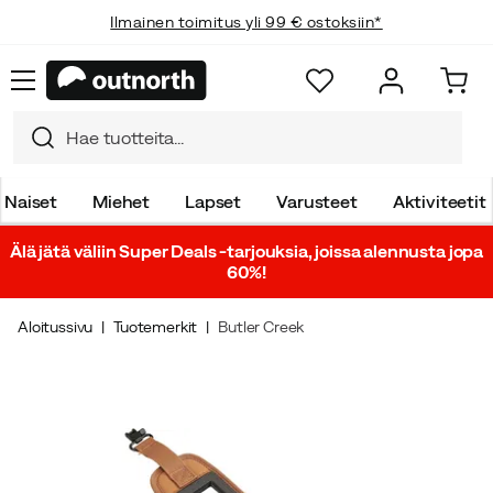
Ilmainen toimitus yli 99 € ostoksiin*
Naiset
Miehet
Lapset
Varusteet
Aktiviteetit
Älä jätä väliin Super Deals -tarjouksia, joissa alennusta jopa
60%!
Aloitussivu
Tuotemerkit
Butler Creek