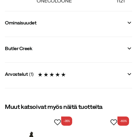
ONECOLOONE
1121
Ominaisuudet
Tavarantoimittajan värinimike
:
Orange
Koko
:
OneSize
Butler Creek
Valmistusmaa
:
Kiina
Arvostelut
(
1
)
5.0
Muut katsoivat myös näitä tuotteita
-35%
-60%
yhteensä 1 arvostelu