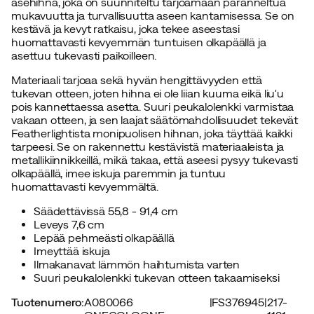
asehihna, joka on suunniteltu tarjoamaan paranneltua
mukavuutta ja turvallisuutta aseen kantamisessa. Se on
kestävä ja kevyt ratkaisu, joka tekee aseestasi
huomattavasti kevyemmän tuntuisen olkapäällä ja
asettuu tukevasti paikoilleen.
Materiaali tarjoaa sekä hyvän hengittävyyden että
tukevan otteen, joten hihna ei ole liian kuuma eikä liu'u
pois kannettaessa asetta. Suuri peukalolenkki varmistaa
vakaan otteen, ja sen laajat säätömahdollisuudet tekevät
Featherlightista monipuolisen hihnan, joka täyttää kaikki
tarpeesi. Se on rakennettu kestävistä materiaaleista ja
metallikiinnikkeillä, mikä takaa, että aseesi pysyy tukevasti
olkapäällä, imee iskuja paremmin ja tuntuu
huomattavasti kevyemmältä.
Säädettävissä 55,8 - 91,4 cm
Leveys 7,6 cm
Lepää pehmeästi olkapäällä
Imeyttää iskuja
Ilmakanavat lämmön haihtumista varten
Suuri peukalolenkki tukevan otteen takaamiseksi
Tuotenumero
:
A080066
|
FS376945
|
217-