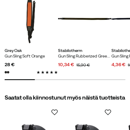
Frans L
4 vuotta sitten
Vahvistettu ostaja
Väri:
Black
Koko:
OneSize
Grey Oak
Stabilotherm
Stabiloth
Gun Sling Soft Orange
Gun Sling Rubberized Green/Brown
Gun Sling
28 €
10,34 €
4,36 €
15,90 €
1
price
discounted
original
discoun
original
Verified by Trustvoice
price
price
price
price
Saatat olla kiinnostunut myös näistä tuotteista