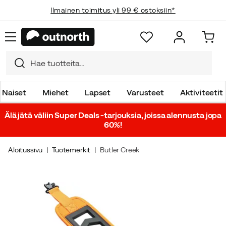
Ilmainen toimitus yli 99 € ostoksiin*
Naiset
Miehet
Lapset
Varusteet
Aktiviteetit
Älä jätä väliin Super Deals -tarjouksia, joissa alennusta jopa
60%!
Aloitussivu
Tuotemerkit
Butler Creek