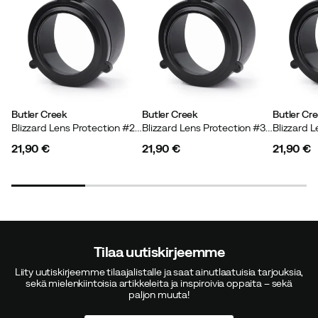
Butler Creek
Butler Creek
Butler Cr
Blizzard Lens Protection #2 Black
Blizzard Lens Protection #3 Black
21,90 €
21,90 €
21,90 €
price
price
price
Tilaa uutiskirjeemme
Liity uutiskirjeemme tilaajalistalle ja saat ainutlaatuisia tarjouksia,
sekä mielenkiintoisia artikkeleita ja inspiroivia oppaita – sekä
paljon muuta!