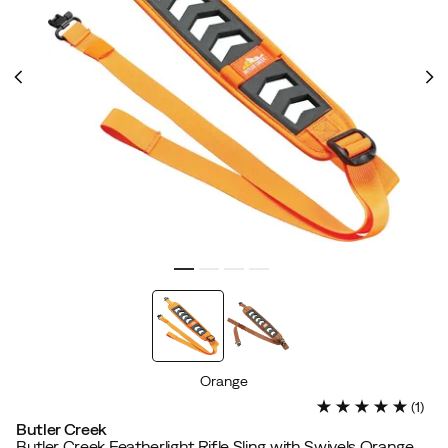
Orange
(
1
)
Butler Creek
Butler Creek Featherlight Rifle Sling with Swivels Orange