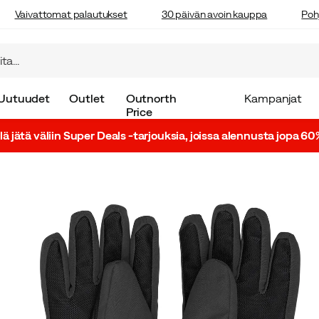
Vaivattomat palautukset
30 päivän avoin kauppa
Poh
Uutuudet
Outlet
Outnorth
Kampanjat
Price
lä jätä väliin Super Deals -tarjouksia, joissa alennusta jopa 60