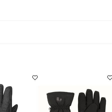
ähintään 50% kierrätysmateriaaleja.