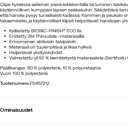
Olipa kyseessä sateinen päivä leikkikentällä tai luminen talvik
käytännöllinen kumppani lapsen seikkailuihin. Säädettävä tarr
että hanska pysyy turvallisesti kädessä. Kämmen ja peukalo o
takaamiseksi, ja käytännölliset klipsit helpottavat hanskojen y
Kyllästetty BIONIC-FINISH® ECO:lla
Eristetty 3M Thinsulate -materiaalilla
Erinomainen aktiivisiin talvipäiviin
Materiaali on tuulenpitävä ja likaa hylkivä
Heijastavat yksityiskohdat
Valmistettu yli 50 % kierrätetystä materiaalista (Sertif
Päällikangas: 90 % polyesteriä, 10 % polyuretaania
Vuori: 100 % polyesteriä
Tuotenumero
:
FS457212
Ominaisuudet
Tavarantoimittajan tuotenumero
:
5458