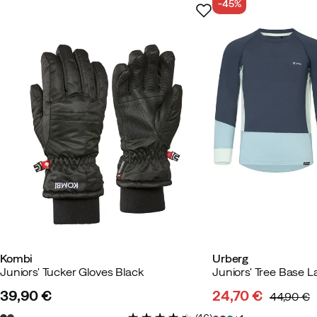
-45%
Kombi
Urberg
Juniors' Tucker Gloves Black
39,90 €
24,70 €
44,90 €
price
discounted
original