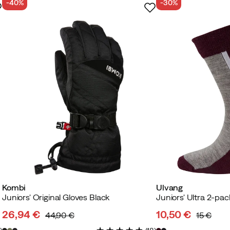
-40%
-30%
Kombi
Ulvang
Juniors' Original Gloves Black
Juniors' Ultra 2-pa
26,94 €
10,50 €
44,90 €
15 €
discounted
original
discounted
original