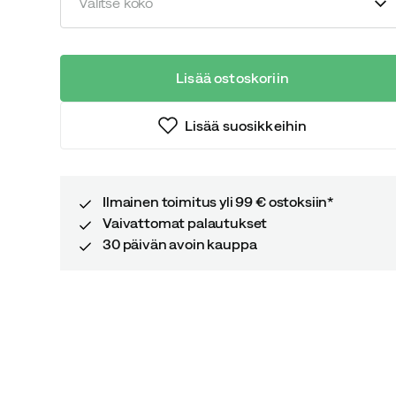
Valitse koko
Lisää ostoskoriin
Lisää suosikkeihin
Ilmainen toimitus yli 99 € ostoksiin*
Vaivattomat palautukset
30 päivän avoin kauppa