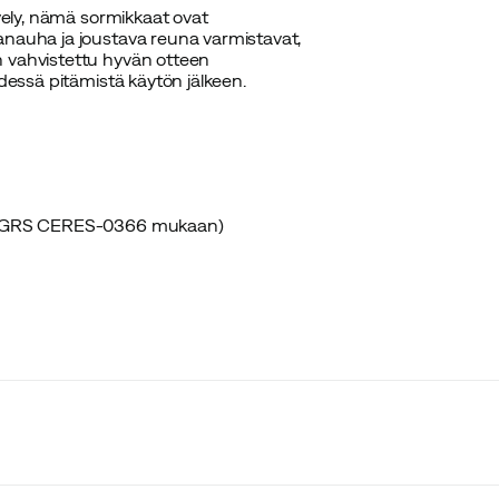
ävely, nämä sormikkaat ovat
anauha ja joustava reuna varmistavat,
n vahvistettu hyvän otteen
hdessä pitämistä käytön jälkeen.
ioitu GRS CERES-0366 mukaan)