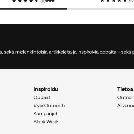
(
4
(
11
)
price
price
sia, sekä mielenkiintoisia artikkeleita ja inspiroivia oppaita – sek
Inspiroidu
Tietoa
Oppaat
Outnort
#yesOutnorth
Arvonnat
Kampanjat
Black Week