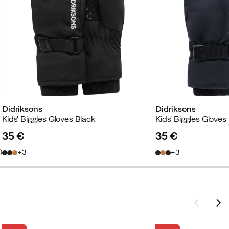
Didriksons
Didriksons
Kids' Biggles Gloves Black
Kids' Biggles Gloves
35 €
35 €
price
price
5
)
3
3