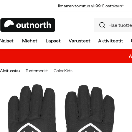
Ilmainen toimitus yli 99 € ostoksiin*
Naiset
Miehet
Lapset
Varusteet
Aktiviteetit
Ä
Aloitussivu
Tuotemerkit
Color Kids