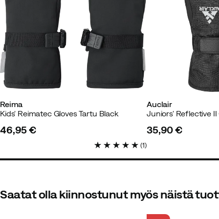
Reima
Auclair
Kids' Reimatec Gloves Tartu Black
46,95 €
35,90 €
price
price
(
1
)
Saatat olla kiinnostunut myös näistä tuot