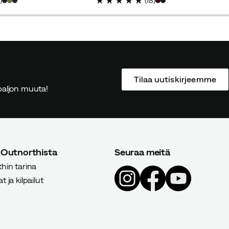
7
)
(
18
)
price
price
price
price
Tilaa uutiskirjeemme
ä paljon muuta!
 Outnorthista
Seuraa meitä
hin tarina
 ja kilpailut