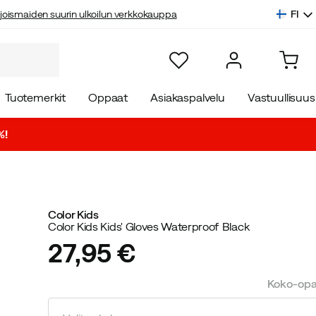
FI
joismaiden suurin ulkoilun verkkokauppa
Tuotemerkit
Oppaat
Asiakaspalvelu
Vastuullisuus
%!
Color Kids
Color Kids Kids' Gloves Waterproof Black
27,95 €
price
Koko-op