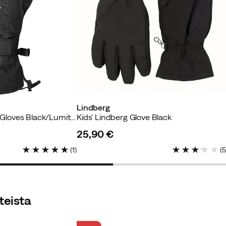
Lindberg
Juniors' Reflective II Gloves Black/Lumite/Black
Kids' Lindberg Glove Black
25,90 €
price
(
1
)
(
teista