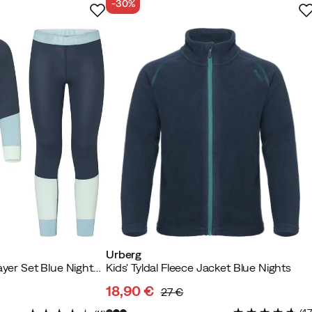
-30%
Urberg
Juniors' Tree Base Layer Set Blue Nights/stone Blue/celadon
Kids' Tyldal Fleece Jacket Blue Nights
18,90 €
27 €
discounted
original