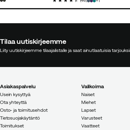
(
46
)
1
price
price
Tilaa uutiskirjeemme
Liity uutiskirjeemme tilaajalistalle ja saat ainutlaatuisia tarjouk
Asiakaspalvelu
Valikoima
Usein kysyttyä
Naiset
Ota yhteyttä
Miehet
Osto- ja toimitusehdot
Lapset
Tietosuojakäytäntö
Varusteet
Toimitukset
Vaatteet