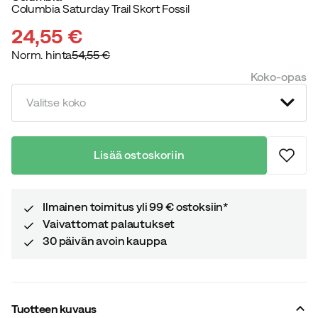
Columbia Saturday Trail Skort Fossil
24,55 €
Norm. hinta
54,55 €
discounted
original
Koko-opas
price
price
Valitse koko
Lisää ostoskoriin
Ilmainen toimitus yli 99 € ostoksiin*
Vaivattomat palautukset
30 päivän avoin kauppa
Tuotteen kuvaus