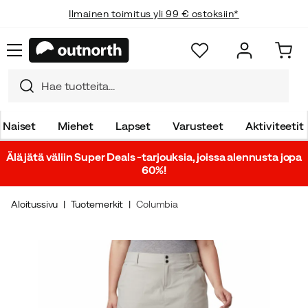
Ilmainen toimitus yli 99 € ostoksiin*
Naiset
Miehet
Lapset
Varusteet
Aktiviteetit
Älä jätä väliin Super Deals -tarjouksia, joissa alennusta jopa
60%!
Aloitussivu
Tuotemerkit
Columbia