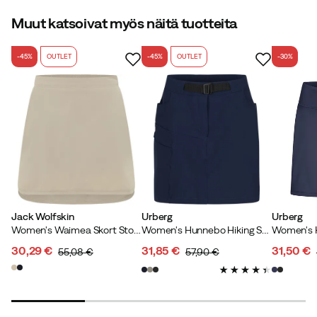
4.8
Muut katsoivat myös näitä tuotteita
-45%
OUTLET
-45%
OUTLET
-30%
yhteensä 5 arvostelua
Yvonne R
1 kuukausi sitten
Vahvistettu ostaja
Toetz D
3 vuotta sitten
Vahvistettu ostaja
Jack Wolfskin
Urberg
Urberg
Women's Waimea Skort Stone
Women's Hunnebo Hiking Skort Dark Navy
30,29 €
31,85 €
31,50 €
55,08 €
57,90 €
discounted
original
discounted
original
discoun
original
Lena
3 vuotta sitten
Vahvistettu ostaja
price
price
price
price
price
price