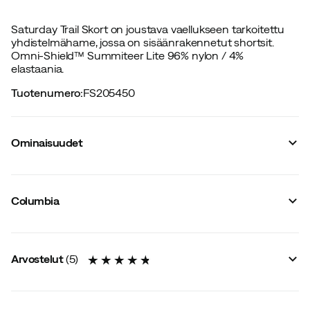
Saturday Trail Skort on joustava vaellukseen tarkoitettu
yhdistelmähame, jossa on sisäänrakennetut shortsit.
Omni-Shield™ Summiteer Lite 96% nylon / 4%
elastaania.
Tuotenumero
:
FS205450
Ominaisuudet
Tavarantoimittajan tuotenumero
:
1710551
Tavarantoimittajan tuotenimike
:
Women's Saturday Trail
Columbia
Skort
Tavarantoimittajan värinimike
:
Fossil
Koko
:
2
Koko-opas
Arvostelut
(
5
)