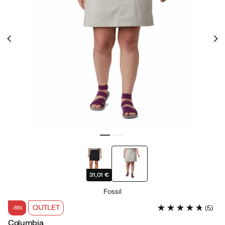
31,01 €
Fossil
OUTLET
(
5
)
-55%
Columbia