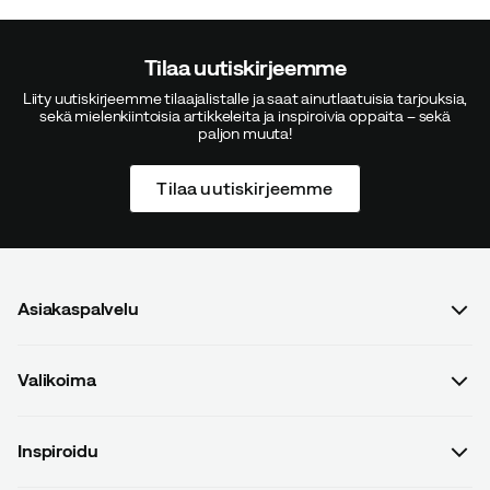
Tilaa uutiskirjeemme
Liity uutiskirjeemme tilaajalistalle ja saat ainutlaatuisia tarjouksia,
sekä mielenkiintoisia artikkeleita ja inspiroivia oppaita – sekä
paljon muuta!
Tilaa uutiskirjeemme
Asiakaspalvelu
Usein kysyttyä
Valikoima
Ota yhteyttä
Naiset
Osto- ja toimitusehdot
Inspiroidu
Miehet
Tietosuojakäytäntö