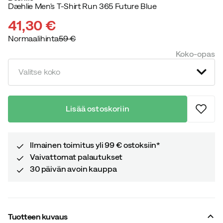
Dæhlie Men's T-Shirt Run 365 Future Blue
41,30 €
Normaalihinta
59 €
discounted
original
Koko-opas
price
price
Valitse koko
Lisää ostoskoriin
Ilmainen toimitus yli 99 € ostoksiin*
Vaivattomat palautukset
30 päivän avoin kauppa
Tuotteen kuvaus