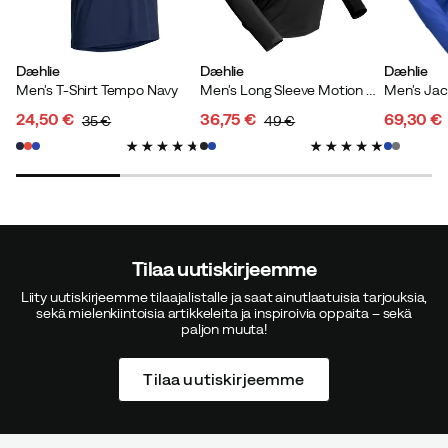
Dæhlie
Dæhlie
Dæhlie
Men's T-Shirt Tempo Navy
Men's Long Sleeve Motion Black
24,50 €
36,75 €
69,30 €
35 €
49 €
discounted
original
discounted
original
discoun
original
price
price
price
price
price
price
Tilaa uutiskirjeemme
Liity uutiskirjeemme tilaajalistalle ja saat ainutlaatuisia tarjouksia,
sekä mielenkiintoisia artikkeleita ja inspiroivia oppaita – sekä
paljon muuta!
Tilaa uutiskirjeemme