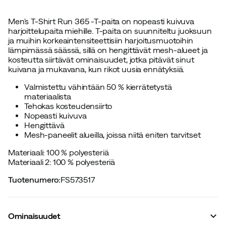
Men's T-Shirt Run 365 -T-paita on nopeasti kuivuva
harjoittelupaita miehille. T-paita on suunniteltu juoksuun
ja muihin korkeaintensiteettisiin harjoitusmuotoihin
lämpimässä säässä, sillä on hengittävät mesh-alueet ja
kosteutta siirtävät ominaisuudet, jotka pitävät sinut
kuivana ja mukavana, kun rikot uusia ennätyksiä.
Valmistettu vähintään 50 % kierrätetystä
materiaalista
Tehokas kosteudensiirto
Nopeasti kuivuva
Hengittävä
Mesh-paneelit alueilla, joissa niitä eniten tarvitset
Materiaali: 100 % polyesteriä
Materiaali 2: 100 % polyesteriä
Tuotenumero
:
FS573517
Ominaisuudet