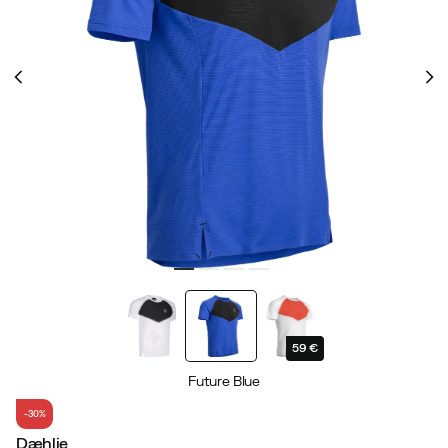
59 €
Future Blue
-30%
Dæhlie