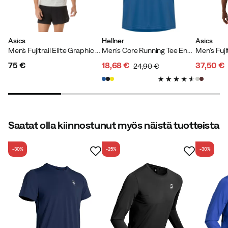
Asics
Hellner
Asics
Men´s Fujitrail Elite Graphic Ss Top
Men's Core Running Tee Ensign Blue
75 €
18,68 €
37,50 €
24,90 €
price
discounted
original
discoun
original
price
price
price
price
Saatat olla kiinnostunut myös näistä tuotteista
-30%
-25%
-30%