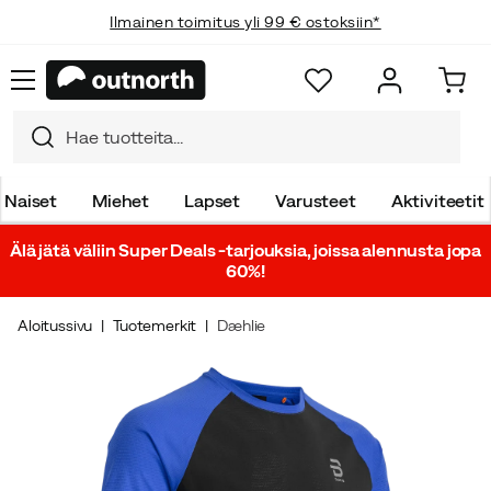
Ilmainen toimitus yli 99 € ostoksiin*
Naiset
Miehet
Lapset
Varusteet
Aktiviteetit
Älä jätä väliin Super Deals -tarjouksia, joissa alennusta jopa
60%!
Aloitussivu
Tuotemerkit
Dæhlie