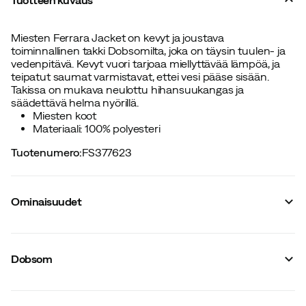
Miesten Ferrara Jacket on kevyt ja joustava
toiminnallinen takki Dobsomilta, joka on täysin tuulen- ja
vedenpitävä. Kevyt vuori tarjoaa miellyttävää lämpöä, ja
teipatut saumat varmistavat, ettei vesi pääse sisään.
Takissa on mukava neulottu hihansuukangas ja
säädettävä helma nyörillä.
Miesten koot
Materiaali: 100% polyesteri
Tuotenumero
:
FS377623
Ominaisuudet
Tavarantoimittajan värinimike
:
Black
Tuulenpitävä
:
Kyllä
Dobsom
Stretch
:
Ei
Vedenpitävä
:
Kyllä
Taskujen määrä
:
3
Huppu
:
Irrotettava