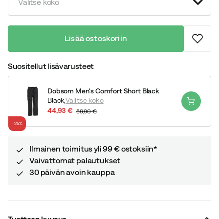
Valitse koko
Lisää ostoskoriin
Suositellut lisävarusteet
Dobsom Men's Comfort Short Black
Black,
Valitse koko
44,93 €
59,90 €
discounted
original
-25%
price
price
Ilmainen toimitus yli 99 € ostoksiin*
Vaivattomat palautukset
30 päivän avoin kauppa
Tuotteen kuvaus