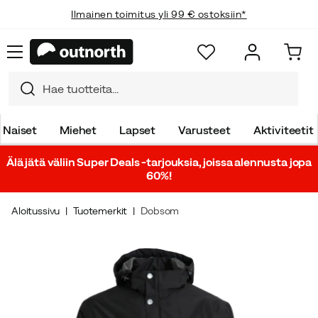
Ilmainen toimitus yli 99 € ostoksiin*
Naiset
Miehet
Lapset
Varusteet
Aktiviteetit
Älä jätä väliin Super Deals -tarjouksia, joissa alennusta jopa
60%!
Aloitussivu
Tuotemerkit
Dobsom