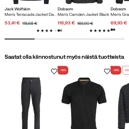
Väri:
Black
Jack Wolfskin
Dobsom
Dobsom
Koko:
L
Men's Terracade Jacket Dark Navy
Men's Camden Jacket Black
Men's Gra
53,41 €
118,93 €
69,93 €
118,68 €
169,90 €
discounted
original
discounted
original
discoun
original
price
price
price
price
price
price
Josefin S
4 vuotta sitten
Vahvistettu ostaja
Saatat olla kiinnostunut myös näistä tuotteista
Erittäin leveä vatsan ympärillä. Vähän outo istuvuus
siellä.
-30%
-45%
OU
Väri:
Black
Koko:
M
Mattias
4 vuotta sitten
Vahvistettu ostaja
Jos haluat suuren koon, osta vähintään yhtä kokoa