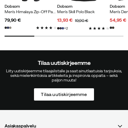
pienempi. Muuten kiva takki.
Dobsom
Dobsom
Dobsom
Men's Himalaya Zip-Off Pant Black
Men's Skill Polo Black
Men's Den
Väri:
Black
79,90 €
13,93 €
54,95 €
19,90 €
Koko:
S
price
discounted
original
discoun
original
2
price
price
price
price
Rüdiger M
2 vuotta sitten
Vahvistettu ostaja
Tilaa uutiskirjeemme
Liity uutiskirjeemme tilaajalistalle ja saat ainutlaatuisia tarjouksia,
sekä mielenkiintoisia artikkeleita ja inspiroivia oppaita – sekä
paljon muuta!
Robert S
3 vuotta sitten
Vahvistettu ostaja
Tilaa uutiskirjeemme
Sopivuus:
Odotetusti
Längd:
175-179
Väri:
Black
Koko:
XL
Asiakaspalvelu