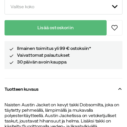
Valitse koko
Lisää ostoskoriin
Ilmainen toimitus yli 99 € ostoksiin*
Vaivattomat palautukset
30 päivän avoin kauppa
Tuotteen kuvaus
Naisten Austin Jacket on kevyt takki Dobsomilta, joka on
täytetty pehmeällä, lämpimällä ja mukavalla
polyesteritäytteellä. Austin Jacketissa on vetoketjulliset
taskut, joustavat hihansuut ja helma. Lisäksi takki on
käsitelty fluorittomalla veden- ja likaahylkivällä