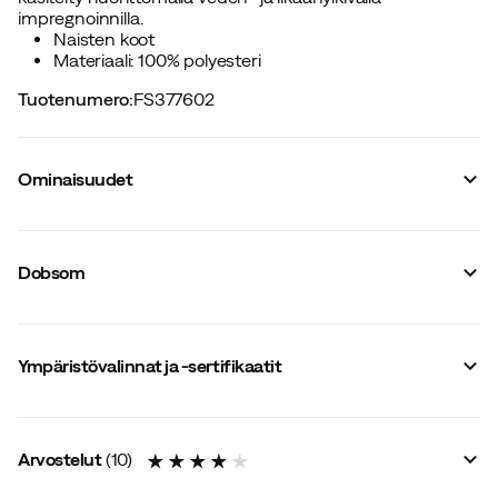
impregnoinnilla.
Naisten koot
Materiaali: 100% polyesteri
Tuotenumero
:
FS377602
Ominaisuudet
Tavarantoimittajan värinimike
:
Wine
Toppaus
:
Kevyt toppaus
Dobsom
Huppu
:
Kiinteä
Taskujen määrä
:
3
Päämateriaali
:
Polyesteri
Koko
:
36
Ympäristövalinnat ja -sertifikaatit
Ympäristövalinnat ja -sertifikaatit
:
Fluorihiilitön kyllästys
Koko-opas
Arvostelut
(
10
)