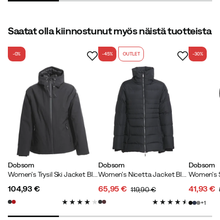
Sopivuus:
Odotetusti
Väri:
Purple
Koko:
42
Saatat olla kiinnostunut myös näistä tuotteista
-0%
-45%
OUTLET
-30%
Lena E
4 vuotta sitten
Vahvistettu ostaja
kaunis ja sopii täsmälleen
Inger R
4 vuotta sitten
Vahvistettu ostaja
Dobsom
Dobsom
Dobsom
Women's Trysil Ski Jacket Black
Women's Nicetta Jacket Black
Women's S
Hyvä takin välissä. Mielestäni ne ovat kuitenkin hieman
104,93 €
65,95 €
41,93 €
119,90 €
liian pitkiä, kun olet lyhyt.
price
discounted
original
discoun
original
1
price
price
price
price