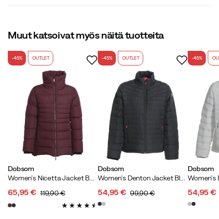
PFAS-vapaa DWR-käsittely
3.9
Muut katsoivat myös näitä tuotteita
Fluorihiilivapaalla kyllästyksellä käsitellyt tuotteet saavat
kestävän kehityksen suodattimessamme merkinnän
-45%
OUTLET
-45%
OUTLET
-45%
OU
PFAS-vapaa DWR-käsittely.
yhteensä 10 arvostelua
Kuinka tämä tuote sopii?
Liian pieni
Odotetusti
Liian iso
Dobsom
Dobsom
Dobsom
Marianne Å
3 vuotta sitten
Vahvistettu ostaja
Women's Nicetta Jacket Bordeaux
Women's Denton Jacket Black
65,95 €
54,95 €
54,95 €
119,90 €
99,90 €
Sopii minulle hyvin tilavaksi
discounted
original
discounted
original
discoun
original
price
price
price
price
price
price