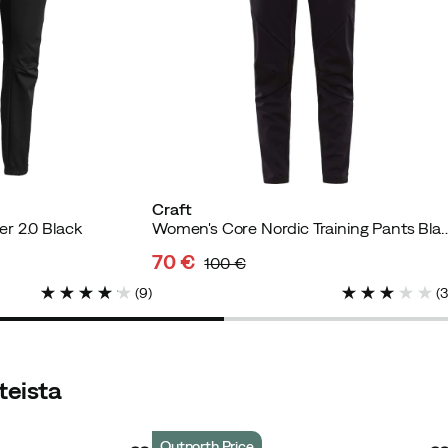
n.
seen hintaan
ettu ostaja
Craft
r 2.0 Black
Women's Core Nordic Train
70 €
100 €
discounted
original
(
9
)
(
price
price
teista
ttu ostaja
Outnorth Price