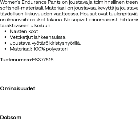
Women's Endurance Pants on joustava ja toiminnallinen treen
softshell-materiaali. Materiaali on joustavaa, kevyttä ja joust
täydellisen liikkuvuuden vaatteessa. Housut ovat tuulenpitäviä, v
on ilmanvaihtoaukot takana. Ne sopivat erinomaisesti hiihtämi
tai aktiiviseen ulkoiluun.
Naisten koot
Vetoketjut lahkeensuissa.
Joustava vyötärö kiristysnyörillä.
Materiaali: 100% polyesteri
Tuotenumero
:
FS377616
Ominaisuudet
Tavarantoimittajan värinimike
:
Black
Päämateriaali
:
Polyesteri
Dobsom
Stretch
:
Kyllä
Vesipilari
:
8000
Kompressio
:
Ei
Säilytystasku
:
Kyllä