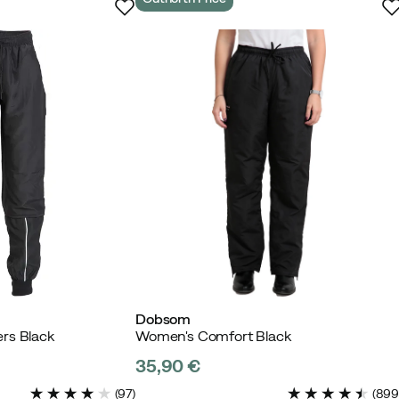
atala vyötärö.
ttu ostaja
uli normaali kokoni 36
Dobsom
rs Black
Women's Comfort Black
35,90 €
price
(
97
)
(
89