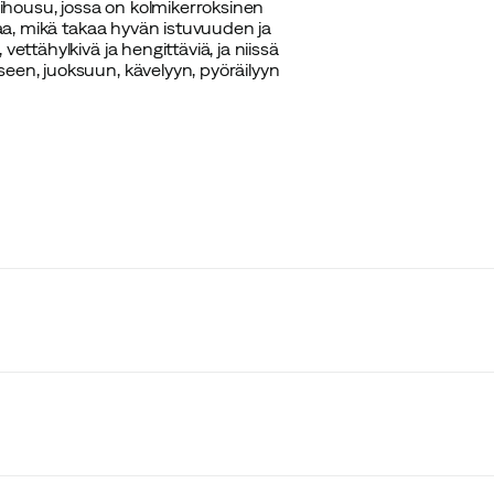
ihousu, jossa on kolmikerroksinen
avaa, mikä takaa hyvän istuvuuden ja
ettähylkivä ja hengittäviä, ja niissä
seen, juoksuun, kävelyyn, pyöräilyyn