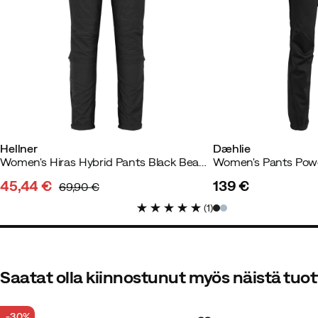
Täydellinen reippaaseen kävelyy
Tyylikäs muotoilu ja värit edulli
Andréa
3 vuotta sitten
Vahvist
Hellner
Dæhlie
Hieman isokokoinen.
Women's Hiras Hybrid Pants Black Beauty
Women's Pants Powe
45,44 €
139 €
Väri:
Black
69,90 €
discounted
original
price
Koko:
40
(
1
)
price
price
Saatat olla kiinnostunut myös näistä tuot
Erika G
3 vuotta sitten
Vahviste
-30%