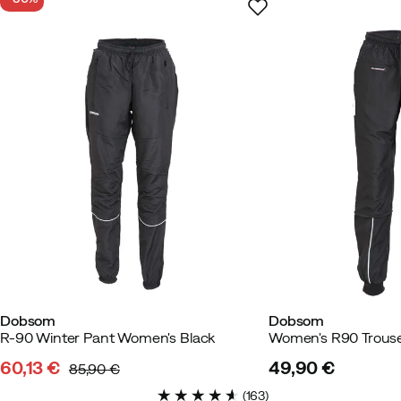
Hyvä laatu, mutta hieman liian m
Väri:
Black
Koko:
44
Hululu
4 vuotta sitten
Vahviste
Pitkän kaipauksen jälkeen siitä t
Väri:
Black
Koko:
38
Dobsom
Dobsom
R-90 Winter Pant Women's Black
Women's R90 Trouse
60,13 €
49,90 €
85,90 €
discounted
original
price
(
163
)