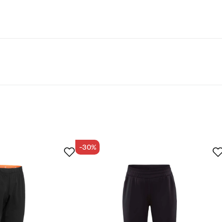
uotteet saavat kestävän kehityksen suodattimessamme merkinnän
-30%
tu ostaja