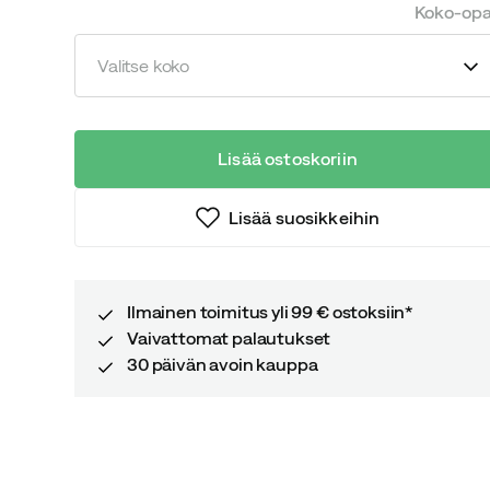
price
price
Koko-op
Valitse koko
Lisää ostoskoriin
Lisää suosikkeihin
Ilmainen toimitus yli 99 € ostoksiin*
Vaivattomat palautukset
30 päivän avoin kauppa