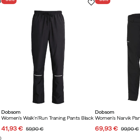
Dobsom
Dobsom
Women's Walk'n'Run Traning Pants Black
Women's Narvik Pan
41,93 €
69,93 €
59,90 €
99,90 €
discounted
original
discounted
original
9
)