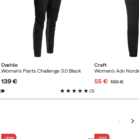
Dæhlie
Craft
ing Pants Black
Women's Pants Challenge 3.0 Black
139 €
55 €
100 €
price
discounted
original
3
)
(
3
)
price
price
-30%
-30%