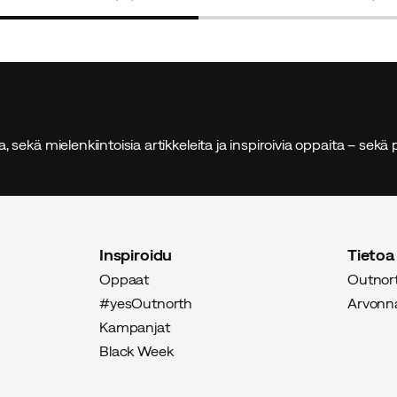
u ostaja
 tilaa lisäpehmusteelle housujen päälle.
sia, sekä mielenkiintoisia artikkeleita ja inspiroivia oppaita – sek
vistettu ostaja
Inspiroidu
Tietoa
uettavaksi ja ulos lenkille tuulessa ja sateessa. Super
Oppaat
Outnort
#yesOutnorth
Arvonnat
Kampanjat
Black Week