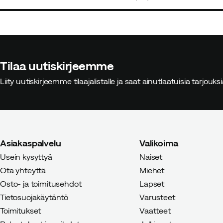
price
price
Ivalu
4 vuotta sitten
Vahvistett
Hieman isokokoinen, mutta antaa
Helppo pukea päälle.
Tilaa uutiskirjeemme
Liity uutiskirjeemme tilaajalistalle ja saat ainutlaatuisia tarjouk
Christina S
4 vuotta sitten
Vah
Asiakaspalvelu
Valikoima
Kaunista ja julmaa nyt syksyllä p
Usein kysyttyä
Naiset
hauskaa
Ota yhteyttä
Miehet
Osto- ja toimitusehdot
Lapset
Väri:
Black
Koko:
42
Tietosuojakäytäntö
Varusteet
Toimitukset
Vaatteet