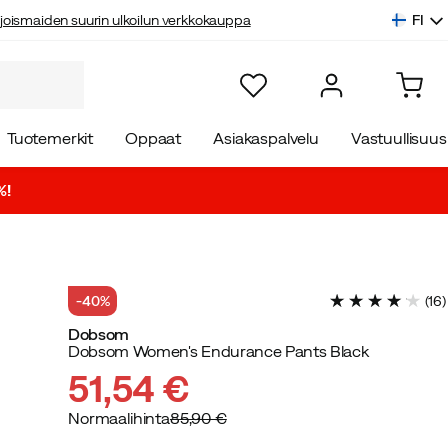
FI
joismaiden suurin ulkoilun verkkokauppa
Tuotemerkit
Oppaat
Asiakaspalvelu
Vastuullisuus
%!
-40%
(
16
)
Dobsom
Dobsom Women's Endurance Pants Black
51,54 €
Normaalihinta
85,90 €
discounted
original