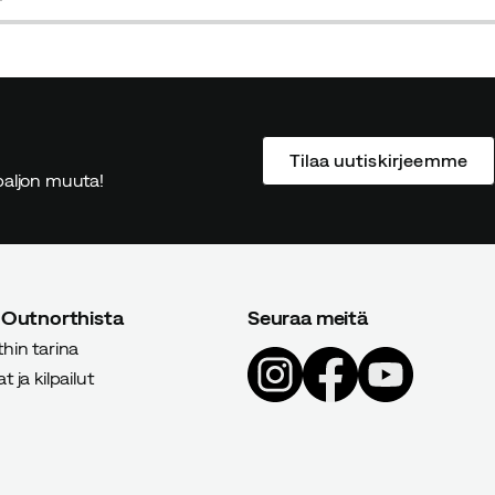
price
price
price
price
Tilaa uutiskirjeemme
ä paljon muuta!
 Outnorthista
Seuraa meitä
hin tarina
 ja kilpailut