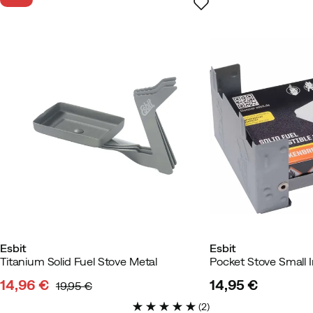
Morten
8 kuukautta sitten
Vahv
Cathy
1 vuosi sitten
Vahvistettu
Väri:
Polar Blue
Koko:
750 ML
Esbit
Esbit
Titanium Solid Fuel Stove Metal
14,96 €
14,95 €
19,95 €
discounted
original
price
(
2
)