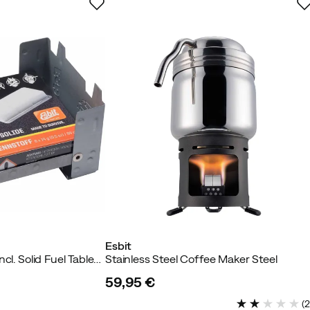
istettu ostaja
 ostaja
Esbit
Pocket Stove Small Incl. Solid Fuel Tablets Steel
Stainless Steel Coffee Maker Steel
59,95 €
price
Verified by Trustvoice
(