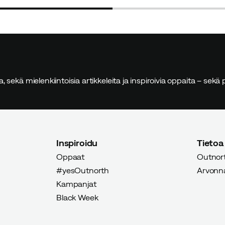
sia, sekä mielenkiintoisia artikkeleita ja inspiroivia oppaita – sek
Inspiroidu
Tietoa
Oppaat
Outnort
#yesOutnorth
Arvonnat
Kampanjat
Black Week