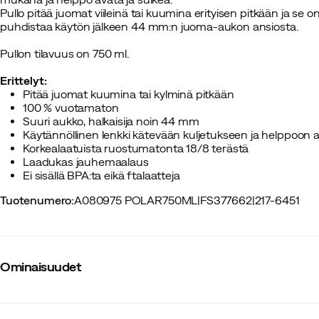
Pullo pitää juomat viileinä tai kuumina erityisen pitkään ja se 
puhdistaa käytön jälkeen 44 mm:n juoma-aukon ansiosta.
Pullon tilavuus on 750 ml.
Erittelyt:
Pitää juomat kuumina tai kylminä pitkään
100 % vuotamaton
Suuri aukko, halkaisija noin 44 mm
Käytännöllinen lenkki kätevään kuljetukseen ja helppoon
Korkealaatuista ruostumatonta 18/8 terästä
Laadukas jauhemaalaus
Ei sisällä BPA:ta eikä ftalaatteja
Tuotenumero
:
A080975 POLAR750ML
|
FS377662
|
217-6451
Ominaisuudet
Tavarantoimittajan värinimike
:
Polar Blue