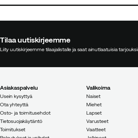
price
price
Tilaa uutiskirjeemme
Liity uutiskirjeemme tilaajalistalle ja saat ainutlaatuisia tarjouk
Asiakaspalvelu
Valikoima
Usein kysyttyä
Naiset
Ota yhteyttä
Miehet
Osto- ja toimitusehdot
Lapset
Tietosuojakäytäntö
Varusteet
Toimitukset
Vaatteet
Palautukset ja vaihdot
Jalkineet