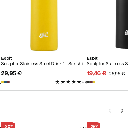
Esbit
Esbit
Sculptor Stainless Steel Drink 1L Sunshine Yellow
29,95 €
19,46 €
25,95 €
price
discounted
original
3
)
(
3
)
price
price
-30%
-25%