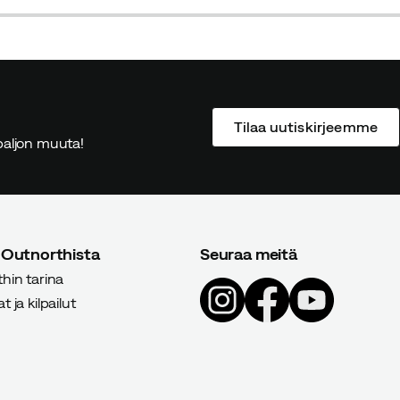
price
price
price
price
Tilaa uutiskirjeemme
ä paljon muuta!
 Outnorthista
Seuraa meitä
hin tarina
 ja kilpailut