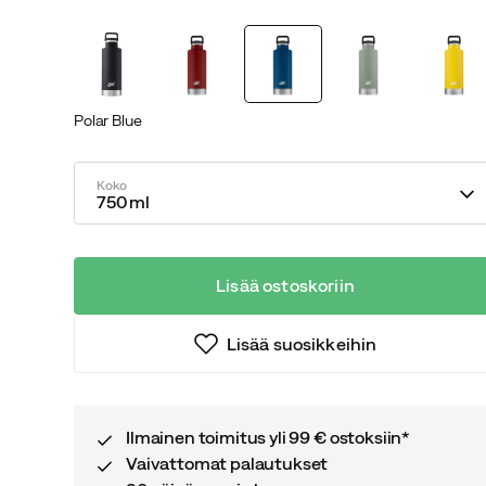
discounted
original
price
price
Polar Blue
Koko
750 ml
Lisää ostoskoriin
Lisää suosikkeihin
Ilmainen toimitus yli 99 € ostoksiin*
Vaivattomat palautukset