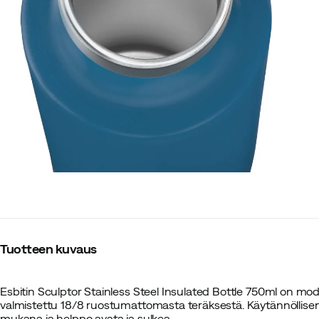
Tuotteen kuvaus
Esbitin Sculptor Stainless Steel Insulated Bottle 750ml on mod
valmistettu 18/8 ruostumattomasta teräksestä. Käytännöllisen l
mukana ja helppo avata ja sulkea.