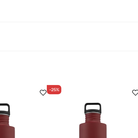
-25%
stettu ostaja