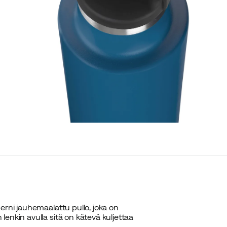
erni jauhemaalattu pullo, joka on
enkin avulla sitä on kätevä kuljettaa