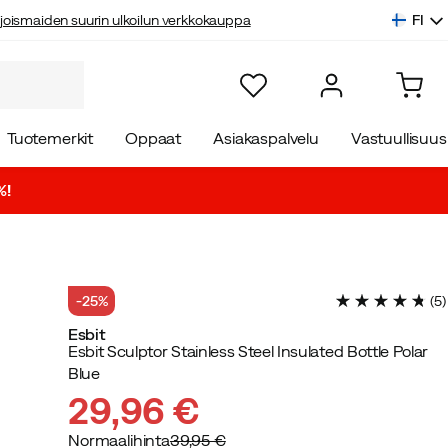
FI
joismaiden suurin ulkoilun verkkokauppa
Tuotemerkit
Oppaat
Asiakaspalvelu
Vastuullisuus
%!
-25%
(
5
)
Esbit
Esbit Sculptor Stainless Steel Insulated Bottle Polar
Blue
29,96 €
Normaalihinta
39,95 €