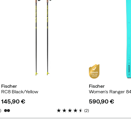
Fischer
Fischer
RC8 Black/Yellow
Women's Ranger 84
145,90 €
590,90 €
price
price
2
)
(
2
)