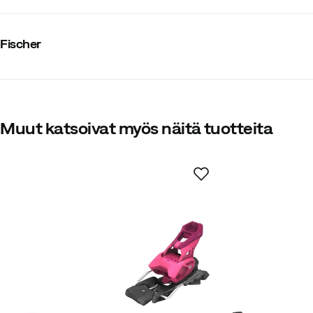
Tavarantoimittajan värinimike
:
Nocolour
Suksistopperi
:
Kyllä
Fischer
Koko
:
ONESIZE
Valmistusmaa
:
Norja
Paino
:
225 g
Muut katsoivat myös näitä tuotteita