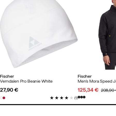
Fischer
Fischer
Vemdalen Pro Beanie White
Men's Mora Speed J
27,90 €
125,34 €
208,90
price
discounted
original
(
1
)
price
price