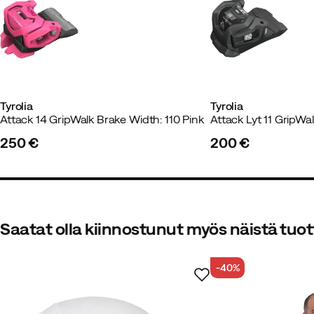
Tyrolia
Tyrolia
Attack 14 GripWalk Brake Width: 110 Pink
250 €
200 €
price
price
Saatat olla kiinnostunut myös näistä tuot
-40%