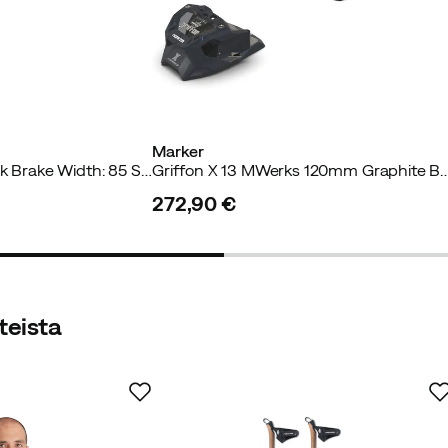
Marker
Attack Lyt 11 GripWalk Brake Width: 85 Solid Black
Griffon X 13 MWerks 120mm Gr
272,90 €
price
teista