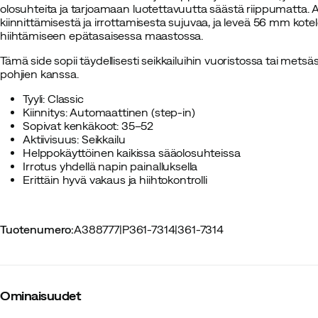
olosuhteita ja tarjoamaan luotettavuutta säästä riippumatta.
kiinnittämisestä ja irrottamisesta sujuvaa, ja leveä 56 mm kote
hiihtämiseen epätasaisessa maastossa.
Tämä side sopii täydellisesti seikkailuihin vuoristossa tai met
pohjien kanssa.
Tyyli: Classic
Kiinnitys: Automaattinen (step-in)
Sopivat kenkäkoot: 35–52
Aktiivisuus: Seikkailu
Helppokäyttöinen kaikissa sääolosuhteissa
Irrotus yhdellä napin painalluksella
Erittäin hyvä vakaus ja hiihtokontrolli
Tuotenumero
:
A388777
|
P361-7314
|
361-7314
Ominaisuudet