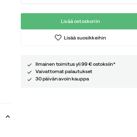
Lisää ostoskoriin
Lisää suosikkeihin
Ilmainen toimitus yli 99 € ostoksiin*
Vaivattomat palautukset
30 päivän avoin kauppa