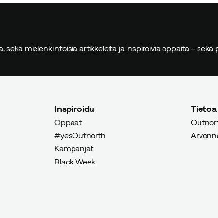
sia, sekä mielenkiintoisia artikkeleita ja inspiroivia oppaita – sek
Inspiroidu
Tietoa
Oppaat
Outnort
#yesOutnorth
Arvonnat
Kampanjat
Black Week