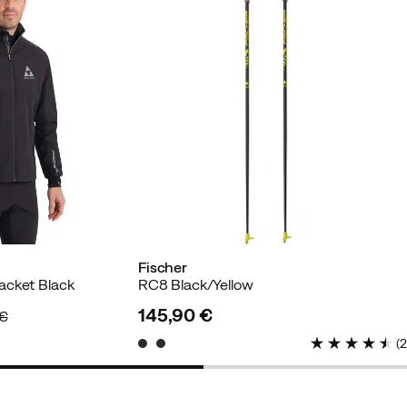
Fischer
acket Black
RC8 Black/Yellow
145,90 €
 €
price
(