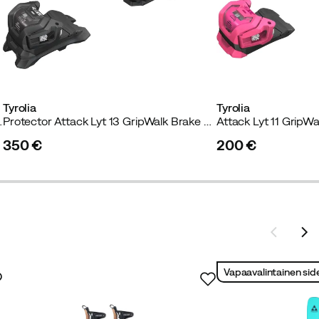
Tyrolia
Tyrolia
aphite Black
Protector Attack Lyt 13 GripWalk Brake Width: 110 Matte Black
350 €
200 €
price
price
Vapaavalintainen sid