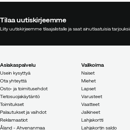
Tilaa uutiskirjeemme
Liity uutiskirjeemme tilaajalistalle ja saat ainutlaatuisia tarjouk
Asiakaspalvelu
Valikoima
Usein kysyttyä
Naiset
Ota yhteyttä
Miehet
Osto- ja toimitusehdot
Lapset
Tietosuojakäytäntö
Varusteet
Toimitukset
Vaatteet
Palautukset ja vaihdot
Jalkineet
Reklamaatiot
Lahjakortti
Åland - Ahvenanmaa
Lahjakortin saldo