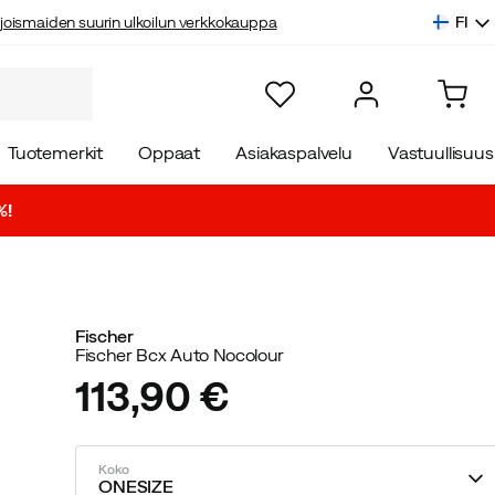
FI
joismaiden suurin ulkoilun verkkokauppa
Tuotemerkit
Oppaat
Asiakaspalvelu
Vastuullisuus
%!
Fischer
Fischer Bcx Auto Nocolour
113,90 €
price
Koko
ONESIZE