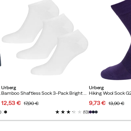
Urberg
Urberg
ight Navy/Black Beauty
Bamboo Shaftless Sock 3-Pack Bright White
Hiking Wool Sock G
12,53 €
9,73 €
17,90 €
13,90 €
discounted
original
discounted
original
1
)
(
13
)
price
price
price
price