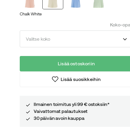
Chalk White
Koko-op
Valitse koko
Lisää ostoskoriin
Lisää suosikkeihin
Ilmainen toimitus yli 99 € ostoksiin*
Vaivattomat palautukset
30 päivän avoin kauppa