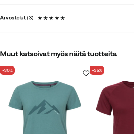
Napitus
:
Ei
Materiaali
:
Puuvilla/Polyesteri
Istuvuus
:
Normaali
Arvostelut
(
3
)
Koko
:
XXS
Valmistusmaa
:
Vietnam
Takapituus
:
60 cm
Ympäristövalinnat ja -sertifikaatit
:
Sisältää jopa 50 % kierräte
Paino
:
120 g
5.0
Koko-opas
Muut katsoivat myös näitä tuotteita
-30%
-35%
yhteensä 3 arvostelua
Anne M
2 vuotta sitten
Vahvist
Hyvä materiaali.
Sopivuus:
Odotetusti