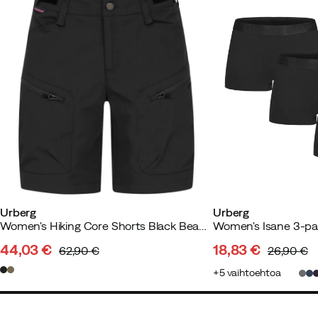
Väri:
Soft Jade
Koko:
XL
Urberg
Urberg
Women's Hiking Core Shorts Black Beauty
44,03 €
18,83 €
62,90 €
26,90 €
discounted
original
discounted
original
5
vaihtoehtoa
price
price
price
price