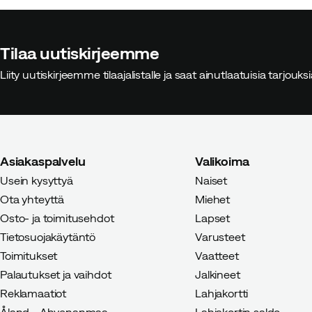
Tilaa uutiskirjeemme
Liity uutiskirjeemme tilaajalistalle ja saat ainutlaatuisia tarjouk
Asiakaspalvelu
Valikoima
Usein kysyttyä
Naiset
Ota yhteyttä
Miehet
Osto- ja toimitusehdot
Lapset
Tietosuojakäytäntö
Varusteet
Toimitukset
Vaatteet
Palautukset ja vaihdot
Jalkineet
Reklamaatiot
Lahjakortti