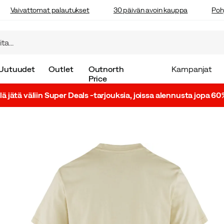
Vaivattomat palautukset
30 päivän avoin kauppa
Poh
Uutuudet
Outlet
Outnorth
Kampanjat
Price
lä jätä väliin Super Deals -tarjouksia, joissa alennusta jopa 60