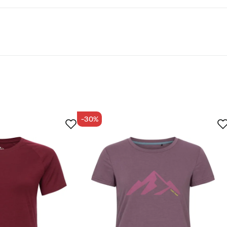
ttyä materiaalia
-30%
ettu ostaja