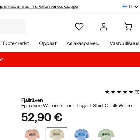
FI
joismaiden suurin ulkoilun verkkokauppa
Tuotemerkit
Oppaat
Asiakaspalvelu
Vastuullisuus
%!
(
3
)
Fjällräven
Fjällräven Women's Lush Logo T-Shirt Chalk White
52,90 €
price