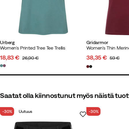
Längd:
170-174
Vikt:
80-84
Urberg
Gridarmor
Helena O
1 vuosi sitten
Vahvist
Women's Printed Tree Tee Trellis
Women's Thin Merin
18,83 €
38,35 €
26,90 €
59 €
discounted
original
discounted
original
Tyylikäs ja pehmeä, laadukas!
price
price
price
price
Väri:
Ultramarine
Koko:
S
Saatat olla kiinnostunut myös näistä tuot
-30%
Uutuus
-30%
Jenny P
3 kuukautta sitten
Vah