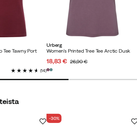
Urberg
ettu ostaja
o Tee Tawny Port
Women's Printed Tree Tee Arctic Dusk
18,83 €
26,90 €
discounted
original
(
14
)
price
price
teista
-30%
vistettu ostaja