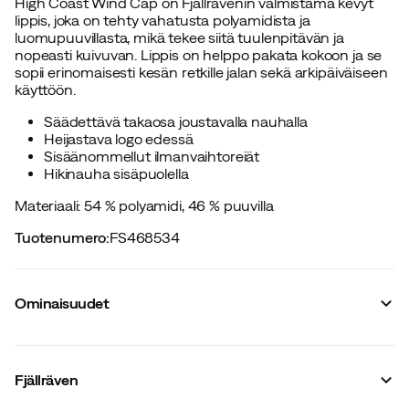
High Coast Wind Cap on Fjällrävenin valmistama kevyt
lippis, joka on tehty vahatusta polyamidista ja
luomupuuvillasta, mikä tekee siitä tuulenpitävän ja
nopeasti kuivuvan. Lippis on helppo pakata kokoon ja se
sopii erinomaisesti kesän retkille jalan sekä arkipäiväiseen
käyttöön.
Säädettävä takaosa joustavalla nauhalla
Heijastava logo edessä
Sisäänommellut ilmanvaihtoreiät
Hikinauha sisäpuolella
Materiaali: 54 % polyamidi, 46 % puuvilla
Tuotenumero
:
FS468534
Ominaisuudet
Tavarantoimittajan tuotenumero
:
F12100004
Tavarantoimittajan tuotenimike
:
High Coast Wind Cap
Fjällräven
Tavarantoimittajan värinimike
:
Black
Hengittävä
:
Ei