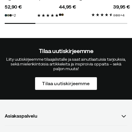
52,90 €
44,95 €
39,95 €
price
price
price
2
4
Tuva
2 vuotta sitten
Vahvistettu ostaja
Väri:
Dark Navy
Koko:
S/M
Tilaa uutiskirjeemme
Liity uutiskirjeemme tilaajalistalle ja saat ainutlaatuisia tarjouksia,
sekä mielenkiintoisia artikkeleita ja inspiroivia oppaita – sekä
paljon muuta!
Elvira S
2 vuotta sitten
Vahvistettu ostaja
Tilaa uutiskirjeemme
Lars E
2 vuotta sitten
Vahvistettu ostaja
Asiakaspalvelu
Usein kysyttyä