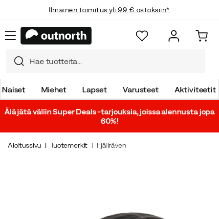
Ilmainen toimitus yli 99 € ostoksiin*
Naiset
Miehet
Lapset
Varusteet
Aktiviteetit
Älä jätä väliin Super Deals -tarjouksia, joissa alennusta jopa
60%!
Aloitussivu
Tuotemerkit
Fjällräven