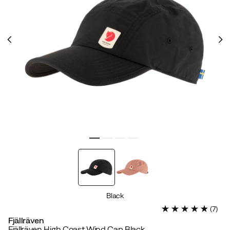
Black
(
7
)
Fjällräven
Fjällräven High Coast Wind Cap Black