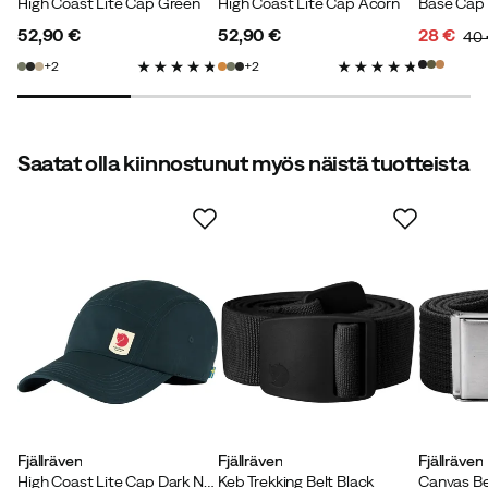
High Coast Lite Cap Green
High Coast Lite Cap Acorn
Base Cap I
52,90 €
52,90 €
28 €
40
Rachel G
2 kuukautta sitten
Vahvistettu ostaja
price
price
discoun
original
2
2
price
price
Väri:
Green
Koko:
L/XL
Saatat olla kiinnostunut myös näistä tuotteista
Filip H
1 vuosi sitten
Vahvistettu ostaja
Väri:
Black
Koko:
L/XL
Wei Z
2 vuotta sitten
Vahvistettu ostaja
Fjällräven
Fjällräven
Fjällräven
High Coast Lite Cap Dark Navy
Keb Trekking Belt Black
Canvas Be