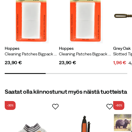
Magnus
3 vuotta sitten
Vahvistettu ostaja
Hoppes
Hoppes
Grey Oak
Verified by Trustvoice
Cleaning Patches Bigpack Caliber 16GA - 12GA White
Cleaning Patches Bigpack Cal .38 - .45/.410 - 20GA White
23,90 €
23,90 €
1,96 €
4
price
price
discoun
original
price
price
Saatat olla kiinnostunut myös näistä tuotteista
-30%
-60%