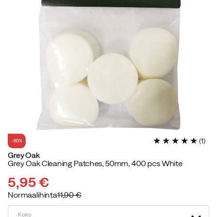
(
1
)
-50%
Grey Oak
Grey Oak Cleaning Patches, 50mm, 400 pcs White
5,95 €
Normaalihinta
11,90 €
discounted
original
price
price
Koko