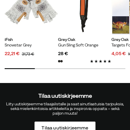
iFish
Grey Oak
Grey Oak
Snowstar Grey
Gun Sling Soft Orange
22,21 €
28 €
4,05 €
31,73 €
1
discounted
original
price
discoun
original
price
price
price
price
Tilaa uutiskirjeemme
Liity uutiskirjeemme tilaajalistalle ja saat ainutlaatuisia tarjouksia,
sekä mielenkiintoisia artikkeleita ja inspiroivia oppaita – sekä
paljon muuta!
Tilaa uutiskirjeemme