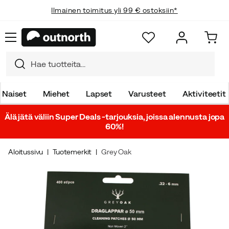
Ilmainen toimitus yli 99 € ostoksiin*
Naiset
Miehet
Lapset
Varusteet
Aktiviteetit
Älä jätä väliin Super Deals -tarjouksia, joissa alennusta jopa
60%!
Aloitussivu
Tuotemerkit
Grey Oak