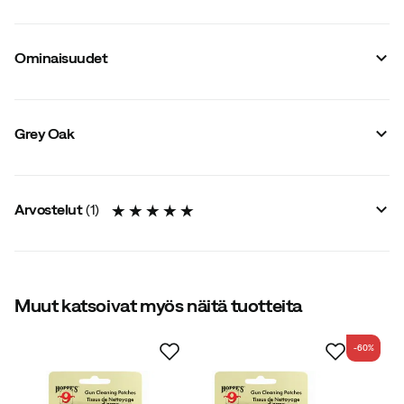
Ominaisuudet
Tavarantoimittajan värinimike
:
White
Kaliiperi
:
22 mm
Grey Oak
Koko
:
OneSize
Arvostelut
(
1
)
5.0
Muut katsoivat myös näitä tuotteita
-60%
yhteensä 1 arvostelu