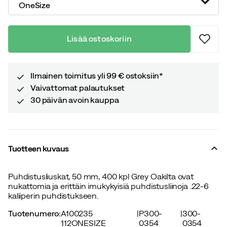
OneSize
Lisää ostoskoriin
Ilmainen toimitus yli 99 € ostoksiin*
Vaivattomat palautukset
30 päivän avoin kauppa
Tuotteen kuvaus
Puhdistusliuskat, 50 mm, 400 kpl Grey Oakilta ovat
nukattomia ja erittäin imukykyisiä puhdistusliinoja .22-6
kaliiperin puhdistukseen.
Tuotenumero
:
A100235
|
P300-
|
300-
112ONESIZE
0354
0354