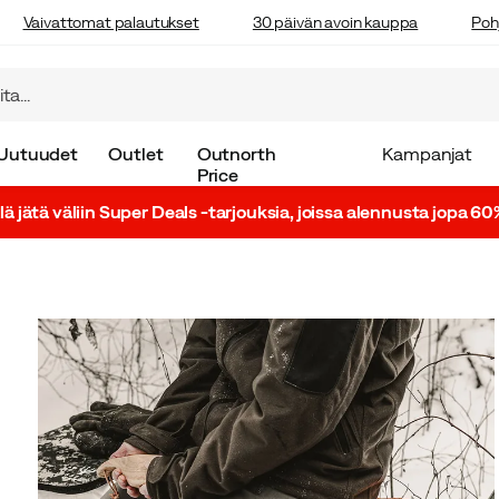
Vaivattomat palautukset
30 päivän avoin kauppa
Poh
Uutuudet
Outlet
Outnorth
Kampanjat
Price
lä jätä väliin Super Deals -tarjouksia, joissa alennusta jopa 60