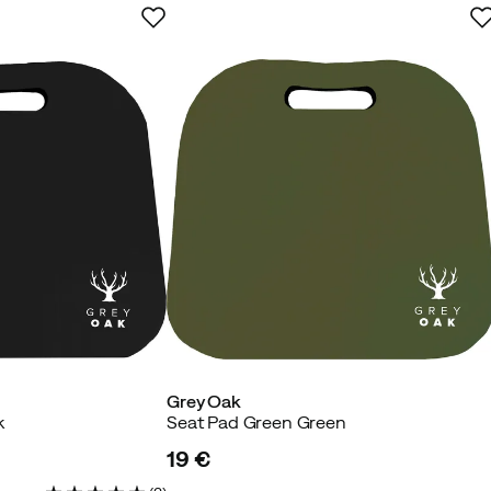
vistettu ostaja
tävän vakaa myös "pöydäksi" ja melko vedenpitävä. Olen
Grey Oak
tettu ostaja
k
Seat Pad Green Green
19 €
price
olla