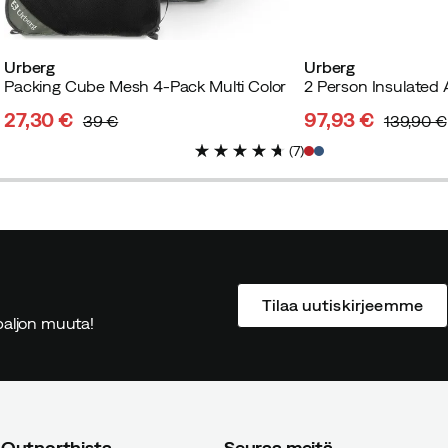
Urberg
Urberg
Packing Cube Mesh 4-Pack Multi Color
2 Person Insulated 
27,30 €
97,93 €
39 €
139,90 €
discounted
original
discounted
original
(
7
)
price
price
price
price
Tilaa uutiskirjeemme
ä paljon muuta!
 Outnorthista
Seuraa meitä