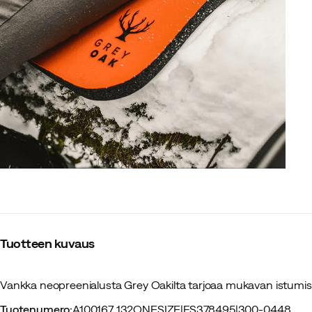
Tuotteen kuvaus
Vankka neopreenialusta Grey Oakilta tarjoaa mukavan istum
Tuotenumero
:
A100167 132ONESIZE
|
FS378495
|
300-0448