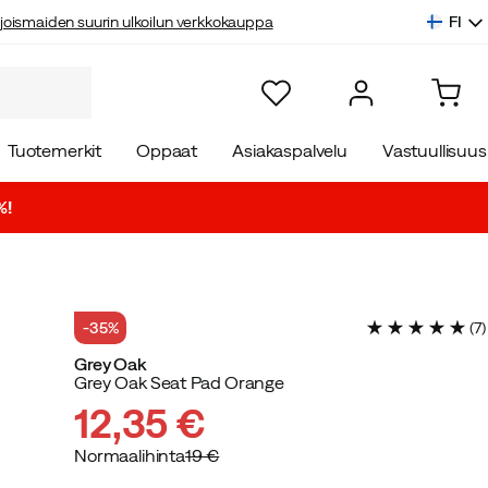
FI
joismaiden suurin ulkoilun verkkokauppa
Tuotemerkit
Oppaat
Asiakaspalvelu
Vastuullisuus
%!
-35%
(
7
)
Grey Oak
Grey Oak Seat Pad Orange
12,35 €
Normaalihinta
19 €
discounted
original