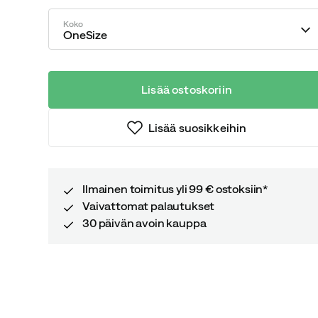
price
price
Koko
OneSize
Lisää ostoskoriin
Lisää suosikkeihin
Ilmainen toimitus yli 99 € ostoksiin*
Vaivattomat palautukset
30 päivän avoin kauppa