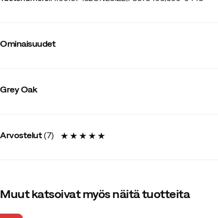
Ominaisuudet
Tavarantoimittajan värinimike
:
Orange
Koko
:
OneSize
Grey Oak
Ulkomitat (P x L x K)
:
33 x 2 x 35 cm
Arvostelut
(
7
)
5.0
Muut katsoivat myös näitä tuotteita