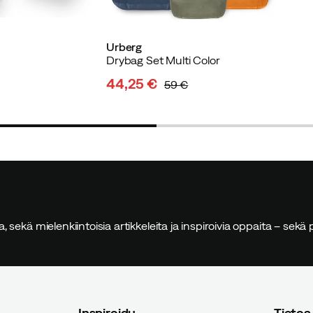
Urberg
Drybag Set Multi Color
ostaja
44,25 €
59 €
discounted
original
price
price
tu ostaja
sia, sekä mielenkiintoisia artikkeleita ja inspiroivia oppaita – sek
Inspiroidu
Tietoa