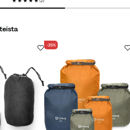
(
2
)
teista
en
Vahvistettu ostaja
-25%
a, se on hyvä, hieman paksumpi istuinpehmuste, kun istut
la lasten kanssa.
Vahvistettu ostaja