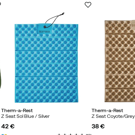
Therm-a-Rest
Therm-a-Rest
Z Seat Sol Blue / Silver
Z Seat Coyote/Grey
42 €
38 €
price
price