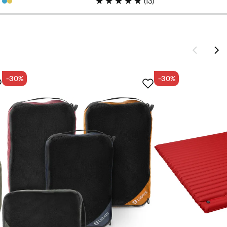
(
13
)
-30%
-30%