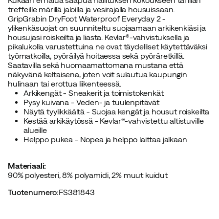
treffeille märillä jaloilla ja vesirajalla housuissaan.
GripGrabin DryFoot Waterproof Everyday 2 -
ylikenkäsuojat on suunniteltu suojaamaan arkikenkiäsi ja
housujasi roiskeilta ja liasta. Kevlar®-vahvistuksella ja
pikalukolla varustettuina ne ovat täydelliset käytettäväksi
työmatkoilla, pyöräilyä hoitaessa sekä pyöräretkillä.
Saatavilla sekä huomaamattomana mustana että
näkyvänä keltaisena, joten voit sulautua kaupungin
hulinaan tai erottua liikenteessä.
Arkikengät - Sneakerit ja toimistokenkät
Pysy kuivana - Veden- ja tuulenpitävät
Näytä tyylikkäältä - Suojaa kengät ja housut roiskeilta
Kestää arkikäytössä - Kevlar®-vahvistettu altistuville
alueille
Helppo pukea - Nopea ja helppo laittaa jalkaan
Materiaali:
90% polyesteri, 8% polyamidi, 2% muut kuidut
Tuotenumero
:
FS381843