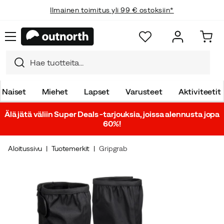
Ilmainen toimitus yli 99 € ostoksiin*
Naiset
Miehet
Lapset
Varusteet
Aktiviteetit
Älä jätä väliin Super Deals -tarjouksia, joissa alennusta jopa
60%!
Aloitussivu
Tuotemerkit
Gripgrab