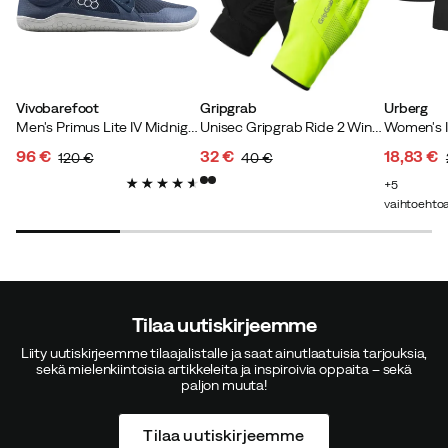
Sopivuus:
Odotetusti
Längd:
185-189
Vikt:
100-104
Vivobarefoot
Gripgrab
Urberg
Men's Primus Lite IV Midnight
Unisec Gripgrab Ride 2 Windproof Spring-Autumn Gloves Yellow Hi-vis
96 €
32 €
18,83 €
120 €
40 €
discounted
original
discounted
original
discoun
original
5
Ville N
2 vuotta sitten
Vahvistettu ostaja
price
price
price
price
price
price
vaihtoehto
Olin tyytyväinen tuotteeseen, kunnes muutaman
kuukauden käytön jälkeen tarran kiinnitys repesi! Eivät
siis kovin kestävät!
Tilaa uutiskirjeemme
Sopivuus:
Liian pieni
Liity uutiskirjeemme tilaajalistalle ja saat ainutlaatuisia tarjouksia,
Längd:
185-189
sekä mielenkiintoisia artikkeleita ja inspiroivia oppaita – sekä
Vikt:
90-94
paljon muuta!
Tilaa uutiskirjeemme