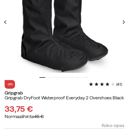
(
41
)
-25%
Gripgrab
Gripgrab DryFoot Waterproof Everyday 2 Overshoes Black
33,75 €
Normaalihinta
45 €
discounted
original
Koko-opas
price
price