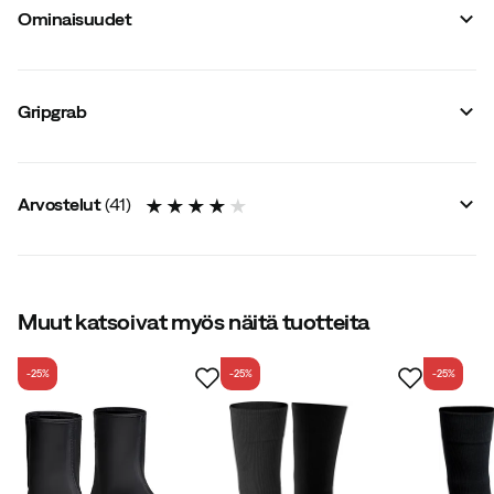
Ominaisuudet
Tavarantoimittajan värinimike
:
Black
Koko
:
XS
Gripgrab
Koko-opas
Arvostelut
(
41
)
4.0
Muut katsoivat myös näitä tuotteita
-25%
-25%
-25%
yhteensä 41 arvostelua
Kuinka tämä tuote sopii?
Liian pieni
Odotetusti
Liian iso