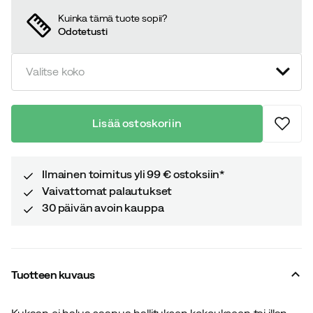
Kuinka tämä tuote sopii?
Odotetusti
Valitse koko
Lisää ostoskoriin
Ilmainen toimitus yli 99 € ostoksiin*
Vaivattomat palautukset
30 päivän avoin kauppa
Tuotteen kuvaus
Kukaan ei halua saapua hallituksen kokoukseen tai illan