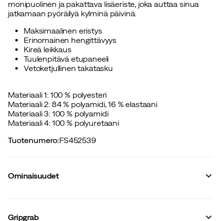
monipuolinen ja pakattava lisäeriste, joka auttaa sinua
jatkamaan pyöräilyä kylminä päivinä.
Maksimaalinen eristys
Erinomainen hengittävyys
Kireä leikkaus
Tuulenpitävä etupaneeli
Vetoketjullinen takatasku
Materiaali 1: 100 % polyesteri
Materiaali 2: 84 % polyamidi, 16 % elastaani
Materiaali 3: 100 % polyamidi
Materiaali 4: 100 % polyuretaani
Tuotenumero
:
FS452539
Ominaisuudet
Tavarantoimittajan värinimike
:
Black
Stretch
:
Ei
Gripgrab