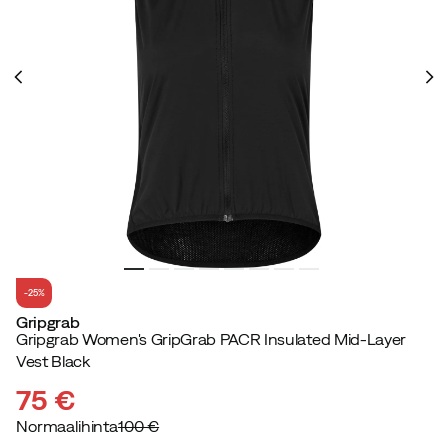
-25%
Gripgrab
Gripgrab Women's GripGrab PACR Insulated Mid-Layer
Vest Black
75 €
Normaalihinta
100 €
discounted
original