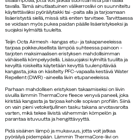
tavalla. Tämä ainutlaatuinen välikerrosliivi on suunniteltu
käytettäväksi pyöräilytakki tai -paita alla ja tarjoamaan
lisäeristystä siellä, missä sitä eniten tarvitsee. Tarvittaessa
se voidaan myös pukea paidan päälle lisäeristykseksi ja
suojaksi kylmältä tuulelta.
Teijin Octa Airmesh -kangas etu- ja takapaneeleissa
tarjoaa poikkeuksellista lämpöä suhteessa painoon -
tarjoten maksimaalisen eristyksen mahdollisimman
vähäisellä kömpelyydellä. Lisäsuojaksi kylmiltä tuulilta ja
kevyiltä roiskeilta käytetään kevyttä tuulenpitävää
kangasta, joka on käsitelty PFC-vapaalla kestävä Water
Repellent (DWR) -aineella liivin etupaneeleissa.
Parhaan mahdollisen eristyksen takaamiseksi on liivin
sivuilla lämmin ThermaCore fleece venyvä paneeli, joka
kiristää kangasta ja tarjoaa keholle sopivan profiilin. Siinä
on vain pieni vetoketjullinen tasku takana arvotavaroita
varten, mikä tekee liivistä vähemmän kömpelön ja
parantaa istuvuutta ja hengittävyyttä.
Pidä sisäinen lämpö ja mukavuus, jotta voit jatkaa
pyöräilyä pidempään. Lämmin ThermaCore-liivi on