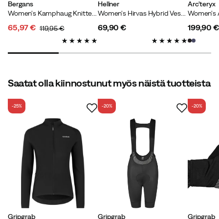
Bergans
Hellner
Arc'teryx
Women's Kamphaug Knitted Vest Dark Shadow Grey
Women's Hirvas Hybrid Vest Rose Taupe
Women's 
65,97 €
69,90 €
199,90 €
119,95 €
discounted
original
price
price
price
price
Saatat olla kiinnostunut myös näistä tuotteista
-25%
-20%
-20%
Gripgrab
Gripgrab
Gripgrab