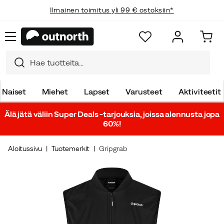
Ilmainen toimitus yli 99 € ostoksiin*
Naiset
Miehet
Lapset
Varusteet
Aktiviteetit
Älä jätä väliin Super Deals -tarjouksia, joissa alennusta jopa
60%!
Aloitussivu
Tuotemerkit
Gripgrab