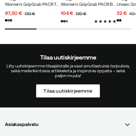
Women's GripGrab PACR Thermal Long Sleeve Jersey Black
Women's GripGrab PACR Bib Shorts Black
97,50 €
104 €
32 €
130 €
130 €
40
discounted
original
discounted
original
discoun
original
price
price
price
price
price
price
Tilaa uutiskirjeemme
Liity uutiskirjeemme tilaajalistalle ja saat ainutlaatuisia tarjouksia,
sekä mielenkiintoisia artikkeleita ja inspiroivia oppaita – sekä
paljon muuta!
Tilaa uutiskirjeemme
Asiakaspalvelu