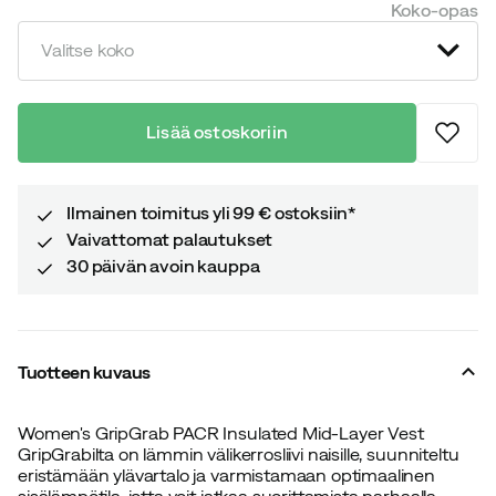
Koko-opas
price
price
Valitse koko
Lisää ostoskoriin
Ilmainen toimitus yli 99 € ostoksiin*
Vaivattomat palautukset
30 päivän avoin kauppa
Tuotteen kuvaus
Women's GripGrab PACR Insulated Mid-Layer Vest
GripGrabilta on lämmin välikerrosliivi naisille, suunniteltu
eristämään ylävartalo ja varmistamaan optimaalinen
sisälämpötila, jotta voit jatkaa suorittamista parhaalla