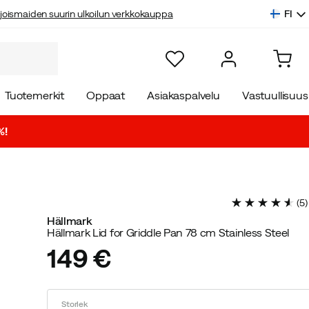
FI
joismaiden suurin ulkoilun verkkokauppa
Tuotemerkit
Oppaat
Asiakaspalvelu
Vastuullisuus
%!
(
5
)
Hällmark
Hällmark Lid for Griddle Pan 78 cm Stainless Steel
149 €
price
Storlek