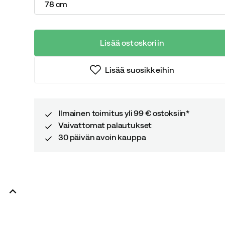
78 cm
Lisää ostoskoriin
Lisää suosikkeihin
Ilmainen toimitus yli 99 € ostoksiin*
Vaivattomat palautukset
30 päivän avoin kauppa