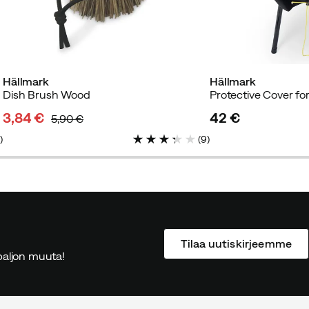
Hällmark
Hällmark
Dish Brush Wood
Protective Cover fo
3,84 €
42 €
5,90 €
discounted
original
price
7
)
(
9
)
price
price
Tilaa uutiskirjeemme
ä paljon muuta!