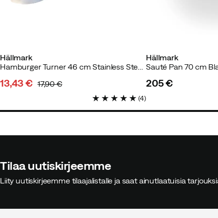
Hällmark
Hällmark
Hamburger Turner 46 cm Stainless Steel/Wood
Sauté Pan 70 cm Bl
13,43 €
205 €
17,90 €
discounted
original
price
(
4
)
price
price
Tilaa uutiskirjeemme
Liity uutiskirjeemme tilaajalistalle ja saat ainutlaatuisia tarjouk