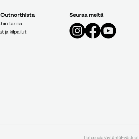
 Outnorthista
Seuraa meitä
hin tarina
 ja kilpailut
Tietosuojakäytäntö
Evästeet