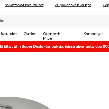
Vaivattomat palautukset
30 päivän avoin kauppa
Poh
Uutuudet
Outlet
Outnorth
Kampanjat
Price
lä jätä väliin Super Deals -tarjouksia, joissa alennusta jopa 60