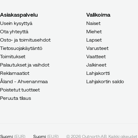
Asiakaspalvelu
Valikoima
Usein kysyttyä
Naiset
Ota yhteyttä
Miehet
Osto- ja toimitusehdot
Lapset
Tietosuojakäytäntö
Varusteet
Toimitukset
Vaatteet
Palautukset ja vaihdot
Jalkineet
Reklamaatiot
Lahjakortti
Åland - Ahvenanmaa
Lahjakortin saldo
Poistetut tuotteet
Peruuta tilaus
Suomi
(
EUR
)
Suomi
(
EUR
)
©
2026
Outnorth AB. Kaikki oikeudet