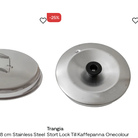
-25%
en
Vahvistettu ostaja
ettu ostaja
Trangia
48 cm Stainless Steel
Stort Lock Till Kaffepanna Onecolour