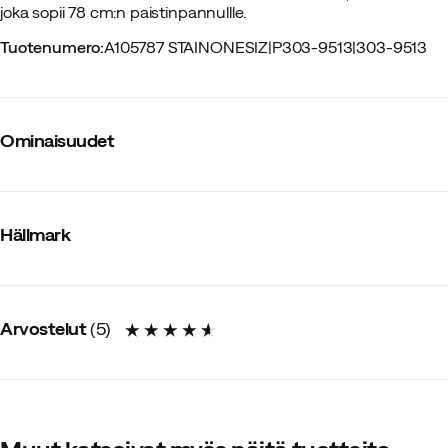
joka sopii 78 cm:n paistinpannullle.
Tuotenumero
:
A105787 STAINONESIZ
|
P303-9513
|
303-9513
Ominaisuudet
Tavarantoimittajan tuotenumero
:
HM8862
Tavarantoimittajan tuotenimike
:
Lokk til StekehelleØ 78 cm
Hällmark
Tavarantoimittajan värinimike
:
Stainless Steel
Koko
:
78 cm
Pituus
:
78 cm
Arvostelut
(
5
)