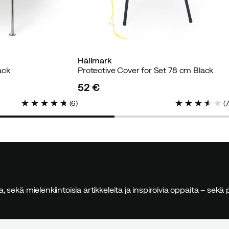
Verified by Trustvoice
Hällmark
ack
Protective Cover for Set 78 cm Black
52 €
price
(
6
)
(
sia, sekä mielenkiintoisia artikkeleita ja inspiroivia oppaita – sek