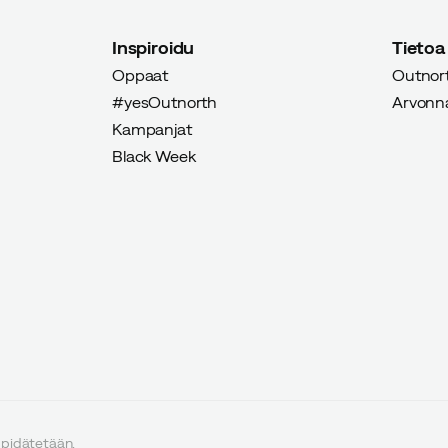
Inspiroidu
Tietoa
Oppaat
Outnort
#yesOutnorth
Arvonnat
Kampanjat
Black Week
 pidätetään.