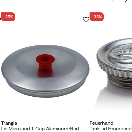
-25%
-35%
Trangia
Feuerhand
Lid Micro and T-Cup Aluminum/Red
Tank Lid Feuerhand