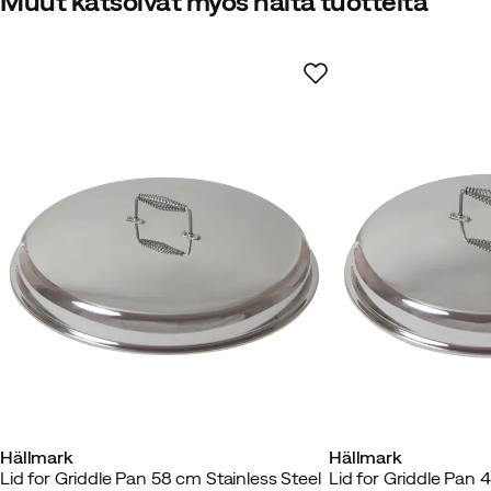
4.6
Muut katsoivat myös näitä tuotteita
yhteensä 5 arvostelua
Ann-Charlotte P
2 viikkoa sitt
Väri:
Stainless Steel
Koko:
OneSize
Jeppe J
3 viikkoa sitten
Vahvist
Hällmark
Hällmark
Lid for Griddle Pan 58 cm Stainless Steel
Lid for Griddle Pan 