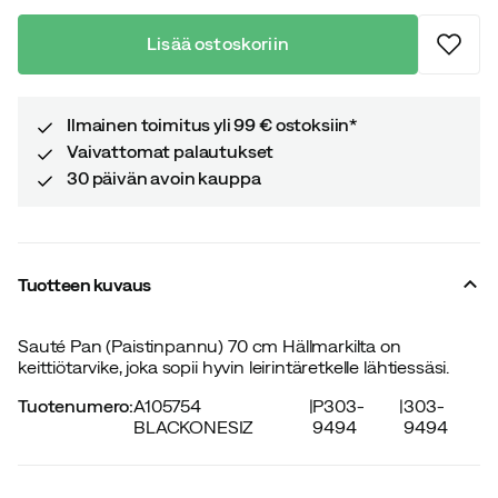
Lisää ostoskoriin
Ilmainen toimitus yli 99 € ostoksiin*
Vaivattomat palautukset
30 päivän avoin kauppa
Tuotteen kuvaus
Sauté Pan (Paistinpannu) 70 cm Hällmarkilta on
keittiötarvike, joka sopii hyvin leirintäretkelle lähtiessäsi.
Tuotenumero
:
A105754
|
P303-
|
303-
BLACKONESIZ
9494
9494