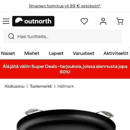
Ilmainen toimitus yli 99 € ostoksiin*
Naiset
Miehet
Lapset
Varusteet
Aktiviteetit
Älä jätä väliin Super Deals -tarjouksia, joissa alennusta jopa
60%!
Aloitussivu
Tuotemerkit
Hällmark