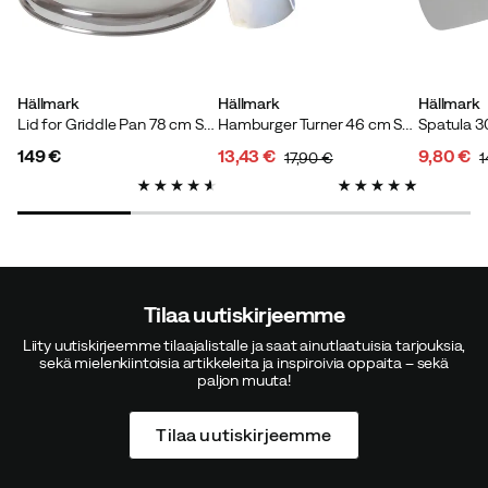
Niels J
2 vuotta sitten
Vahvistettu ostaja
Hällmark
Hällmark
Hällmark
Lid for Griddle Pan 78 cm Stainless Steel
Hamburger Turner 46 cm Stainless Steel/Wood
Helge N
2 vuotta sitten
Vahvistettu ostaja
149 €
13,43 €
9,80 €
17,90 €
1
price
discounted
original
discoun
original
price
price
price
price
Agneta M
3 vuotta sitten
Vahvistettu ostaja
Tilaa uutiskirjeemme
Väri:
Black
Liity uutiskirjeemme tilaajalistalle ja saat ainutlaatuisia tarjouksia,
sekä mielenkiintoisia artikkeleita ja inspiroivia oppaita – sekä
Koko:
OneSize
paljon muuta!
Tilaa uutiskirjeemme