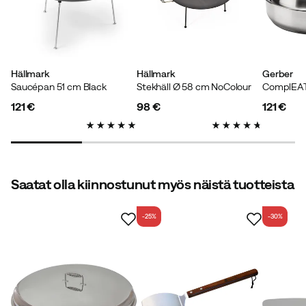
Runsaasti tilaa paistamiseen monelle vieraalle
Väri:
Black
Koko:
OneSize
Hällmark
Hällmark
Gerber
Saucépan 51 cm Black
Stekhäll Ø 58 cm NoColour
ComplEAT
121 €
98 €
121 €
price
price
price
Anette J.
4 vuotta sitten
Kivoja asioita ja nopea toimitus
Saatat olla kiinnostunut myös näistä tuotteista
-25%
-30%
Laila I
2 vuotta sitten
Vahvistettu ostaja