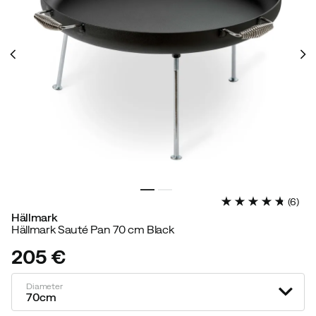
(
6
)
Hällmark
Hällmark Sauté Pan 70 cm Black
205 €
price
Diameter
70cm