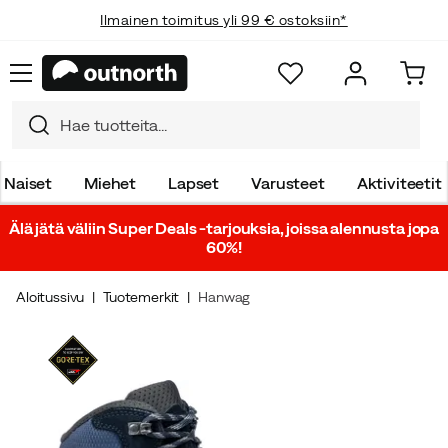
Ilmainen toimitus yli 99 € ostoksiin*
Naiset
Miehet
Lapset
Varusteet
Aktiviteetit
Älä jätä väliin Super Deals -tarjouksia, joissa alennusta jopa
60%!
Aloitussivu
Tuotemerkit
Hanwag