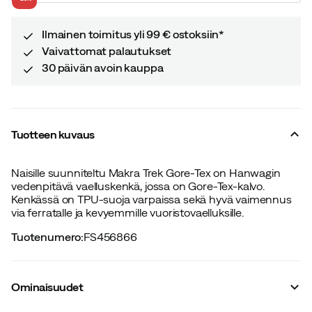
price
price
Ilmainen toimitus yli 99 € ostoksiin*
Vaivattomat palautukset
30 päivän avoin kauppa
Tuotteen kuvaus
Naisille suunniteltu Makra Trek Gore-Tex on Hanwagin
vedenpitävä vaelluskenkä, jossa on Gore-Tex-kalvo.
Kenkässä on TPU-suoja varpaissa sekä hyvä vaimennus
via ferratalle ja kevyemmille vuoristovaelluksille.
Tuotenumero
:
FS456866
Ominaisuudet