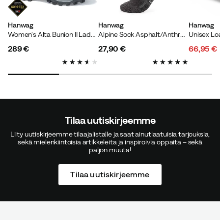
Hanwag
Hanwag
Hanwag
Women's Alta Bunion II Lady Gore-Tex Mocca/Black
Alpine Sock Asphalt/Anthracite
289 €
27,90 €
66,95 €
price
price
discoun
original
price
price
Tilaa uutiskirjeemme
Liity uutiskirjeemme tilaajalistalle ja saat ainutlaatuisia tarjouksia,
sekä mielenkiintoisia artikkeleita ja inspiroivia oppaita – sekä
paljon muuta!
Tilaa uutiskirjeemme