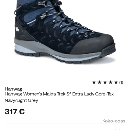
(
1
)
Hanwag
Hanwag Women's Makra Trek Sf Extra Lady Gore-Tex
Navy/Light Grey
317 €
price
Koko-opas