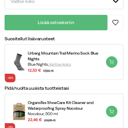
Valitse koko
Lisää ostoskoriin
Suositellut lisävarusteet
Urberg Mountain Trail Merino Sock Blue
Nights
Blue Nights,
Valitse koko
12,53 €
17,90 €
discounted
original
-30%
price
price
Pidä huolta uusista tuotteistasi
OrganoTex ShoeCare Kit Cleaner and
Waterproofing Spray Nocolour
Nocolour,
300 ml
22,46 €
29,95 €
discounted
original
-25%