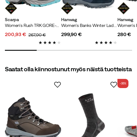
Vikt:
Alle 50
Koko:
37.5
Väri:
Navy/ Light Grey
Scarpa
Hanwag
Hanwag
Women's Rush TRK GORE-TEX Midgray/Aqua
Women's Banks Winter Lady Gore-tex Navy/Asphalt
200,93 €
299,90 €
280 €
267,90 €
discounted
original
price
price
price
price
Verified by Trustvoice
Saatat olla kiinnostunut myös näistä tuotteista
-35%