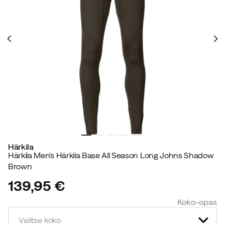
Härkila
Härkila Men's Härkila Base All Season Long Johns Shadow
Brown
139,95 €
price
Koko-opas
Valitse koko