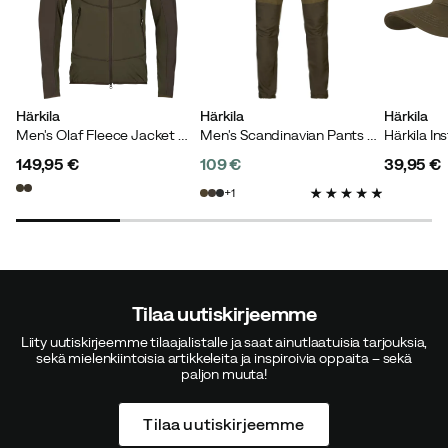
Härkila
Härkila
Härkila
Men's Olaf Fleece Jacket Willow Green/Shadow Grey
Men's Scandinavian Pants Dark Olive/willow Green
149,95 €
109 €
39,95 €
price
price
price
1
Tilaa uutiskirjeemme
Liity uutiskirjeemme tilaajalistalle ja saat ainutlaatuisia tarjouksia,
sekä mielenkiintoisia artikkeleita ja inspiroivia oppaita – sekä
paljon muuta!
Tilaa uutiskirjeemme