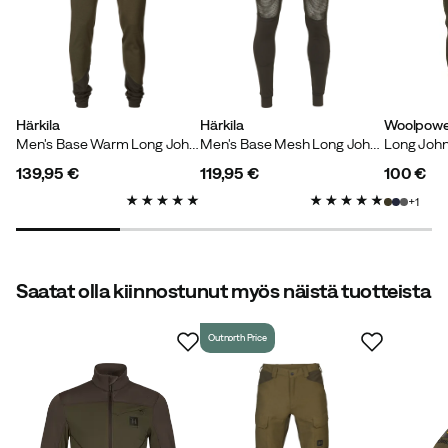
Härkila
Härkila
Woolpowe
Men's Base Warm Long Johns Willow Green/Shadow Brown
Men's Base Mesh Long Johns Shadow Brown
Long John
139,95 €
119,95 €
100 €
price
price
price
1
Saatat olla kiinnostunut myös näistä tuotteista
Outnorth Price