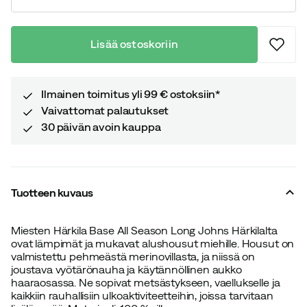
Lisää ostoskoriin
Ilmainen toimitus yli 99 € ostoksiin*
Vaivattomat palautukset
30 päivän avoin kauppa
Tuotteen kuvaus
Miesten Härkila Base All Season Long Johns Härkilalta
ovat lämpimät ja mukavat alushousut miehille. Housut on
valmistettu pehmeästä merinovillasta, ja niissä on
joustava vyötärönauha ja käytännöllinen aukko
haaraosassa. Ne sopivat metsästykseen, vaellukselle ja
kaikkiin rauhallisiin ulkoaktiviteetteihin, joissa tarvitaan