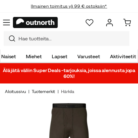
Ilmainen toimitus yli 99 € ostoksiin*
Naiset
Miehet
Lapset
Varusteet
Aktiviteetit
Älä jätä väliin Super Deals -tarjouksia, joissa alennusta jopa
60%!
Aloitussivu
Tuotemerkit
Härkila