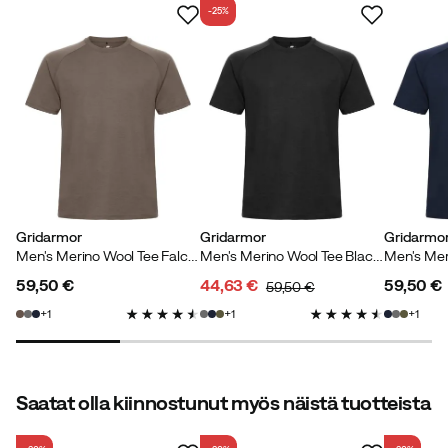
-25%
Gridarmor
Gridarmor
Gridarmo
Men's Merino Wool Tee Falcon
Men's Merino Wool Tee Black Beauty
59,50 €
44,63 €
59,50 €
59,50 €
price
discounted
original
price
1
1
1
price
price
Saatat olla kiinnostunut myös näistä tuotteista