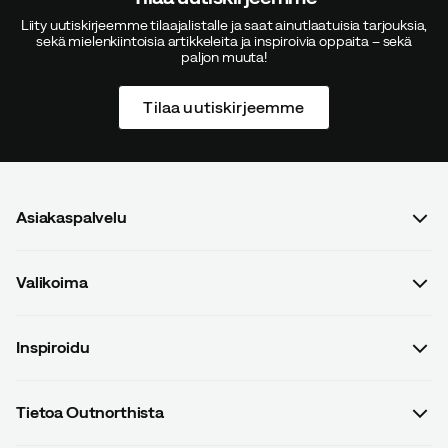
Liity uutiskirjeemme tilaajalistalle ja saat ainutlaatuisia tarjouksia,
sekä mielenkiintoisia artikkeleita ja inspiroivia oppaita – sekä
paljon muuta!
Tilaa uutiskirjeemme
Asiakaspalvelu
Usein kysyttyä
Valikoima
Ota yhteyttä
Naiset
Osto- ja toimitusehdot
Inspiroidu
Miehet
Tietosuojakäytäntö
Oppaat
Lapset
Toimitukset
Tietoa Outnorthista
#yesOutnorth
Varusteet
Palautukset ja vaihdot