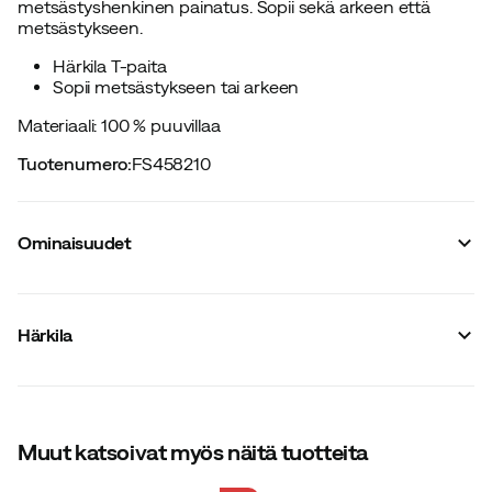
metsästyshenkinen painatus. Sopii sekä arkeen että
metsästykseen.
Härkila T-paita
Sopii metsästykseen tai arkeen
Materiaali: 100 % puuvillaa
Tuotenumero
:
FS458210
Ominaisuudet
Tavarantoimittajan tuotenumero
:
1601074
Tavarantoimittajan värinimike
:
Shadow Brown
Härkila
Vetoketju
:
Ei
Napitus
:
Ei
Materiaali
:
Puuvilla
Istuvuus
:
Normaali
Koko
:
S
Valmistusmaa
Muut katsoivat myös näitä tuotteita
:
Turkki