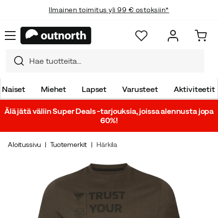
Ilmainen toimitus yli 99 € ostoksiin*
Naiset
Miehet
Lapset
Varusteet
Aktiviteetit
Älä jätä väliin Super Deals -tarjouksia, joissa alennusta jopa
60%!
Aloitussivu
Tuotemerkit
Härkila