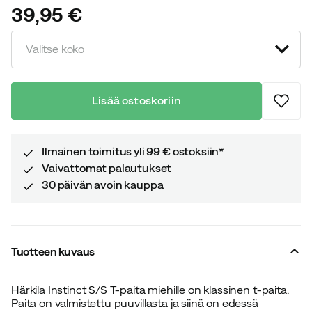
39,95 €
price
Valitse koko
Lisää ostoskoriin
Ilmainen toimitus yli 99 € ostoksiin*
Vaivattomat palautukset
30 päivän avoin kauppa
Tuotteen kuvaus
Härkila Instinct S/S T-paita miehille on klassinen t-paita.
Paita on valmistettu puuvillasta ja siinä on edessä