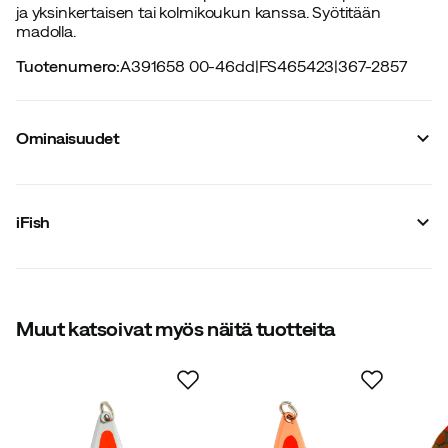
ja yksinkertaisen tai kolmikoukun kanssa. Syötitään
madolla.
Tuotenumero
:
A391658 00-46dd
|
FS465423
|
367-2857
Ominaisuudet
Tavarantoimittajan värinimike
:
Multicolor
Koko
:
OneSize
iFish
Valmistusmaa
:
Kiina
Muut katsoivat myös näitä tuotteita