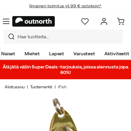
Ilmainen toimitus yli 99 € ostoksiin*
Naiset
Miehet
Lapset
Varusteet
Aktiviteetit
Älä jätä väliin Super Deals -tarjouksia, joissa alennusta jopa
60%!
Aloitussivu
Tuotemerkit
iFish