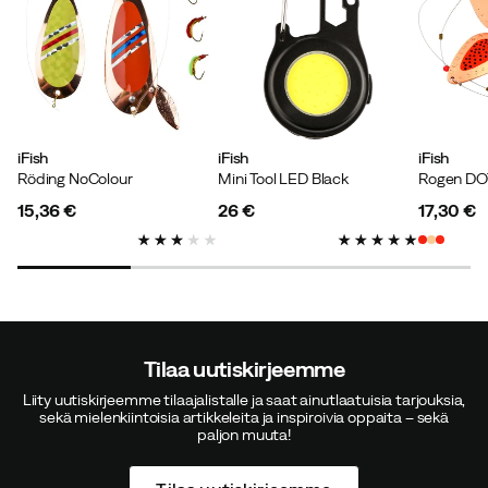
iFish
iFish
iFish
Röding NoColour
Mini Tool LED Black
Rogen DO
15,36 €
26 €
17,30 €
price
price
price
Tilaa uutiskirjeemme
Liity uutiskirjeemme tilaajalistalle ja saat ainutlaatuisia tarjouksia,
sekä mielenkiintoisia artikkeleita ja inspiroivia oppaita – sekä
paljon muuta!