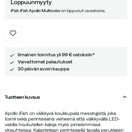
Loppuunmyyty
iFish iFish Apollo Multicolor
on loppunut varastosta.
Ilmainen toimitus yli 99 € ostoksiin*
Vaivattomat palautukset
30 päivän avoin kauppa
Tuotteen kuvaus
Apollo iFish on välkkyvä koukkupala messingistä, joka
toimii sekä perinteisenä vieheenä että välkkyvällä LED-
valolla houkutellen kaloja myös pimeämmissä
olosuhteissa. Kalastetaan perinteisellä tavalla perukkeen