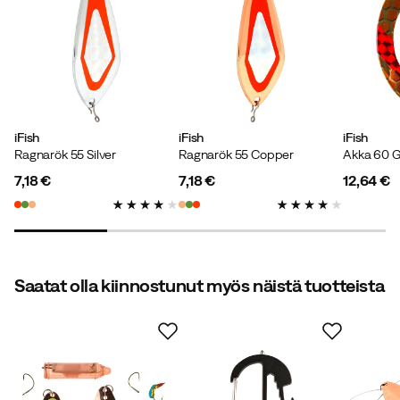
iFish
iFish
iFish
Ragnarök 55 Silver
Ragnarök 55 Copper
Akka 60 G
7,18 €
7,18 €
12,64 €
price
price
price
Saatat olla kiinnostunut myös näistä tuotteista