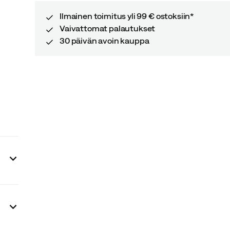
Ilmainen toimitus yli 99 € ostoksiin*
Vaivattomat palautukset
30 päivän avoin kauppa