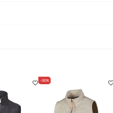
n PRODUCT- tai Bluesign APPROVED -sertifikaateilla, saavat
suodattimessamme. Bluesign®-tuotesertifiointi varmistaa, että
n-hyväksyttyjä ja -sertifioituja, ja että tuote on peräisin Bluesi
teen tekstiilimateriaali on sertifioitu Bluesign-
Odotetusti
Liian iso
-30%
tettu ostaja