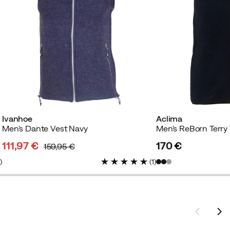
Ivanhoe
Aclima
Men's Dante Vest Navy
Men's ReBorn Terry
111,97 €
170 €
159,95 €
discounted
original
price
2
)
(
1
)
price
price