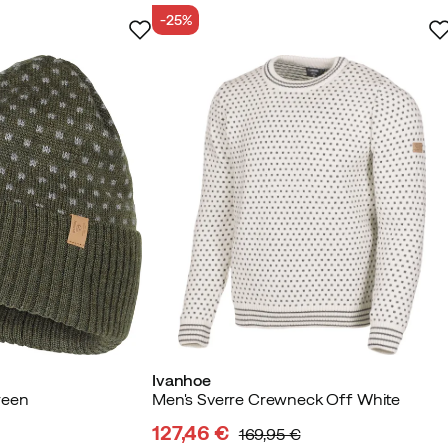
-25%
tettu ostaja
iivi puolisolle
 ostaja
Ivanhoe
reen
Men's Sverre Crewneck Off White
 Hyvin ommeltu hyvällä istuvuudella. Täydellinen
127,46 €
169,95 €