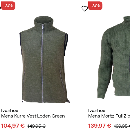
-30%
-30%
Ivanhoe
Ivanhoe
Men's Kurre Vest Loden Green
Men's Moritz Full Z
104,97 €
139,97 €
149,95 €
199,95 