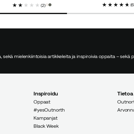
discounted
original
(
(
2
)
price
price
ia, sekä mielenkiintoisia artikkeleita ja inspiroivia oppaita – sekä
ettu ostaja
hty. Koko M sopii hyvin minulle, joka on 172 cm. Käytännöllin
Inspiroidu
Tietoa
Oppaat
Outnort
#yesOutnorth
Arvonnat
Kampanjat
Black Week