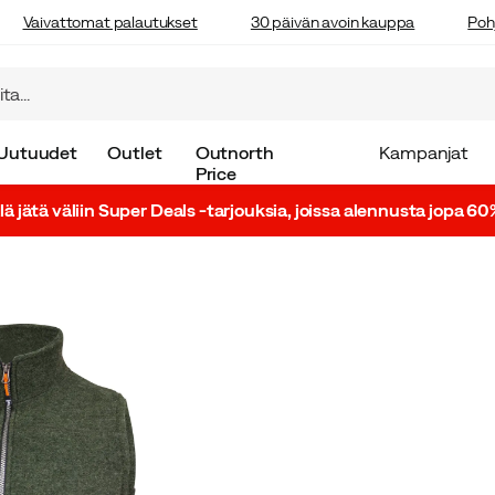
Vaivattomat palautukset
30 päivän avoin kauppa
Poh
Uutuudet
Outlet
Outnorth
Kampanjat
Price
lä jätä väliin Super Deals -tarjouksia, joissa alennusta jopa 60