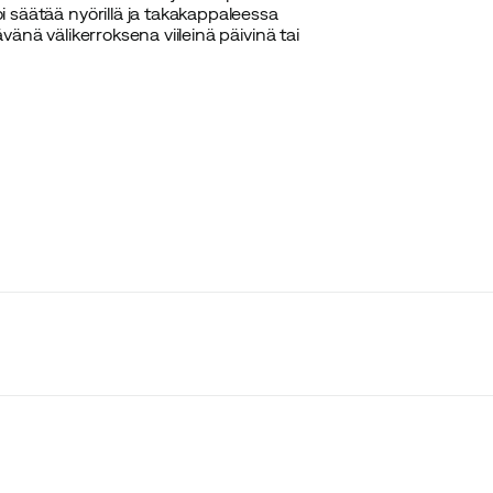
oi säätää nyörillä ja takakappaleessa
ävänä välikerroksena viileinä päivinä tai