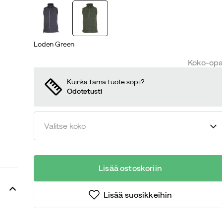
price
price
Loden Green
Koko-op
Kuinka tämä tuote sopii?
Odotetusti
Valitse koko
Lisää ostoskoriin
Lisää suosikkeihin