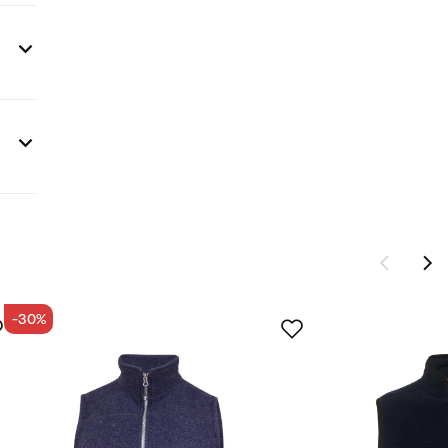
gn®
-30%