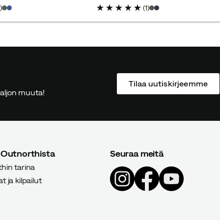
discounted
original
discounted
original
6
)
(
1
)
price
price
price
price
Tilaa uutiskirjeemme
 paljon muuta!
en
 Outnorthista
Seuraa meitä
hin tarina
 ja kilpailut