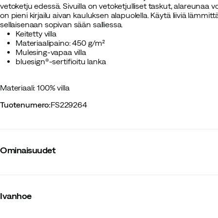
vetoketju edessä. Sivuilla on vetoketjulliset taskut, alareunaa v
on pieni kirjailu aivan kauluksen alapuolella. Käytä liiviä lämmitt
sellaisenaan sopivan sään salliessa.
Keitetty villa
Materiaalipaino: 450 g/m²
Mulesing-vapaa villa
bluesign®-sertifioitu lanka
Materiaali: 100% villa
Tuotenumero
:
FS229264
Ominaisuudet
Tavarantoimittajan tuotenumero
:
2100486
Tavarantoimittajan tuotenimike
:
Dante vest
Ivanhoe
Tavarantoimittajan värinimike
:
Loden Green
Stretch
:
Ei
Huppu
:
Ei