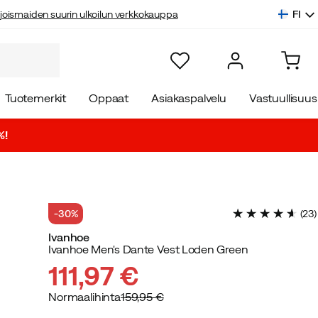
FI
joismaiden suurin ulkoilun verkkokauppa
Tuotemerkit
Oppaat
Asiakaspalvelu
Vastuullisuus
%!
-30%
(
23
)
Ivanhoe
Ivanhoe Men's Dante Vest Loden Green
111,97 €
Normaalihinta
159,95 €
discounted
original