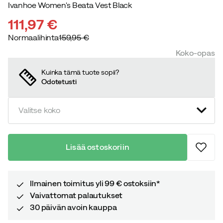
Ivanhoe Women's Beata Vest Black
111,97 €
Normaalihinta
159,95 €
discounted
original
Koko-opas
price
price
Kuinka tämä tuote sopii?
Odotetusti
Valitse koko
Lisää ostoskoriin
Ilmainen toimitus yli 99 € ostoksiin*
Vaivattomat palautukset
30 päivän avoin kauppa