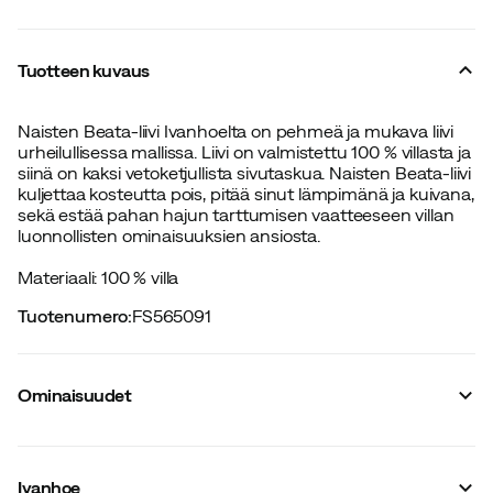
Tuotteen kuvaus
Naisten Beata-liivi Ivanhoelta on pehmeä ja mukava liivi
urheilullisessa mallissa. Liivi on valmistettu 100 % villasta ja
siinä on kaksi vetoketjullista sivutaskua. Naisten Beata-liivi
kuljettaa kosteutta pois, pitää sinut lämpimänä ja kuivana,
sekä estää pahan hajun tarttumisen vaatteeseen villan
luonnollisten ominaisuuksien ansiosta.
Materiaali: 100 % villa
Tuotenumero
:
FS565091
Ominaisuudet
Tavarantoimittajan värinimike
:
Black
Heijastin
:
Ei
Ivanhoe