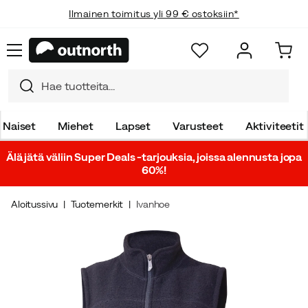
Ilmainen toimitus yli 99 € ostoksiin*
Naiset
Miehet
Lapset
Varusteet
Aktiviteetit
Älä jätä väliin Super Deals -tarjouksia, joissa alennusta jopa
60%!
Aloitussivu
Tuotemerkit
Ivanhoe