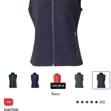
159,95 €
Black
(
33
)
-30%
Ivanhoe