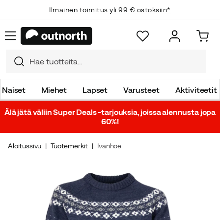
Ilmainen toimitus yli 99 € ostoksiin*
Naiset
Miehet
Lapset
Varusteet
Aktiviteetit
Älä jätä väliin Super Deals -tarjouksia, joissa alennusta jopa
60%!
Aloitussivu
Tuotemerkit
Ivanhoe