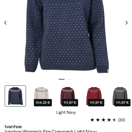
104,23 €
111,97 €
111,97 €
111,97 €
Light Navy
(
30
)
Ivanhoe
Ivanhoe Women's Sire Crewneck Light Navy