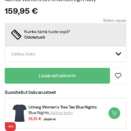
159,95 €
price
Koko-opas
Kuinka tämä tuote sopii?
Odotetusti
Valitse koko
Lisää ostoskoriin
Suositellut lisävarusteet
Urberg Women's Tree Tee Blue Nights
Blue Nights,
Valitse koko
18,13 €
25,90 €
discounted
original
-30%