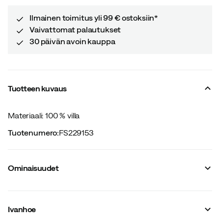
price
price
Ilmainen toimitus yli 99 € ostoksiin*
Vaivattomat palautukset
30 päivän avoin kauppa
Tuotteen kuvaus
Materiaali: 100 % villa
Tuotenumero
:
FS229153
Ominaisuudet
Tavarantoimittajan tuotenumero
:
1100531
Tavarantoimittajan tuotenimike
:
Sire crewneck
Ivanhoe
Tavarantoimittajan värinimike
:
Light Navy