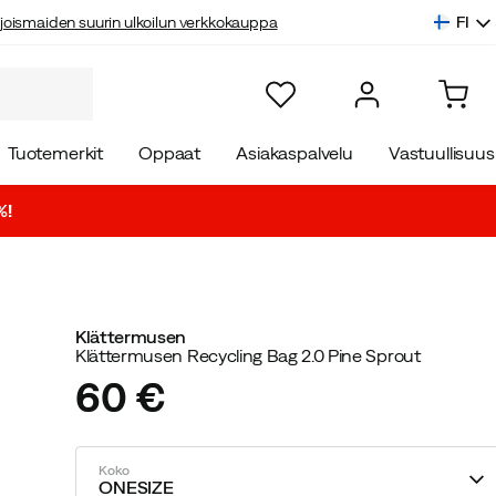
FI
joismaiden suurin ulkoilun verkkokauppa
Tuotemerkit
Oppaat
Asiakaspalvelu
Vastuullisuus
%!
Klättermusen
Klättermusen Recycling Bag 2.0 Pine Sprout
60 €
price
Koko
ONESIZE