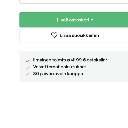
Lisää ostoskoriin
Lisää suosikkeihin
Ilmainen toimitus yli 99 € ostoksiin*
Vaivattomat palautukset
30 päivän avoin kauppa