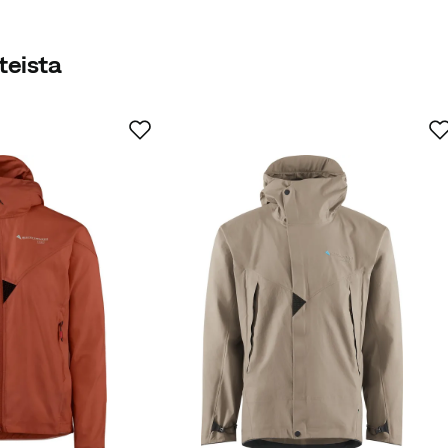
ähintään 50% kierrätysmateriaaleja.
teista