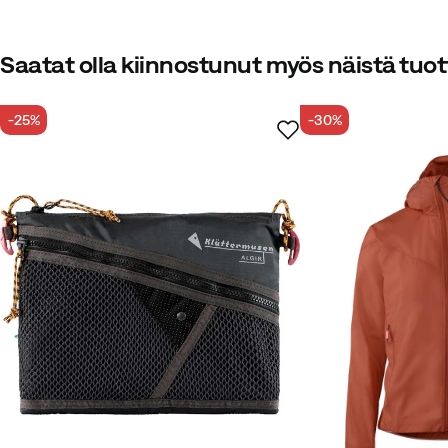
Sisältää kierrätysmateriaaleja
Oma merkintämme tuotteille, jotka sisältävät v
Saatat olla kiinnostunut myös näistä tuot
-25%
-30%