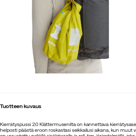
Tuotteen kuvaus
Kierrätyspussi 2.0 Klättermusenilta on kannettava kierrätysase
helposti päästä eroon roskastasi seikkailusi aikana, kun muut v
on varustettu neljällä sisälokerolla ja roll-top-järjestelmällä, j