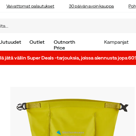
Vaivattomat palautukset
30 päivän avoin kauppa
Poh
Uutuudet
Outlet
Outnorth
Kampanjat
Price
lä jätä väliin Super Deals -tarjouksia, joissa alennusta jopa 60