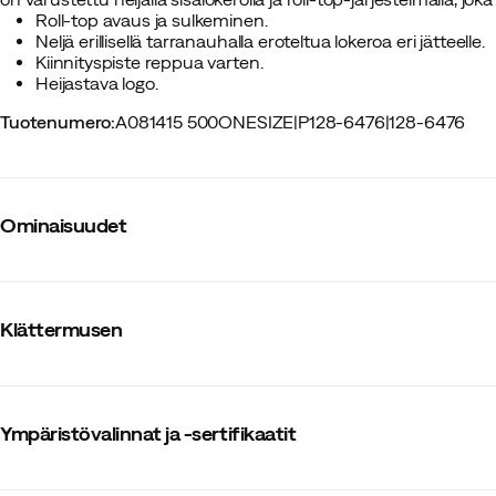
Roll-top avaus ja sulkeminen.
Neljä erillisellä tarranauhalla eroteltua lokeroa eri jätteelle.
Kiinnityspiste reppua varten.
Heijastava logo.
Tuotenumero
:
A081415 500ONESIZE
|
P128-6476
|
128-6476
Ominaisuudet
Tavarantoimittajan tuotenumero
:
41446U11
Tavarantoimittajan tuotenimike
:
Recycling Bag 2.0
Klättermusen
Tavarantoimittajan värinimike
:
Pine Sprout
Koko
:
ONESIZE
Ympäristövalinnat ja -sertifikaatit
:
Fluorihiilitön kyllästys
Ympäristövalinnat ja -sertifikaatit