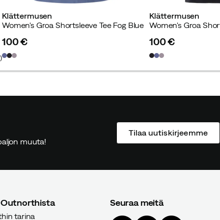
Klättermusen
Klättermusen
Women's Groa Shortsleeve Tee Fog Blue
Women's Groa Shor
100 €
100 €
price
price
8
)
Tilaa uutiskirjeemme
ä paljon muuta!
 Outnorthista
Seuraa meitä
hin tarina