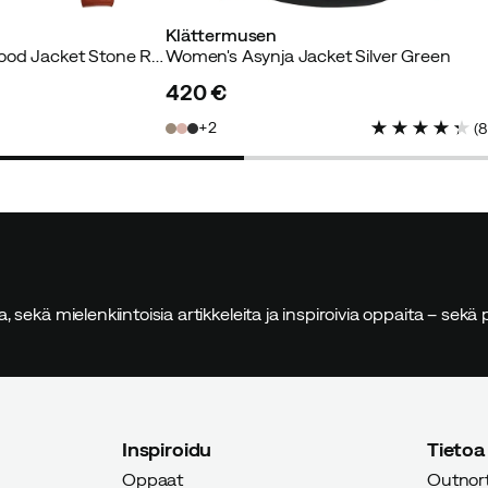
Klättermusen
Women's Eitre Zip Hood Jacket Stone Red
Women's Asynja Jacket Silver Green
420 €
price
2
(
sia, sekä mielenkiintoisia artikkeleita ja inspiroivia oppaita – sek
Inspiroidu
Tietoa
Oppaat
Outnort