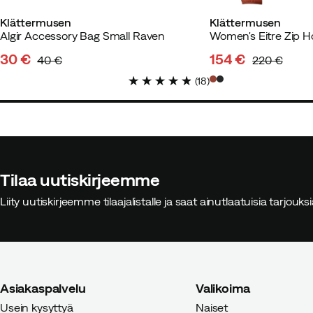
Klättermusen
Klättermusen
Algir Accessory Bag Small Raven
30 €
154 €
40 €
220 €
discounted
original
discounted
original
(
18
)
price
price
price
price
Tilaa uutiskirjeemme
Liity uutiskirjeemme tilaajalistalle ja saat ainutlaatuisia tarjouk
Asiakaspalvelu
Valikoima
Usein kysyttyä
Naiset