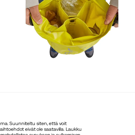
ma. Suunniteltu siten, että voit
aihtoehdot eivät ole saatavilla. Laukku
oka mahdollistaa avauksen ja sulkemisen.