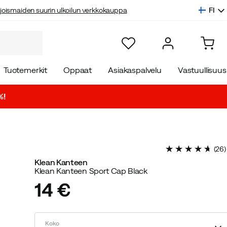
FI
joismaiden suurin ulkoilun verkkokauppa
Tuotemerkit
Oppaat
Asiakaspalvelu
Vastuullisuus
%!
(
26
)
Klean Kanteen
Klean Kanteen Sport Cap Black
14 €
price
Koko