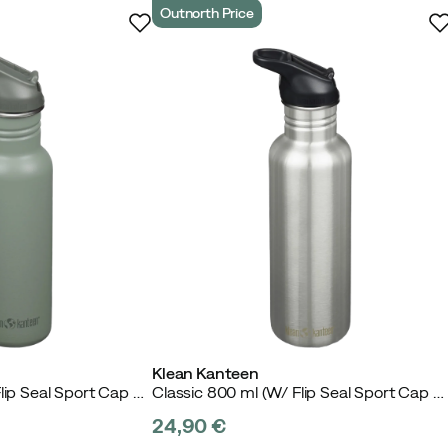
Outnorth Price
ostaja
tettävissä.
Klean Kanteen
Classic 800 ml (W/ Flip Seal Sport Cap and Straw) Sea Spray
Classic 800 ml (W/ Flip Seal Sport Cap and Straw) Brushed Stainless
24,90 €
stettu ostaja
price