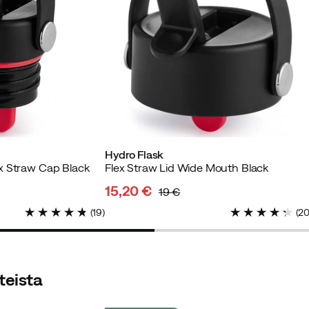
ettu ostaja
Hydro Flask
x Straw Cap Black
Flex Straw Lid Wide Mouth Black
15,20 €
19 €
discounted
original
(
19
)
(
2
price
price
teista
tu ostaja