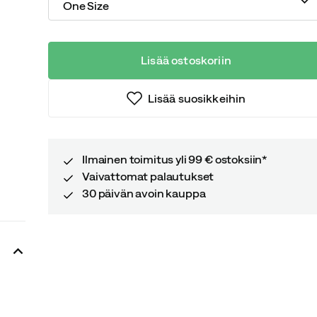
One Size
Lisää ostoskoriin
Lisää suosikkeihin
Ilmainen toimitus yli 99 € ostoksiin*
Vaivattomat palautukset
30 päivän avoin kauppa