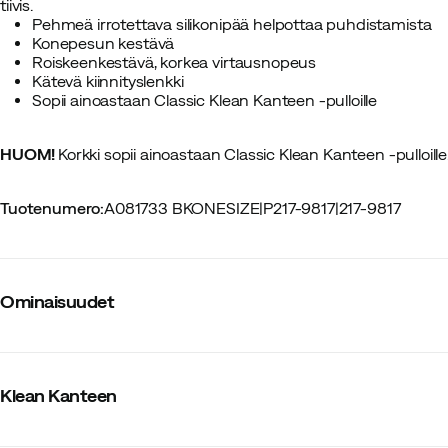
tiivis.
Pehmeä irrotettava silikonipää helpottaa puhdistamista
Konepesun kestävä
Roiskeenkestävä, korkea virtausnopeus
Kätevä kiinnityslenkki
Sopii ainoastaan Classic Klean Kanteen -pulloille
HUOM!
Korkki sopii ainoastaan Classic Klean Kanteen -pulloille
Tuotenumero
:
A081733 BKONESIZE
|
P217-9817
|
217-9817
Ominaisuudet
Tavarantoimittajan värinimike
:
Black
Koko
:
One Size
Klean Kanteen
Ympäristövalinnat ja -sertifikaatit
:
1%ForthePlanet