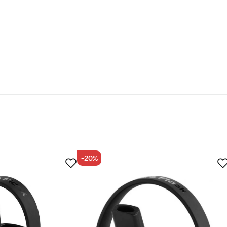
a koko tuotantoketjun päästöjä. Sertifikaatti dokumentoi yritys
entämiseksi vuosittain ja nykyisten päästöjen kompensoimisek
Odotetusti
Liian iso
-20%
u ostaja