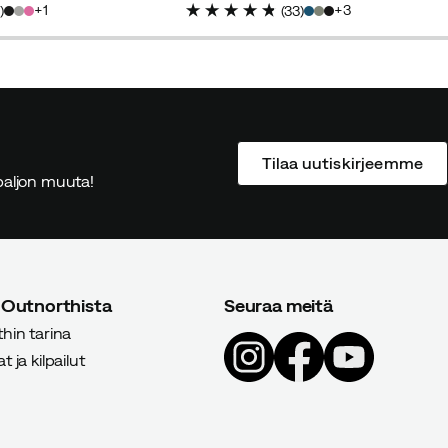
1
3
5
)
(
33
)
Tilaa uutiskirjeemme
ä paljon muuta!
 Outnorthista
Seuraa meitä
hin tarina
 ja kilpailut