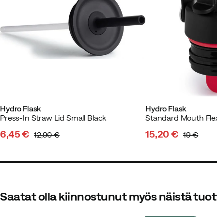
Parhaat "tulpat"!
Väri:
Black
Koko:
One Size
David K
7 päivää sitten
Vahvist
Hydro Flask
Hydro Flask
Press-In Straw Lid Small Black
Standard Mouth Fle
6,45 €
15,20 €
Hyvä
12,90 €
19 €
discounted
original
discounted
original
price
price
price
price
Saatat olla kiinnostunut myös näistä tuot
Tobias F
1 vuosi sitten
Vahvistet