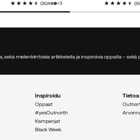
3
(
35
)
(
3
ä juomisen aikana. Ei niin arvostettu joogatunnilla 😄
sia, sekä mielenkiintoisia artikkeleita ja inspiroivia oppaita – sek
ettu ostaja
Inspiroidu
Tietoa
Oppaat
Outnort
iin!!
#yesOutnorth
Arvonnat
Kampanjat
Black Week