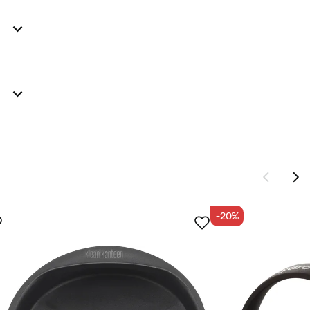
ten
si
-20%