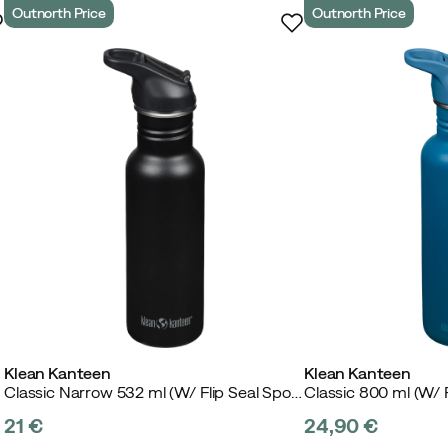
Outnorth Price
Outnorth Price
Klean Kanteen
Klean Kanteen
Classic Narrow 532 ml (W/ Flip Seal Sport Cap and Straw) Black
21 €
24,90 €
price
price