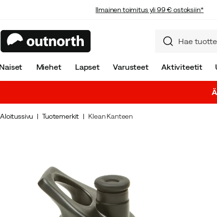
Ilmainen toimitus yli 99 € ostoksiin*
Naiset
Miehet
Lapset
Varusteet
Aktiviteetit
Ä
Aloitussivu
Tuotemerkit
Klean Kanteen