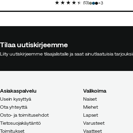
(
13
)
3
Toimii hyvin, mutta se pitää äänt
Sopivuus:
Odotetusti
Vikt:
70-74
Väri:
Black
Tilaa uutiskirjeemme
Koko:
OneSize
Liity uutiskirjeemme tilaajalistalle ja saat ainutlaatuisia tarjouk
Maria N
2 vuotta sitten
Vahvist
Asiakaspalvelu
Valikoima
Usein kysyttyä
Naiset
Super tyytyväinen näihin tuotteis
Ota yhteyttä
Miehet
Osto- ja toimitusehdot
Lapset
Tietosuojakäytäntö
Varusteet
Toimitukset
Vaatteet