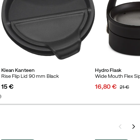
Klean Kanteen
Hydro Flask
Rise Flip Lid 90 mm Black
Wide Mouth Flex Sip
15 €
16,80 €
21 €
price
discounted
original
0
)
price
price