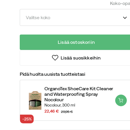
price
price
Koko-op
Valitse koko
Lisää ostoskoriin
Lisää suosikkeihin
Pidä huolta uusista tuotteistasi
OrganoTex ShoeCare Kit Cleaner
and Waterproofing Spray
Nocolour
Nocolour,
300 ml
22,46 €
29,95 €
discounted
original
-25%
price
price