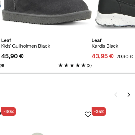
Leaf
Leaf
Kids' Gullholmen Black
Kardis Black
45,90 €
43,95 €
79,90 €
price
discounted
original
4
)
(
2
)
price
price
-30%
-35%