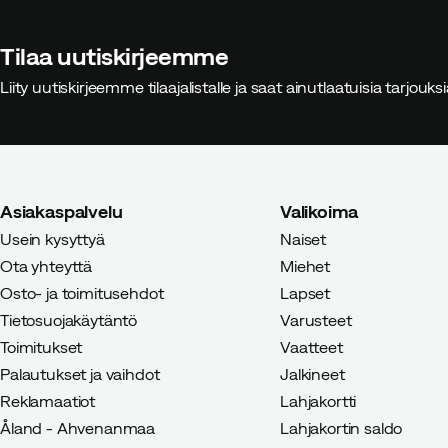
Tilaa uutiskirjeemme
Elin H
3 vuotta sitten
Vahvistet
Liity uutiskirjeemme tilaajalistalle ja saat ainutlaatuisia tarjouk
Ado I
4 vuotta sitten
Vahvistett
Asiakaspalvelu
Valikoima
Usein kysyttyä
Naiset
Ota yhteyttä
Miehet
Osto- ja toimitusehdot
Lapset
Tietosuojakäytäntö
Varusteet
Toimitukset
Vaatteet
Palautukset ja vaihdot
Jalkineet
Reklamaatiot
Lahjakortti
Åland - Ahvenanmaa
Lahjakortin saldo