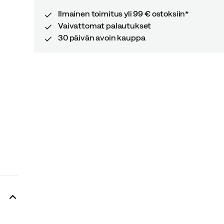
Ilmainen toimitus yli 99 € ostoksiin*
Vaivattomat palautukset
30 päivän avoin kauppa