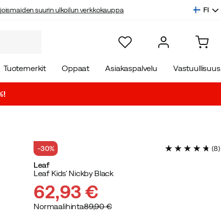
FI
joismaiden suurin ulkoilun verkkokauppa
Tuotemerkit
Oppaat
Asiakaspalvelu
Vastuullisuus
%!
-30%
(
8
)
Leaf
Leaf Kids' Nickby Black
62,93 €
Normaalihinta
89,90 €
discounted
original