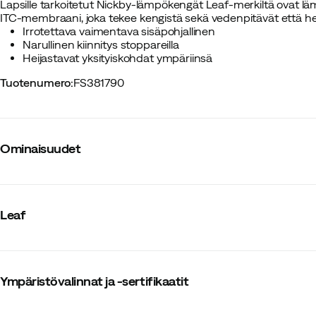
Lapsille tarkoitetut Nickby-lämpökengät Leaf-merkiltä ovat lä
ITC-membraani, joka tekee kengistä sekä vedenpitävät että he
Irrotettava vaimentava sisäpohjallinen
Narullinen kiinnitys stoppareilla
Heijastavat yksityiskohdat ympäriinsä
Tuotenumero
:
FS381790
Ominaisuudet
Tavarantoimittajan värinimike
:
Black
Vuori
:
Villa
Leaf
Ulkopohja
:
Kumi
Pintamateriaali
:
Synteettinen/Kumi
Kalvo
:
Ei
Lämmin vuori
:
Kyllä
Koko
:
29
Ympäristövalinnat ja -sertifikaatit
Ympäristövalinnat ja -sertifikaatit
:
Fluorihiilitön kyllästys
Koko-opas