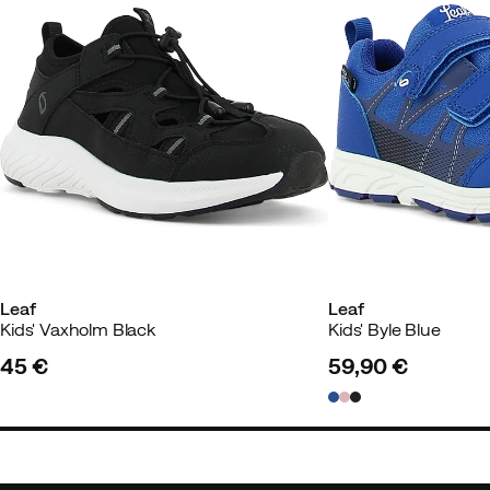
Sopivuus:
Odotetusti
Längd:
170-174
Linda B
3 vuotta sitten
Vahvist
Leaf
Leaf
Kids' Vaxholm Black
Kids' Byle Blue
Kristina H
3 vuotta sitten
Vahvi
45 €
59,90 €
price
price
Sopivuus:
Odotetusti