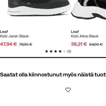
Maria O.
5 vuotta sitten
Leaf
Leaf
Kids' Jaren Black
Kids' Aitoo Black
47,94 €
38,21 €
Pitää pojan jalat sekä lämpiminä 
79,90 €
84,90 €
discounted
original
discounted
original
(
3
)
price
price
price
price
Saatat olla kiinnostunut myös näistä tuot
Hanna K
2 vuotta sitten
Vahvis
Eva
2 vuotta sitten
Vahvistettu 