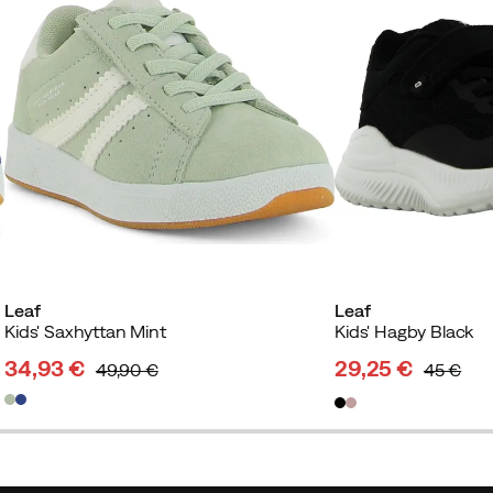
Leaf
Leaf
Kids' Saxhyttan Mint
Kids' Hagby Black
34,93 €
29,25 €
49,90 €
45 €
discounted
original
discounted
original
price
price
price
price