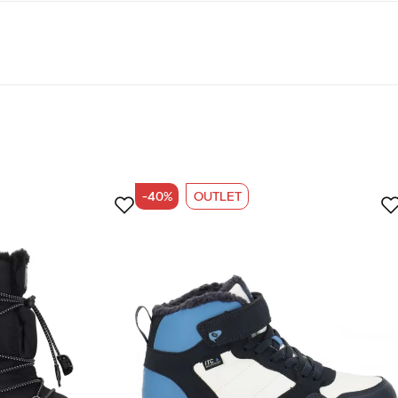
uotteet saavat kestävän kehityksen suodattimessamme merkinnän
Odotetusti
Liian iso
-40%
OUTLET
 ostaja
 arvosti. Hyvä laatu