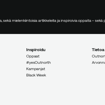
tu ostaja
sia, sekä mielenkiintoisia artikkeleita ja inspiroivia oppaita – sek
u ostaja
Inspiroidu
Tietoa
Oppaat
Outnort
#yesOutnorth
Arvonnat
Kampanjat
Black Week
Verified by Trustvoice