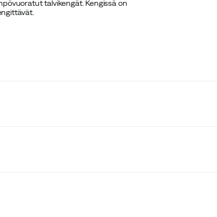
mpövuoratut talvikengät. Kengissä on
ngittävät.