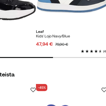
Leaf
Kids' Lojo Navy/Blue
47,94 €
että kuivina huonolla säällä.
79,90 €
discounted
original
(
price
price
teista
tettu ostaja
-45%
ostaja