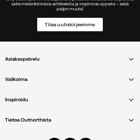
sekä mielenkiintoisia artikkeleita ja inspiroivia oppaita – sekä
paljon muuta!
Tilaa uutiskirjeemme
Asiakaspalvelu
Usein kysyttyä
Valikoima
Ota yhteyttä
Naiset
Osto- ja toimitusehdot
Inspiroidu
Miehet
Tietosuojakäytäntö
Oppaat
Lapset
Toimitukset
Tietoa Outnorthista
#yesOutnorth
Varusteet
Palautukset ja vaihdot
Outnorthin tarina
Kampanjat
Vaatteet
Reklamaatiot