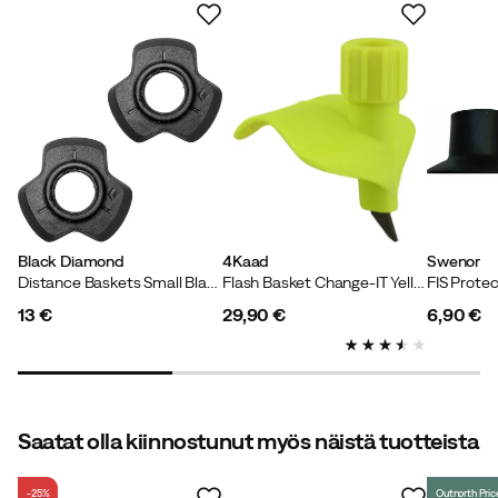
yhteensä 2 arvostelua
Toni F
8 kuukautta sitten
Vahvistettu ostaja
Jonas S
1 vuosi sitten
Vahvistettu ostaja
Black Diamond
4Kaad
Swenor
Distance Baskets Small Black
Flash Basket Change-IT Yellow
FIS Protec
Väri:
Yellow
13 €
29,90 €
6,90 €
Koko:
OneSize
price
price
price
Saatat olla kiinnostunut myös näistä tuotteista
Verified by Trustvoice
-25%
Outnorth Pric