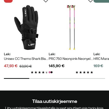
Leki
Leki
Leki
Unisex CC Themo Shark Black
PRC 750 Neonpink-Neonyellow
47,93 €
145,90 €
169 €
63,90 €
discounted
original
price
price
price
price
Tilaa uutiskirjeemme
Liity uutiskirjeemme tilaajalistalle ja saat ainutlaatuisia tarjouksia,