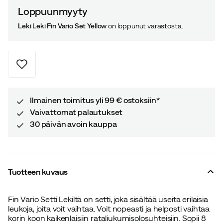
Loppuunmyyty
Leki Leki Fin Vario Set Yellow
on loppunut varastosta.
Ilmainen toimitus yli 99 € ostoksiin*
Vaivattomat palautukset
30 päivän avoin kauppa
Tuotteen kuvaus
Fin Vario Setti Lekiltä on setti, joka sisältää useita erilaisia
leukoja, joita voit vaihtaa. Voit nopeasti ja helposti vaihtaa
korin koon kaikenlaisiin rataliukumisolosuhteisiin. Sopii 8