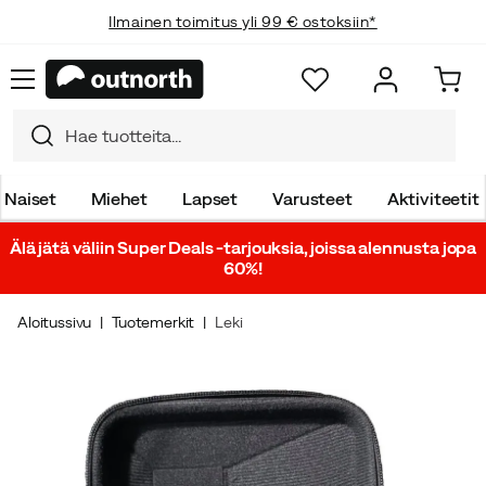
Ilmainen toimitus yli 99 € ostoksiin*
Naiset
Miehet
Lapset
Varusteet
Aktiviteetit
Älä jätä väliin Super Deals -tarjouksia, joissa alennusta jopa
60%!
Aloitussivu
Tuotemerkit
Leki