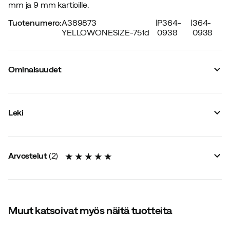
mm ja 9 mm kartioille.
Tuotenumero
:
A389873
|
P364-
|
364-
YELLOWONESIZE-751d
0938
0938
Ominaisuudet
Tavarantoimittajan värinimike
:
Yellow
Koko
:
OneSize
Leki
Arvostelut
(
2
)
5.0
Muut katsoivat myös näitä tuotteita