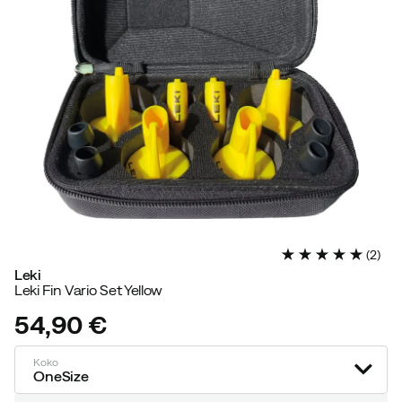
(
2
)
Leki
Leki Fin Vario Set Yellow
54,90 €
price
Koko
OneSize