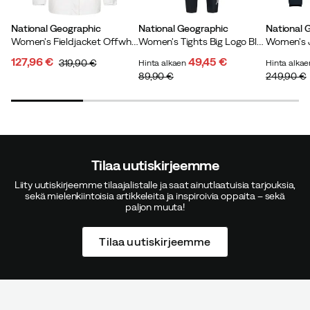
National Geographic
National Geographic
National 
Women's Fieldjacket Offwhite
Women's Tights Big Logo Black
127,96 €
49,45 €
319,90 €
Hinta alkaen
Hinta alka
discounted
original
89,90 €
249,90 €
discounted
original
discoun
original
price
price
price
price
price
price
Tilaa uutiskirjeemme
Liity uutiskirjeemme tilaajalistalle ja saat ainutlaatuisia tarjouksia,
sekä mielenkiintoisia artikkeleita ja inspiroivia oppaita – sekä
paljon muuta!
Tilaa uutiskirjeemme