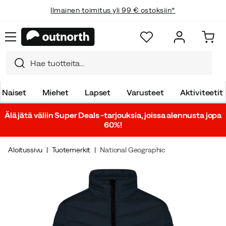
Ilmainen toimitus yli 99 € ostoksiin*
Naiset
Miehet
Lapset
Varusteet
Aktiviteetit
Älä jätä väliin Super Deals -tarjouksia, joissa alennusta jopa
60%!
Aloitussivu
Tuotemerkit
National Geographic