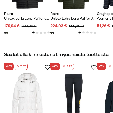
Rains
Rains
Craghopp
Unisex Lohja Long Puffer Jacket W3T3 Black
Unisex Lohja Long Puffer Jacket W3T3 Green
179,94 €
224,93 €
51,26 €
299,90 €
299,90 €
discounted
original
discounted
original
discoun
original
price
price
price
price
price
price
Saatat olla kiinnostunut myös näistä tuotteista
-60%
OUTLET
-45%
OUTLET
-55%
OU