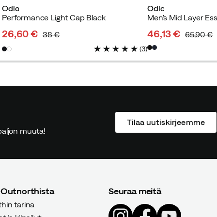
Odlo
Odlo
Performance Light Cap Black
26,60 €
46,13 €
38 €
65,90 €
discounted
original
discounted
original
(
3
)
price
price
price
price
Tilaa uutiskirjeemme
ä paljon muuta!
 Outnorthista
Seuraa meitä
hin tarina