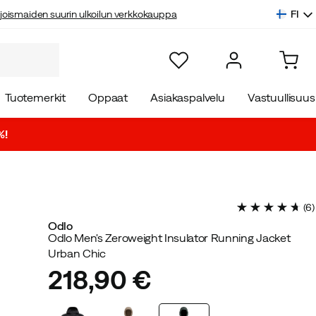
FI
joismaiden suurin ulkoilun verkkokauppa
Tuotemerkit
Oppaat
Asiakaspalvelu
Vastuullisuus
%!
(
6
)
Odlo
Odlo Men's Zeroweight Insulator Running Jacket
Urban Chic
218,90 €
price