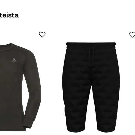
teista
Vahvistettu ostaja
ettu ostaja
stettu ostaja