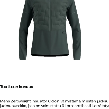
Tuotteen kuvaus
Men's Zeroweight Insulator Odlo:n valmistama miesten juoksu
juoksu­pusakka, joka on valmistettu 91 prosenttisesti kierrätety