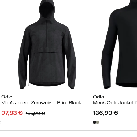
Odlo
Odlo
sin
k
Men's Jacket Zeroweight Print Black
97,93 €
136,90 €
139,90 €
discounted
original
price
2
)
price
price