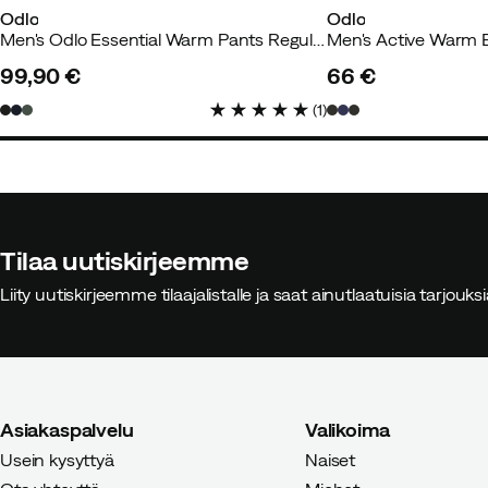
Odlo
Odlo
Men's Odlo Essential Warm Pants Regular Length Black
Torsten S
2 vuotta sitten
Vahvi
99,90 €
66 €
price
price
(
1
)
Tilaa uutiskirjeemme
Liity uutiskirjeemme tilaajalistalle ja saat ainutlaatuisia tarjouk
Asiakaspalvelu
Valikoima
Usein kysyttyä
Naiset