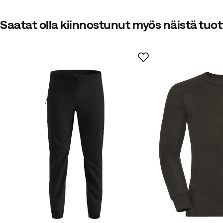
Saatat olla kiinnostunut myös näistä tuot
Stephanie K
7 kuukautta sitten
Michael F
1 vuosi sitten
Vahvist
Michael K
2 vuotta sitten
Vahvi