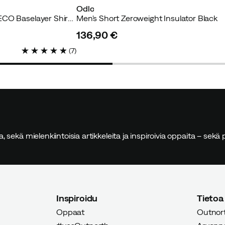
Odlo
Men's Active Warm ECO Baselayer Shirt Steel Grey Melange
Men's Short Zeroweight Insulator Black
stettu ostaja
136,90 €
price
(
7
)
Verified by Trustvoice
sia, sekä mielenkiintoisia artikkeleita ja inspiroivia oppaita – sek
Inspiroidu
Tietoa
Oppaat
Outnort