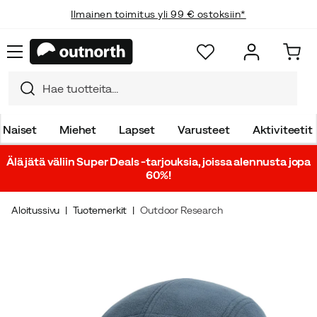
Ilmainen toimitus yli 99 € ostoksiin*
Naiset
Miehet
Lapset
Varusteet
Aktiviteetit
Älä jätä väliin Super Deals -tarjouksia, joissa alennusta jopa
60%!
Aloitussivu
Tuotemerkit
Outdoor Research