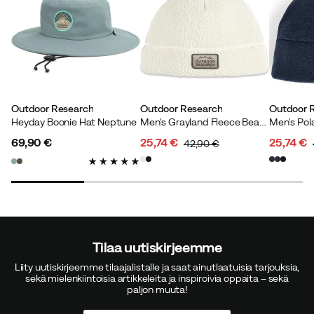
Outdoor Research
Outdoor Research
Outdoor 
Heyday Boonie Hat Neptune
Men's Grayland Fleece Beanie Oyster
69,90 €
25,74 €
25,74 €
42,90 €
price
discounted
original
discoun
original
price
price
price
price
Tilaa uutiskirjeemme
Liity uutiskirjeemme tilaajalistalle ja saat ainutlaatuisia tarjouksia,
sekä mielenkiintoisia artikkeleita ja inspiroivia oppaita – sekä
paljon muuta!