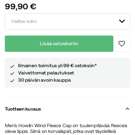
99,90 €
price
Valitse koko
Lisää ostoskoriin
Ilmainen toimitus yli 99 € ostoksiin*
Vaivattomat palautukset
30 päivän avoin kauppa
Tuotteen kuvaus
Men's Howlin Wind Fleece Cap on tuulenpitävää fleeceä
oleva lippis. Siinä on korvaläpät, jotka ovat täydellisiä