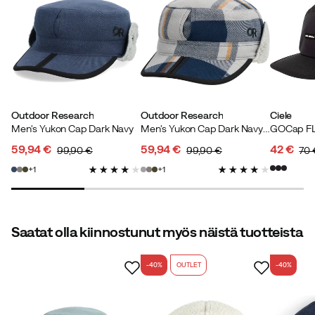
Outdoor Research
Outdoor Research
Ciele
Men's Yukon Cap Dark Navy
Men's Yukon Cap Dark Navy Plaid
59,94 €
59,94 €
42 €
99,90 €
99,90 €
70 
discounted
original
discounted
original
discoun
original
1
1
price
price
price
price
price
price
Saatat olla kiinnostunut myös näistä tuotteista
-40%
OUTLET
-40%