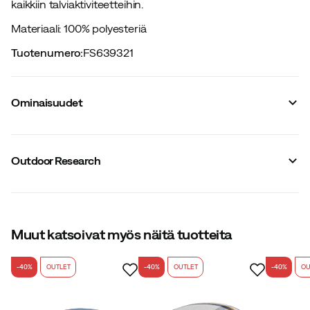
kaikkiin talviaktiviteetteihin.
Materiaali: 100% polyesteriä
Tuotenumero
:
FS639321
Ominaisuudet
Tavarantoimittajan värinimike
:
Atlantic
Hengittävä
:
Ei
Outdoor Research
Vedenpitävä
:
Ei
Vuori
:
Ei
Huomioväri
:
Ei
Vettähylkivä
:
Ei
Materiaali
:
Polyesteri
Koko
Muut katsoivat myös näitä tuotteita
:
S/M
Valmistusmaa
:
Vietnam
-40%
OUTLET
-40%
OUTLET
-40%
OU