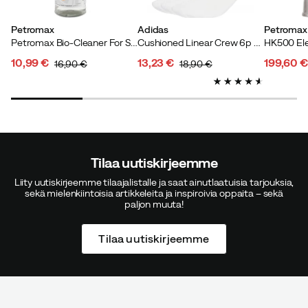
Petromax
Adidas
Petromax
Petromax Bio-Cleaner For Soot And Fire Traces NoColour
Cushioned Linear Crew 6p White/black
10,99 €
13,23 €
199,60 €
16,90 €
18,90 €
discounted
original
discounted
original
discoun
original
price
price
price
price
price
price
Tilaa uutiskirjeemme
Liity uutiskirjeemme tilaajalistalle ja saat ainutlaatuisia tarjouksia,
sekä mielenkiintoisia artikkeleita ja inspiroivia oppaita – sekä
paljon muuta!
Tilaa uutiskirjeemme