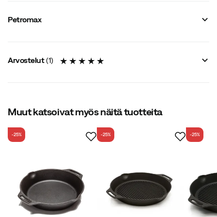
Tavarantoimittajan värinimike
:
Black
Materiaali
:
Valurauta
Petromax
Koko
:
OneSize
Paino
:
3400 g
Tilavuus
:
2.5 L
Arvostelut
(
1
)
5.0
Muut katsoivat myös näitä tuotteita
-25%
-25%
-25%
yhteensä 1 arvostelu
Suzana M.
5 vuotta sitten
Hienoa...suosittelen kaikille.