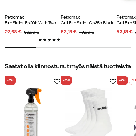
Petromax
Petromax
Petromax
Fire Skillet Fp20h With Two Handles Black
Grill Fire Skillet Gp35h Black
27,68 €
53,18 €
53,18 €
36,90 €
70,90 €
Verified by Trustvoice
discounted
original
discounted
original
discoun
original
price
price
price
price
price
price
Saatat olla kiinnostunut myös näistä tuotteista
-35%
-30%
-45%
OU