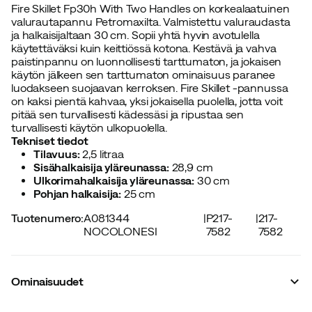
Fire Skillet Fp30h With Two Handles on korkealaatuinen
valurautapannu Petromaxilta. Valmistettu valuraudasta
ja halkaisijaltaan 30 cm. Sopii yhtä hyvin avotulella
käytettäväksi kuin keittiössä kotona. Kestävä ja vahva
paistinpannu on luonnollisesti tarttumaton, ja jokaisen
käytön jälkeen sen tarttumaton ominaisuus paranee
luodakseen suojaavan kerroksen. Fire Skillet -pannussa
on kaksi pientä kahvaa, yksi jokaisella puolella, jotta voit
pitää sen turvallisesti kädessäsi ja ripustaa sen
turvallisesti käytön ulkopuolella.
Tekniset tiedot
Tilavuus:
2,5 litraa
Sisähalkaisija yläreunassa:
28,9 cm
Ulkorimahalkaisija yläreunassa:
30 cm
Pohjan halkaisija:
25 cm
Tuotenumero
:
A081344
|
P217-
|
217-
NOCOLONESI
7582
7582
Ominaisuudet