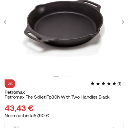
(
1
)
-25%
Petromax
Petromax Fire Skillet Fp30h With Two Handles Black
43,43 €
Normaalihinta
57,90 €
discounted
original
price
price
Koko