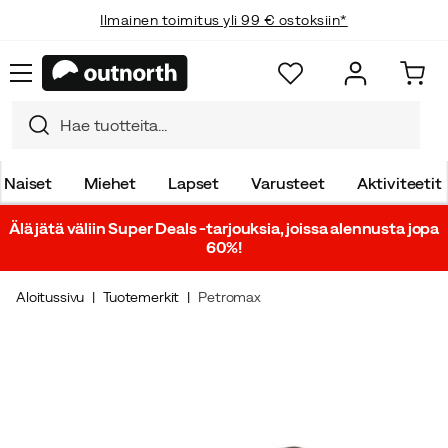
Ilmainen toimitus yli 99 € ostoksiin*
Naiset
Miehet
Lapset
Varusteet
Aktiviteetit
Älä jätä väliin Super Deals -tarjouksia, joissa alennusta jopa
60%!
Aloitussivu
Tuotemerkit
Petromax