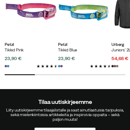
Petzl
Petzl
Urberg
Tikkid Pink
Tikkid Blue
23,90 €
23,90 €
54,68 €
price
price
discoun
original
price
price
Tilaa uutiskirjeemme
Liity uutiskirjeemme tilaajalistalle ja saat ainutlaatuisia tarjouksia,
sekä mielenkiintoisia artikkeleita ja inspiroivia oppaita – sekä
paljon muuta!