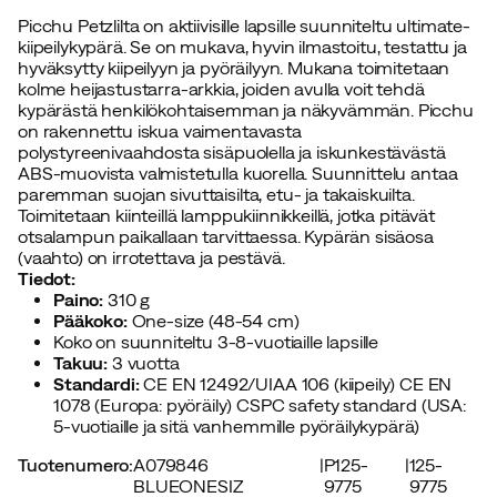
Picchu Petzlilta on aktiivisille lapsille suunniteltu ultimate-
kiipeilykypärä. Se on mukava, hyvin ilmastoitu, testattu ja
hyväksytty kiipeilyyn ja pyöräilyyn. Mukana toimitetaan
kolme heijastustarra-arkkia, joiden avulla voit tehdä
kypärästä henkilökohtaisemman ja näkyvämmän. Picchu
on rakennettu iskua vaimentavasta
polystyreenivaahdosta sisäpuolella ja iskunkestävästä
ABS-muovista valmistetulla kuorella. Suunnittelu antaa
paremman suojan sivuttaisilta, etu- ja takaiskuilta.
Toimitetaan kiinteillä lamppukiinnikkeillä, jotka pitävät
otsalampun paikallaan tarvittaessa. Kypärän sisäosa
(vaahto) on irrotettava ja pestävä.
Tiedot:
Paino:
310 g
Pääkoko:
One-size (48-54 cm)
Koko on suunniteltu 3-8-vuotiaille lapsille
Takuu:
3 vuotta
Standardi:
CE EN 12492/UIAA 106 (kiipeily) CE EN
1078 (Europa: pyöräily) CSPC safety standard (USA:
5-vuotiaille ja sitä vanhemmille pyöräilykypärä)
Tuotenumero
:
A079846
|
P125-
|
125-
BLUEONESIZ
9775
9775