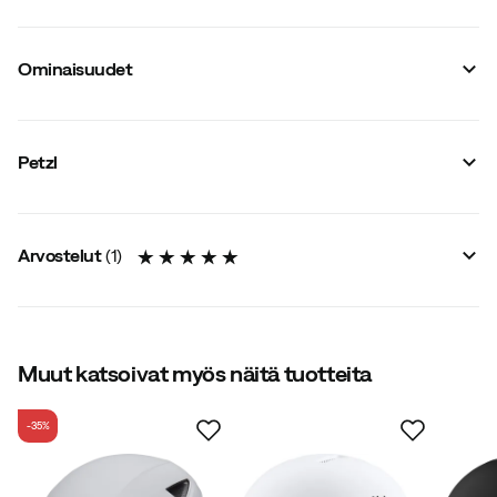
Ominaisuudet
Tavarantoimittajan tuotenimike
:
PICCHU
Tavarantoimittajan värinimike
:
Blue
Petzl
Koko
:
OneSize
Arvostelut
(
1
)
5.0
Muut katsoivat myös näitä tuotteita
-35%
yhteensä 1 arvostelu