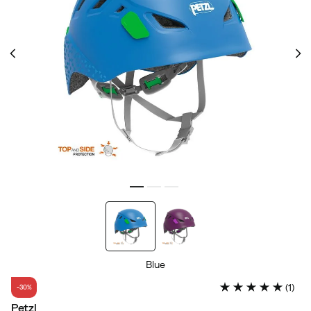
Blue
(
1
)
-30%
Petzl