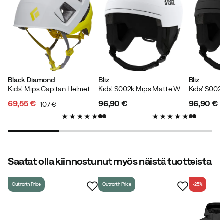
Tine S
3 vuotta sitten
Vahvistettu ostaja
Black Diamond
Bliz
Bliz
Verified by Trustvoice
Kids' Mips Capitan Helmet Alloy-Ultra Yellow
Kids' S002k Mips Matte White/Black
69,55 €
96,90 €
96,90 €
107 €
discounted
original
price
price
price
price
Saatat olla kiinnostunut myös näistä tuotteista
Outnorth Price
Outnorth Price
-25%