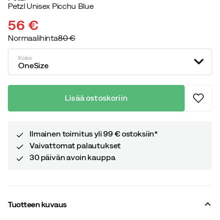
Petzl Unisex Picchu Blue
56 €
Normaalihinta
80 €
discounted
original
price
price
Koko
OneSize
Lisää ostoskoriin
Ilmainen toimitus yli 99 € ostoksiin*
Vaivattomat palautukset
30 päivän avoin kauppa
Tuotteen kuvaus