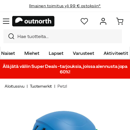
Ilmainen toimitus yli 99 € ostoksiin*
Naiset
Miehet
Lapset
Varusteet
Aktiviteetit
Älä jätä väliin Super Deals -tarjouksia, joissa alennusta jopa
60%!
Aloitussivu
Tuotemerkit
Petzl