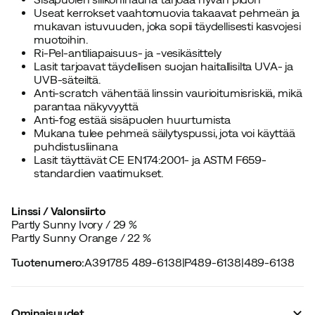
Useat kerrokset vaahtomuovia takaavat pehmeän ja
mukavan istuvuuden, joka sopii täydellisesti kasvojesi
muotoihin.
Ri-Pel-antiliapaisuus- ja -vesikäsittely
Lasit tarjoavat täydellisen suojan haitallisilta UVA- ja
UVB-säteiltä.
Anti-scratch vähentää linssin vaurioitumisriskiä, mikä
parantaa näkyvyyttä
Anti-fog estää sisäpuolen huurtumista
Mukana tulee pehmeä säilytyspussi, jota voi käyttää
puhdistusliinana
Lasit täyttävät CE EN174:2001- ja ASTM F659-
standardien vaatimukset.
Linssi / Valonsiirto
Partly Sunny Ivory / 29 %
Partly Sunny Orange / 22 %
Tuotenumero
:
A391785 489-6138
|
P489-6138
|
489-6138
Ominaisuudet