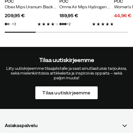
POC
POC
POC
Obex Mips Uranium Black Matt
Omne Air Mips Hydrogen White Matt
209,95 €
189,95 €
44,96 €
price
price
discoun
original
3
2
price
price
Tilaa uutiskirjeemme
Liity uutiskirjeemme tilaajalistalle ja saat ainutlaatuisia tarjouksia,
sekä mielenkiintoisia artikkeleita ja inspiroivia oppaita – sekä
paljon muuta!
Tilaa uutiskirjeemme
Asiakaspalvelu