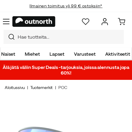
Ilmainen toimitus yli 99 € ostoksiin*
Naiset
Miehet
Lapset
Varusteet
Aktiviteetit
Älä jätä väliin Super Deals -tarjouksia, joissa alennusta jopa
60%!
Aloitussivu
Tuotemerkit
POC