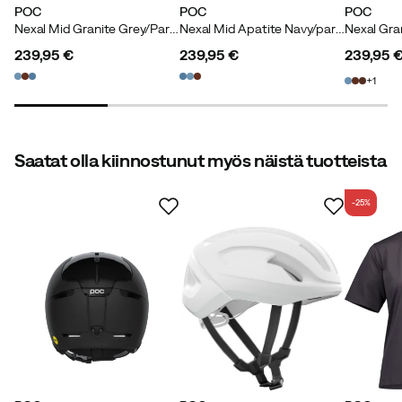
POC
POC
POC
Nexal Mid Granite Grey/Partly Sunny Blue
Nexal Mid Apatite Navy/partly Sunny Blue
239,95 €
239,95 €
239,95 
price
price
price
1
Saatat olla kiinnostunut myös näistä tuotteista
-25%